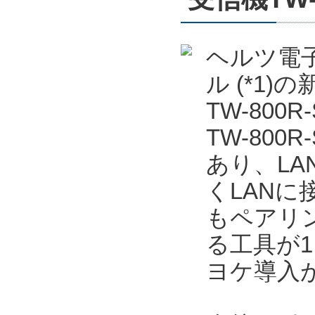
ヘルツ電子
ル (*1
TW-800
TW-80
あり、LA
くLANに
もペアリ
る工具が
ヨケ導入