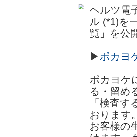
ヘルツ電子
ル (*1
覧」を公
▶
ポカヨ
ポカヨケ
る・留め
「検査す
おります
お客様の