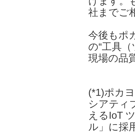
けます。
社までご
今後もポ
の“工具（
現場の品
(*1)ポ
シアティ
えるIoT
ル」に採