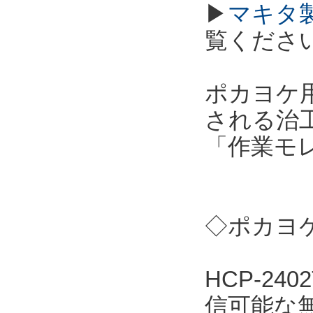
▶
マキタ
覧くださ
ポカヨケ用
される治
「作業モ
◇ポカヨケ
HCP-2
信可能な