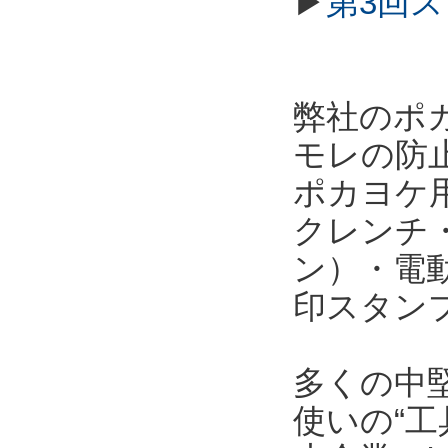
▶
第3回
弊社のポ
モレの防
ポカヨケ
クレンチ
ン）・電
印スタン
多くの中
使いの“工