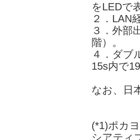
をLEDで
２．LAN
３．外部出
階）。
４．ダブル
15s内で
なお、日
(*1)ポ
シアティ