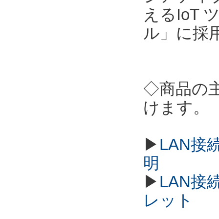
えるIoT
ル」に採
◇商品の
けます。
▶
LAN接
明
▶
LAN接
レット