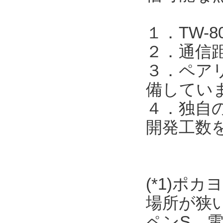
１．TW-
２．通信
３．ペア
備してい
４．独自
開発工数
(*1)ポ
場所が狭
ペンS、