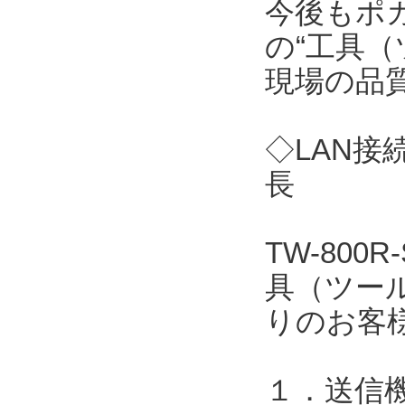
今後もポ
の“工具（
現場の品
◇LAN接
長
TW-80
具（ツー
りのお客
１．送信