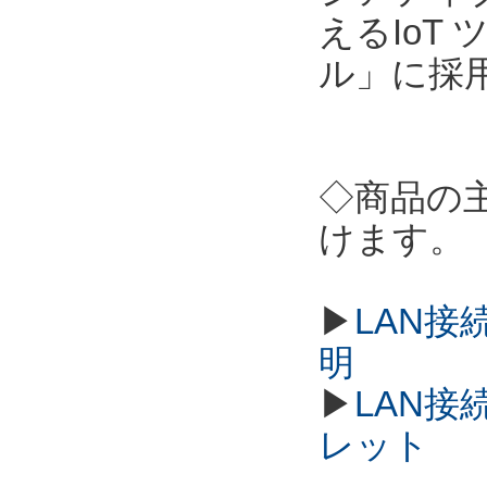
えるIoT
ル」に採
◇商品の
けます。
▶
LAN接
明
▶
LAN接
レット