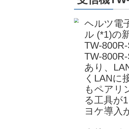
ヘルツ電子
ル (*1
TW-800
TW-80
あり、LA
くLANに
もペアリ
る工具が
ヨケ導入