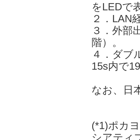
をLEDで
２．LAN
３．外部出
階）。
４．ダブル
15s内で
なお、日
(*1)ポ
シアティ