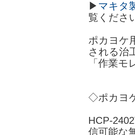
▶
マキタ
覧くださ
ポカヨケ用
される治
「作業モ
◇ポカヨケ
HCP-2
信可能な