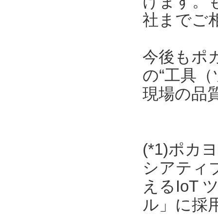
けます。
社までご
今後もポ
の“工具（
現場の品
(*1)ポ
シアティ
えるIoT
ル」に採