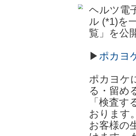
ヘルツ電子
ル (*1
覧」を公
▶
ポカヨ
ポカヨケ
る・留め
「検査す
おります
お客様の