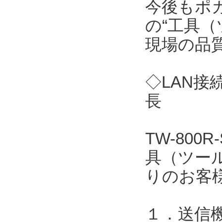
今後もポ
の“工具（
現場の品
◇LAN接
長
TW-80
具（ツー
りのお客
１．送信