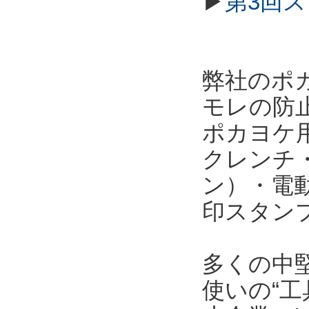
▶
第3回
弊社のポ
モレの防
ポカヨケ
クレンチ
ン）・電
印スタン
多くの中
使いの“工