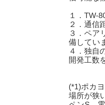
１．TW-
２．通信
３．ペア
備してい
４．独自
開発工数
(*1)ポ
場所が狭
ペンS、