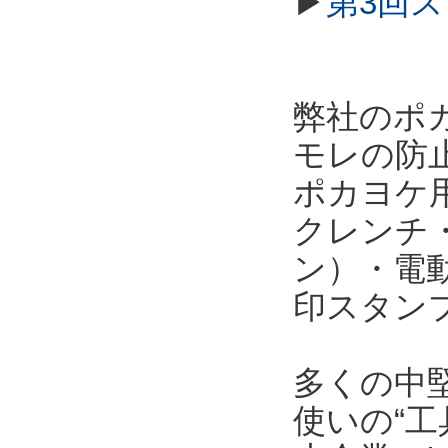
▶
第3回
弊社のポ
モレの防
ポカヨケ
クレンチ
ン）・電
印スタン
多くの中
使いの“工