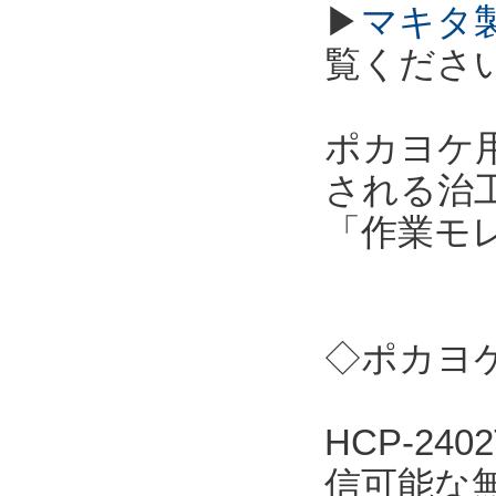
▶
マキタ
覧くださ
ポカヨケ用
される治
「作業モ
◇ポカヨケ
HCP-2
信可能な