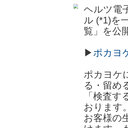
ヘルツ電子
ル (*1
覧」を公
▶
ポカヨ
ポカヨケ
る・留め
「検査す
おります
お客様の