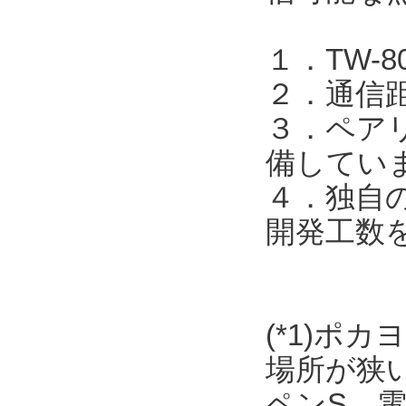
１．TW-
２．通信
３．ペア
備してい
４．独自
開発工数
(*1)ポ
場所が狭
ペンS、