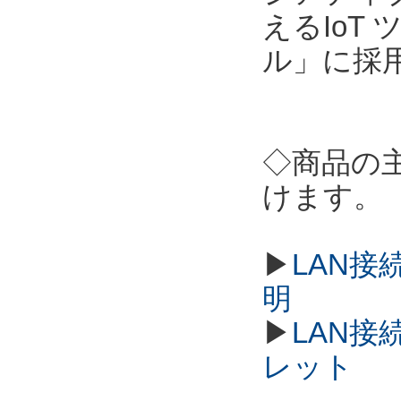
えるIoT
ル」に採
◇商品の
けます。
▶
LAN接
明
▶
LAN接
レット