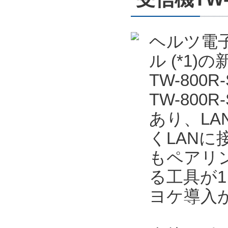
ヘルツ電子
ル (*1
TW-800
TW-80
あり、LA
くLANに
もペアリ
る工具が
ヨケ導入