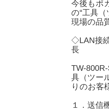
今後もポ
の“工具（
現場の品
◇LAN接
長
TW-80
具（ツー
りのお客
１．送信