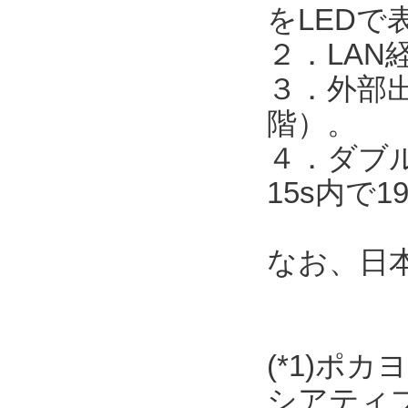
をLEDで
２．LAN
３．外部出
階）。
４．ダブル
15s内で
なお、日
(*1)ポ
シアティ