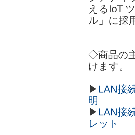
えるIoT
ル」に採
◇商品の
けます。
▶
LAN接
明
▶
LAN接
レット