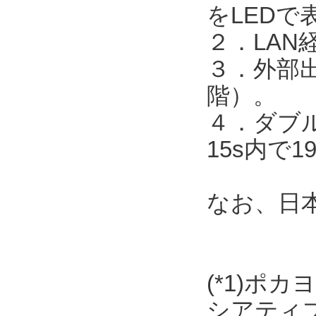
をLEDで
２．LAN
３．外部出
階）。
４．ダブル
15s内で
なお、日
(*1)ポ
シアティ