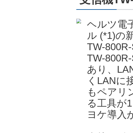
ヘルツ電子
ル (*1
TW-800
TW-80
あり、LA
くLANに
もペアリ
る工具が
ヨケ導入