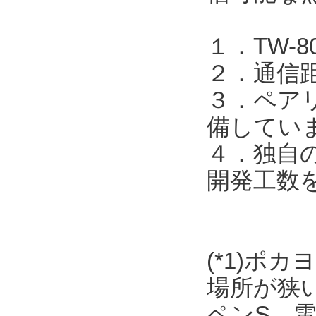
１．TW-
２．通信
３．ペア
備してい
４．独自
開発工数
(*1)ポ
場所が狭
ペンS、