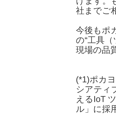
けます。
社までご
今後もポ
の“工具（
現場の品
(*1)ポ
シアティ
えるIoT
ル」に採