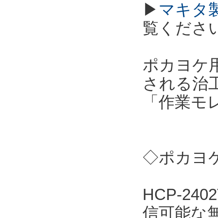
▶
マキタ
覧くださ
ポカヨケ用
される治
「作業モ
◇ポカヨケ
HCP-2
信可能な