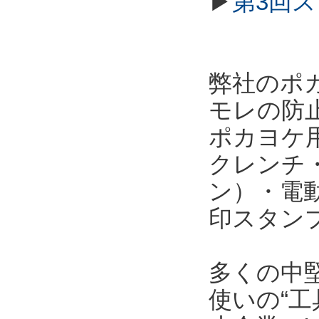
▶
第3回
弊社のポ
モレの防
ポカヨケ
クレンチ
ン）・電
印スタン
多くの中
使いの“工