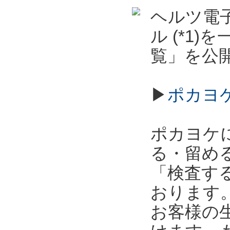
ヘルツ電子
ル (*1
覧」を公
▶
ポカヨ
ポカヨケ
る・留め
「検査す
おります
お客様の