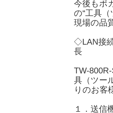
今後もポ
の“工具（
現場の品
◇LAN接
長
TW-80
具（ツー
りのお客
１．送信