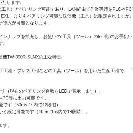
売いたします。
送信機（工具）とペアリング可能であり、LAN経由で作業実績をPLCや
0R-EXL」よりもペアリング可能な送信機（工具）は限定されますが
ケ導入が可能となります。
ンナップを拡充し、お使いの“工具（ツール）のIoT化”のお手伝
す。
TW-800R-SLNXの主な特長
工程・加工工程・プレス工程などの工具（ツール）を用いた生産工程で
です（現在のペアリング台数をLEDで表示します）。
CやPC等に出力可能です。
す（50ms-1s内で12段階）。
設定可能です（10ms-15s内で19段階）。
ます。