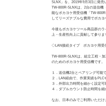
SLNX」を、2019年9月3日に発
TW-800R-SLNXは、2台の
能なポカヨケ用受信機「TW-80
してリーズナブルな費用でポカヨ
今後もポカヨケツール商品群のライ
上・生産性向上に貢献して参りま
◇LAN接続タイプ ポカヨケ用受信機
TW-800R-SLNXは、組立
のためのポカヨケ用受信機です。
１．送信機2台とペアリング可能
２．LAN経由で、作業実績をPL
３．外部出力時間を細かく設定可能で
４．ダブルカウント防止時間を細かく
なお、日本のみでご利用いただけ