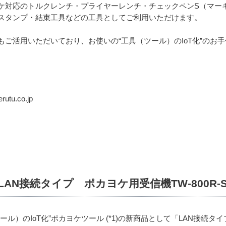
ケ対応のトルクレンチ・プライヤーレンチ・チェックペンS（マー
スタンプ・結束工具などの工具としてご利用いただけます。
ご活用いただいており、お使いの“工具（ツール）のIoT化”のお手
tu.co.jp
LAN接続タイプ ポカヨケ用受信機TW-800R
）のIoT化”ポカヨケツール (*1)の新商品として「LAN接続タイプ