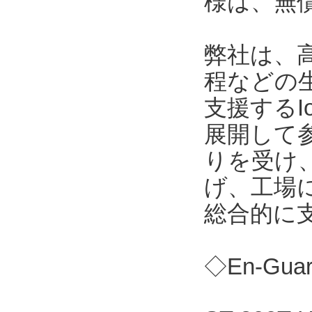
様は、無
弊社は、
程などの
支援する
展開して
りを受け
げ、工場
総合的に
◇En-Gu