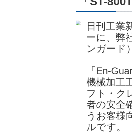
「ST-800
日刊工業新
ーに、弊社
ンガード）
「En-Gu
機械加工
フト・ク
者の安全
うお客様
ルです。