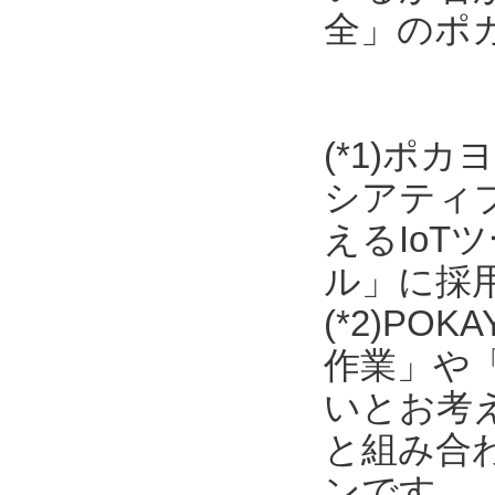
全」のポ
(*1)ポ
シアティ
えるIo
ル」に採
(*2)P
作業」や
いとお考
と組み合わ
ンです。