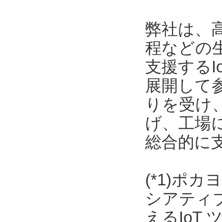
弊社は、
程などの
支援する
展開して
りを受け
げ、工場
総合的に
(*1)ポ
シアティ
えるIoT