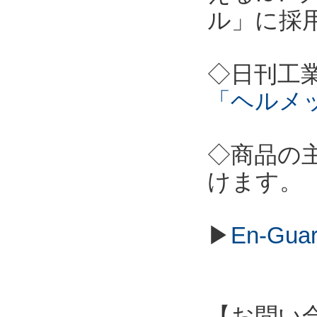
ル」に採
◇日刊工
「ヘルメ
◇商品の
けます。
▶
En-Gu
【お問い