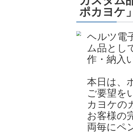
カスタム
ポカヨケ
ヘルツ電
ム品とし
作・納入
本日は、
ご要望を
カヨケの
お客様の
両毎にペ