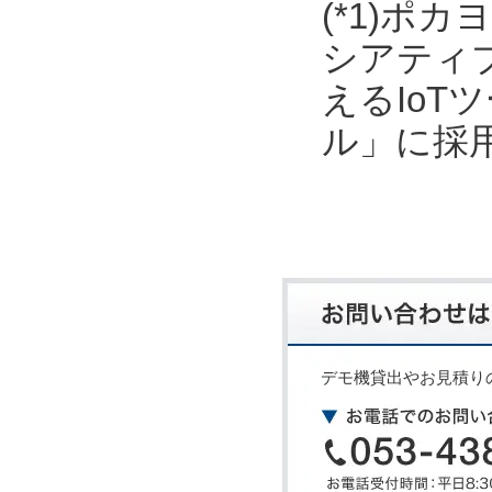
(*1)ポ
シアティ
えるIo
ル」に採
デモ機貸出やお見積り