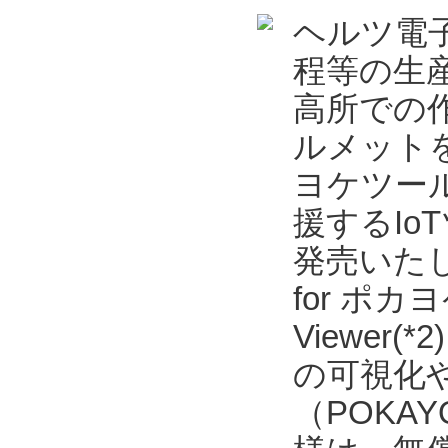
ヘルツ電
程等の生
高所での
ルメット
ヨケツール
援するIoT
発売いた
for ポカヨ
Viewe
の可視化
（POKAYO