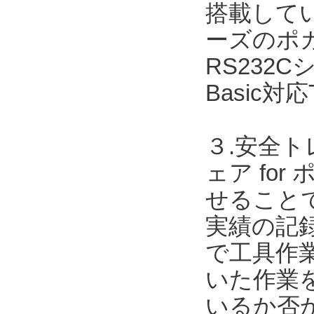
搭載してい
ーズのポカ
RS232Cシ
Basic対
３.安全ト
ェア for
せること
実績の記録
で工具作
いた作業
いるか否