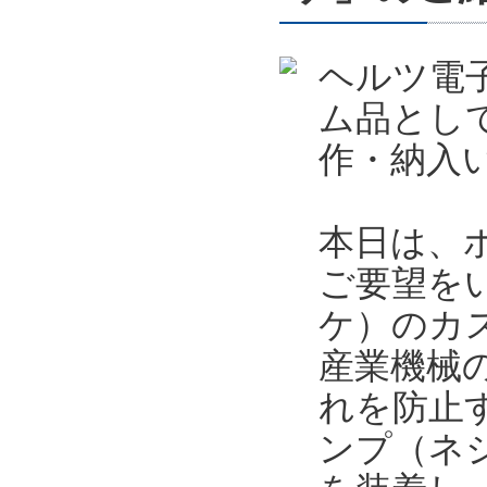
ヘルツ電
ム品とし
作・納入
本日は、
ご要望を
ケ）のカ
産業機械
れを防止
ンプ（ネ