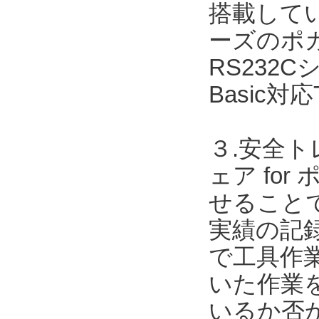
搭載してい
ーズのポカ
RS232Cシ
Basic対
３.安全ト
ェア for
せること
実績の記録
で工具作
いた作業
いるか否