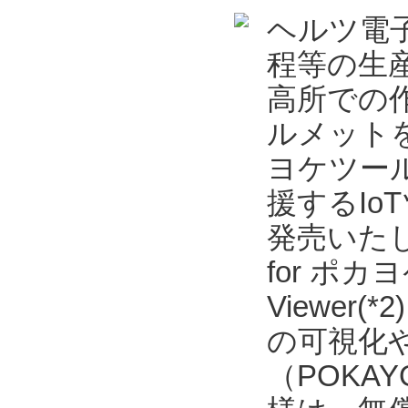
ヘルツ電
程等の生
高所での
ルメット
ヨケツール
援するIoT
発売いた
for ポカヨ
Viewe
の可視化
（POKAYO