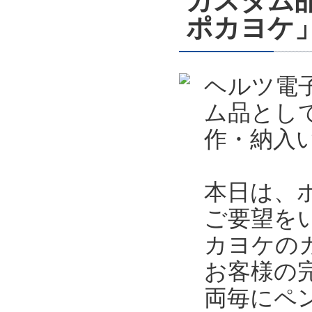
カスタム
ポカヨケ
ヘルツ電
ム品とし
作・納入
本日は、
ご要望を
カヨケの
お客様の
両毎にペ