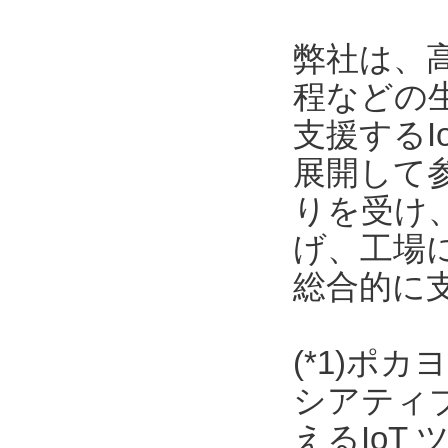
弊社は、
程などの
支援する
展開して
りを受け
げ、工場
総合的に
(*1)ポ
シアティ
えるIoT