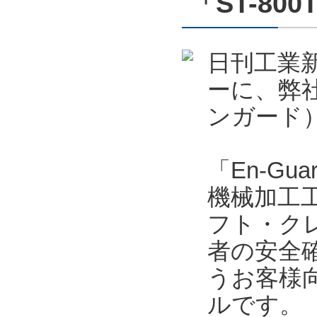
「ST-800
日刊工業新
ーに、弊社
ンガード）
「En-Gu
機械加工
フト・ク
者の安全
うお客様
ルです。