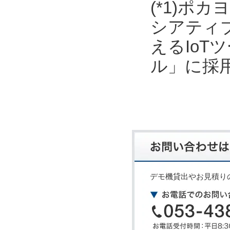
(*1)ポ
シアティ
えるIo
ル」に採
デモ機貸出やお見積り