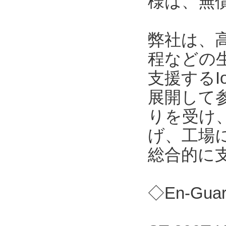
様は、無
弊社は、
程などの
支援する
展開して
りを受け
げ、工場
総合的に
◇En-Gu