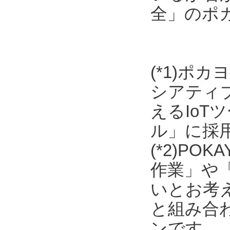
全」のポ
(*1)ポ
シアティ
えるIo
ル」に採
(*2)P
作業」や
いとお考
と組み合わ
ンです。