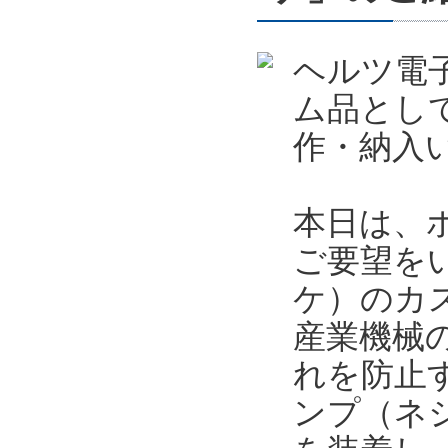
ヘルツ電
ム品とし
作・納入
本日は、
ご要望を
ケ）のカ
産業機械
れを防止
ンプ（ネ