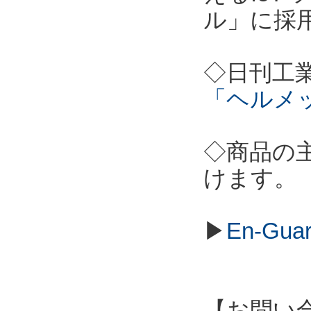
ル」に採
◇日刊工
「ヘルメ
◇商品の
けます。
▶
En-Gu
【お問い