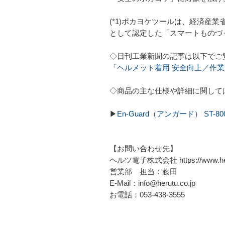
(*1)ポカヨケツールは、経済産
として認定した「スマートものづ
◇日刊工業新聞の記事は以下でご
「ヘルメット着用 安全向上／作
◇商品の主な仕様や詳細に関して
▶
En-Guard（アンガード） ST-8
【お問い合わせ先】
ヘルツ電子株式会社 https://www.heru
営業部 担当：藤田
E-Mail：info@herutu.co.jp
お電話：053-438-3555