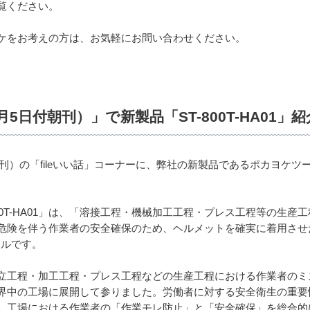
覧ください。
ケをお考えの方は、お気軽にお問い合わせください。
月5日付朝刊）」で新製品「ST-800T-HA01」紹
刊）の「fileいい話」コーナーに、弊社の新製品であるポカヨケツール(*1
ST-800T-HA01」は、「溶接工程・機械加工工程・プレス工程等の
危険を伴う作業者の安全確保のため、ヘルメットを確実に着用させ
ールです。
立工程・加工工程・プレス工程などの生産工程における作業者のミス
界中の工場に展開して参りました。労働者に対する安全衛生の重要
、工場における作業者の「作業モレ防止」と「安全確保」を総合的