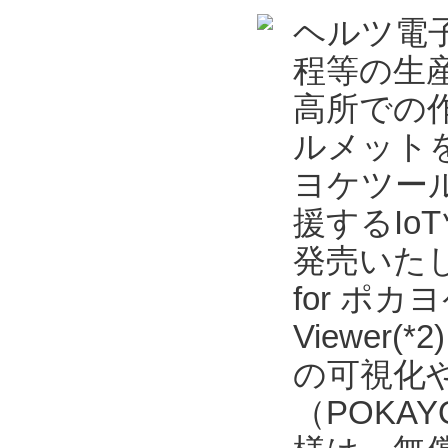
ヘルツ電
程等の生
高所での
ルメット
ヨケツール
援するIoT
発売いた
for ポカヨ
Viewe
の可視化
（POKAYO