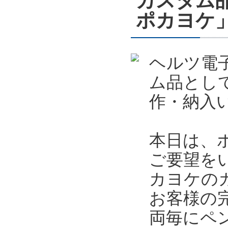
カスタム
ポカヨケ
ヘルツ電
ム品とし
作・納入
本日は、
ご要望を
カヨケの
お客様の
両毎にペ