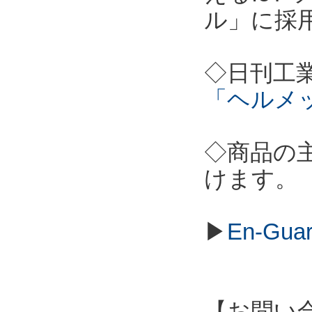
ル」に採
◇日刊工
「ヘルメ
◇商品の
けます。
▶
En-Gu
【お問い