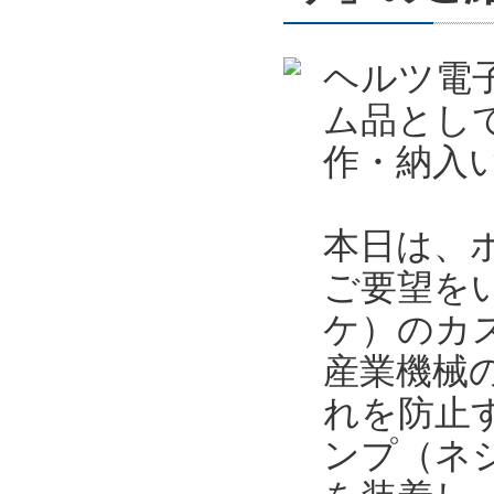
ヘルツ電
ム品とし
作・納入
本日は、
ご要望を
ケ）のカ
産業機械
れを防止
ンプ（ネ