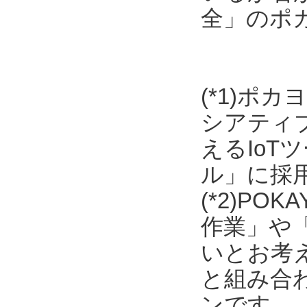
全」のポ
(*1)ポ
シアティ
えるIo
ル」に採
(*2)P
作業」や
いとお考
と組み合わ
ンです。