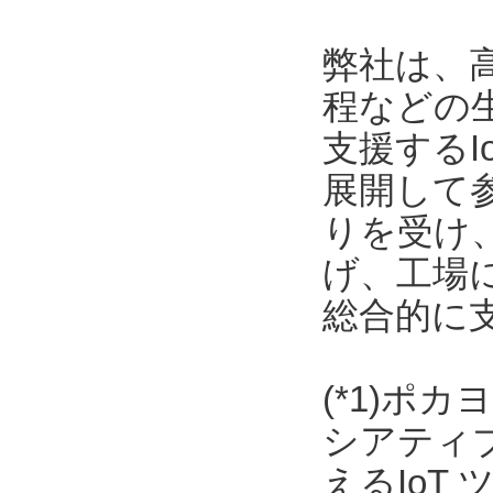
弊社は、
程などの
支援する
展開して
りを受け
げ、工場
総合的に
(*1)ポ
シアティ
えるIoT