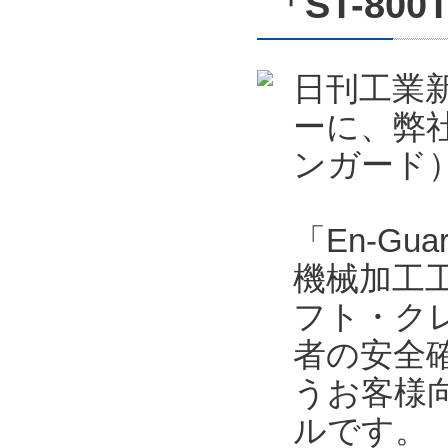
「ST-800
日刊工業新
ーに、弊社
ンガード）
「En-Gu
機械加工
フト・ク
者の安全
うお客様
ルです。