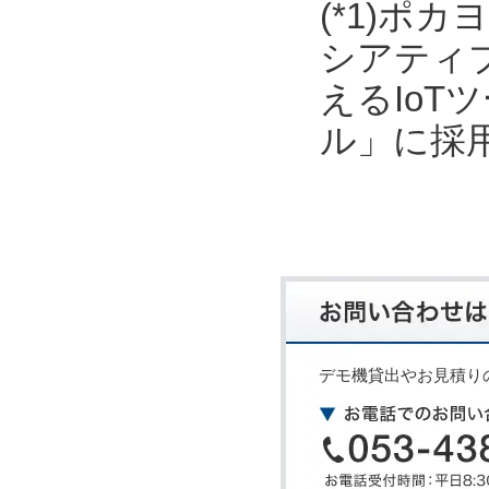
(*1)ポ
シアティ
えるIo
ル」に採
デモ機貸出やお見積り