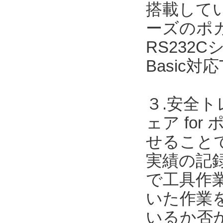
搭載してい
ーズのポカ
RS232Cシ
Basic対
３.安全ト
ェア for
せること
実績の記録
で工具作
いた作業
いるか否