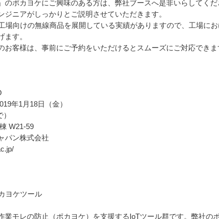
のポカヨケにご興味のある方は、弊社ブースへ是非いらしてくだ
ンジニアがしっかりとご説明させていただきます。
工場向けの無線商品を展開している実績がありますので、工場にお
げます。
お客様は、事前にご予約をいただけるとスムーズにご対応できま
O
019年1月18日（金）
まで）
W21-59
ャパン株式会社
.jp/
ポカヨケツール
業モレの防止（ポカヨケ）を支援するIoTツール群です。弊社の