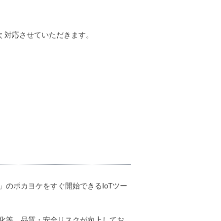
 対応させていただきます。
安全」のポカヨケをすぐ開始できるIoTツー
化等、品質・安全リスクが向上してお