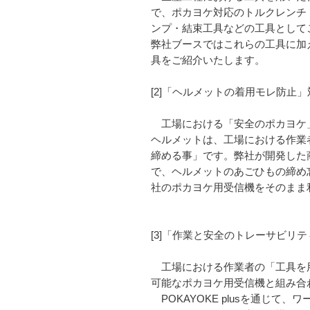
で、ポカヨケ対応のトルクレンチ
ンプ・結束工具などの工具として
弊社ブースではこれらの工具に加
具をご紹介いたします。
[2]「ヘルメットの着用モレ防止
工場における「安全のポカヨケ」
ヘルメットは、工場における作業
締める事」です。弊社が開発した商品「ア
で、ヘルメットのあごひもの締め
社のポカヨケ用受信機をそのまま
[3]「作業と安全のトレーサビリティ確
工場における作業者の「工具を用
可能なポカヨケ用受信機と組み合わ
POKAYOKE plusを通じ