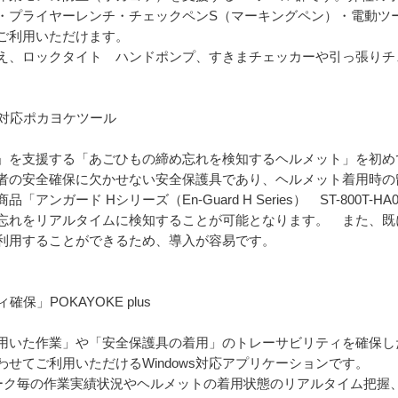
・プライヤーレンチ・チェックペンS（マーキングペン）・電動ツ
ご利用いただけます。
え、ロックタイト ハンドポンプ、すきまチェッカーや引っ張りチ
」対応ポカヨケツール
を支援する「あごひもの締め忘れを検知するヘルメット」を初め
者の安全確保に欠かせない安全保護具であり、ヘルメット着用時の
ンガード Hシリーズ（En-Guard H Series） ST-800T
忘れをリアルタイムに検知することが可能となります。 また、既
利用することができるため、導入が容易です。
保」POKAYOKE plus
いた作業」や「安全保護具の着用」のトレーサビリティを確保した
せてご利用いただけるWindows対応アプリケーションです。
て、ワーク毎の作業実績状況やヘルメットの着用状態のリアルタイム把