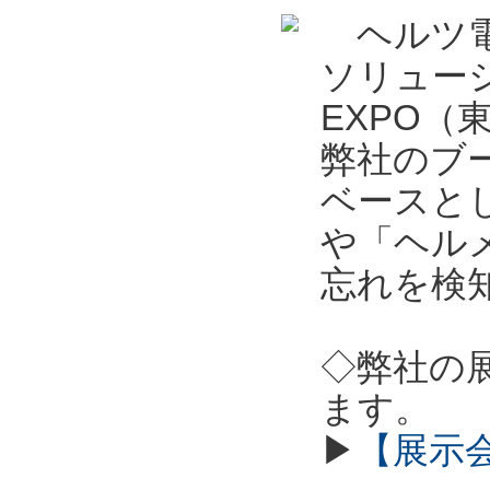
ヘルツ電
ソリュー
EXPO
弊社のブ
ベースとし
や「ヘル
忘れを検
◇弊社の
ます。
▶
【展示会