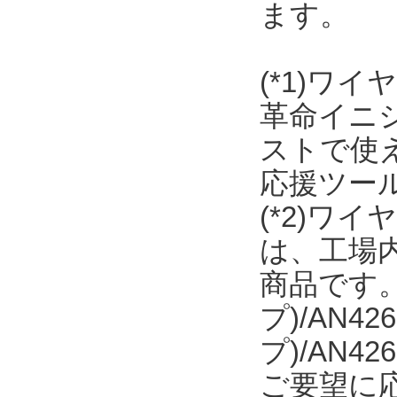
ます。
(*1)ワ
革命イニ
ストで使え
応援ツー
(*2)ワ
は、工場内
商品です。日
プ)/AN42
プ)/AN
ご要望に