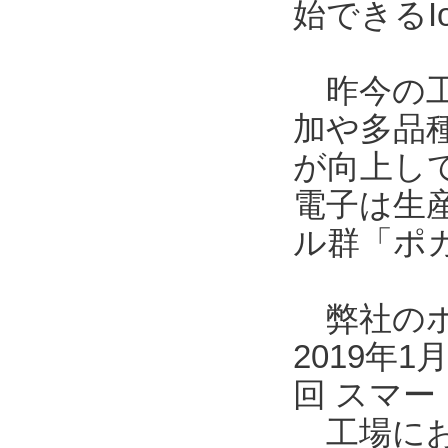
始できるI
昨今の工
加や多品
が向上し
電子は生
ル群「ポ
弊社のポカ
2019年
回 スマー
工場にお