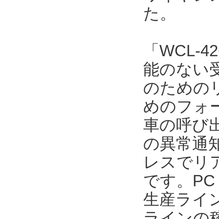
た。
「WCL-4
能のない
のための
めのフォ
車の呼び
の異常通
レスでリ
です。P
生産ライ
ラインの