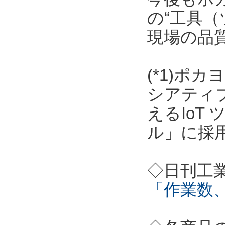
の“工具（
現場の品
(*1)ポ
シアティ
えるIoT
ル」に採
◇日刊工
「作業数