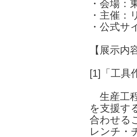
・会場：東
・主催：
・公式サイト：h
【展示内
[1]「工
生産工程
を支援す
合わせる
レンチ・