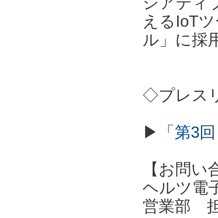
シアティ
えるIo
ル」に採
◇プレス
▶
「第3回
【お問い
ヘルツ電子株式会
営業部 