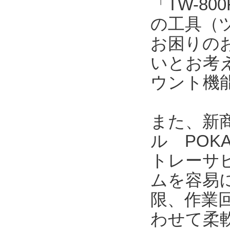
「TW-8
の工具（
お困りの
いとお考
ウント機
また、新商
ル POK
トレーサ
ムを容易
限、作業
わせて柔