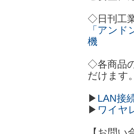
◇日刊工
「アンド
機
◇各商品
だけます
▶
LAN接
▶
ワイヤ
【お問い