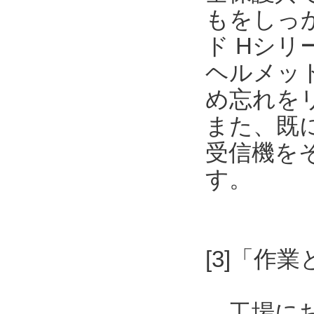
もをしっ
ド Hシリーズ
ヘルメッ
め忘れを
また、既
受信機を
す。
[3]「作
工場にお