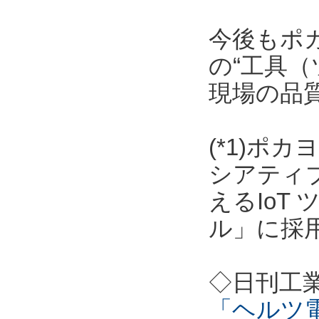
今後もポ
の“工具（
現場の品
(*1)ポ
シアティ
えるIoT
ル」に採
◇日刊工
「ヘルツ