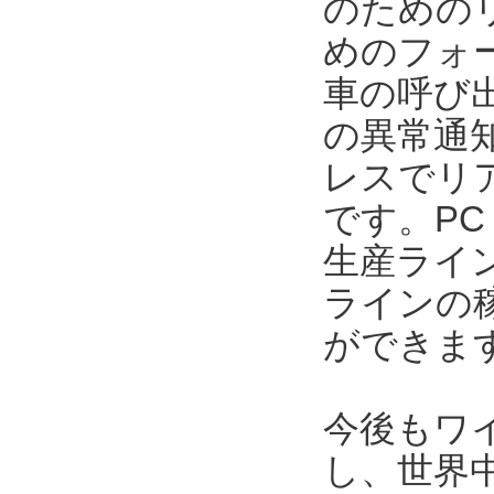
のための
めのフォ
車の呼び
の異常通
レスでリ
です。P
生産ライ
ラインの
ができま
今後もワ
し、世界