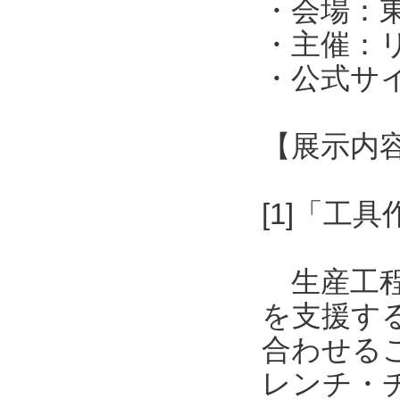
・会場：東
・主催：
・公式サイト：h
【展示内
[1]「工
生産工程
を支援す
合わせる
レンチ・