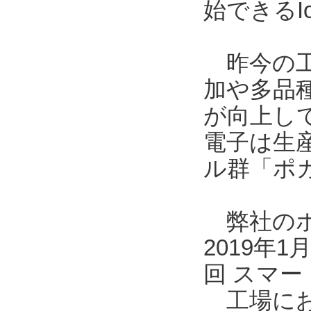
始できるI
昨今の工
加や多品
が向上し
電子は生
ル群「ポ
弊社のポカ
2019年
回 スマー
工場にお