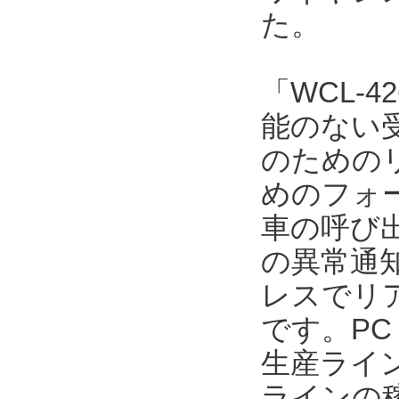
た。
「WCL-4
能のない
のための
めのフォ
車の呼び
の異常通
レスでリ
です。P
生産ライ
ラインの