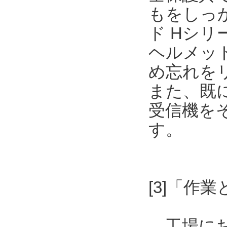
もをしっ
ド Hシリーズ
ヘルメッ
め忘れを
また、既
受信機を
す。
[3]「作
工場にお