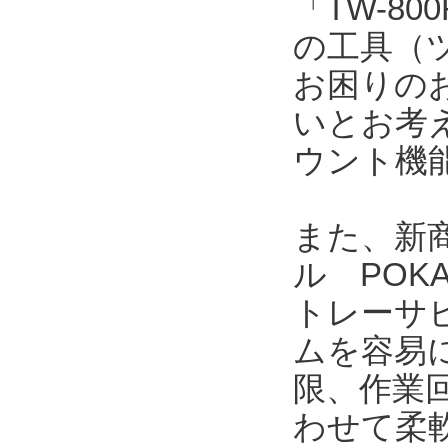
「TW-8
の工具（
お困りの
いとお考
ウント機
また、新商
ル POK
トレーサ
ムを容易
限、作業
わせて柔