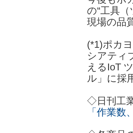
の“工具（
現場の品
(*1)ポ
シアティ
えるIoT
ル」に採
◇日刊工
「作業数