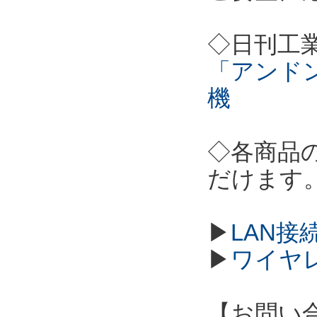
◇日刊工
「アンド
機
◇各商品
だけます
▶
LAN接
▶
ワイヤ
【お問い