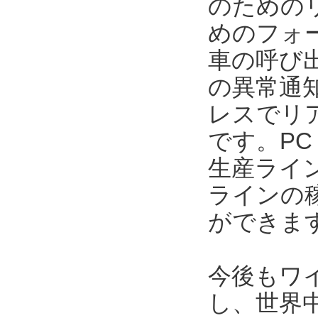
のための
めのフォ
車の呼び
の異常通
レスでリ
です。P
生産ライ
ラインの
ができま
今後もワ
し、世界