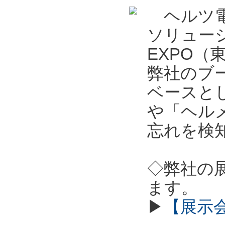
ヘルツ電
ソリュー
EXPO
弊社のブ
ベースとし
や「ヘル
忘れを検
◇弊社の
ます。
▶
【展示会