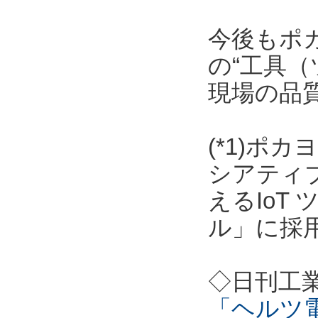
今後もポ
の“工具（
現場の品
(*1)ポ
シアティ
えるIoT
ル」に採
◇日刊工
「ヘルツ