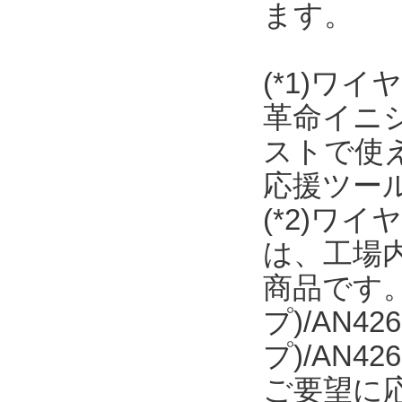
ます。
(*1)ワ
革命イニ
ストで使え
応援ツー
(*2)ワ
は、工場内
商品です。日
プ)/AN42
プ)/AN
ご要望に