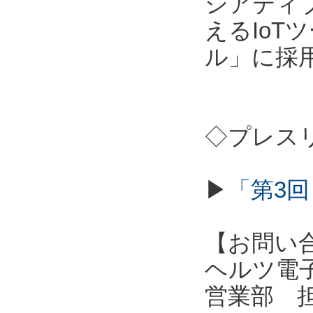
シアティ
えるIo
ル」に採
◇プレス
▶
「第3回
【お問い
ヘルツ電子株式会
営業部 