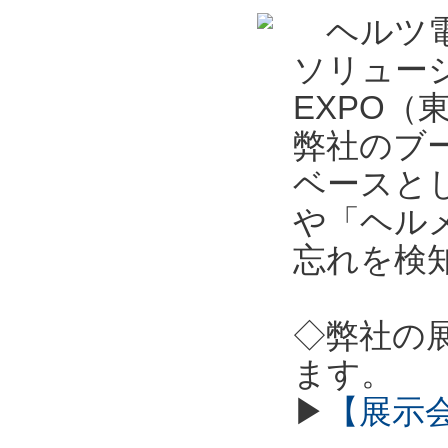
ヘルツ電
ソリュー
EXPO
弊社のブ
ベースとし
や「ヘル
忘れを検
◇弊社の
ます。
▶
【展示会