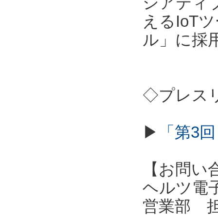
シアティ
えるIo
ル」に採
◇プレス
▶
「第3回
【お問い
ヘルツ電子株式会
営業部 