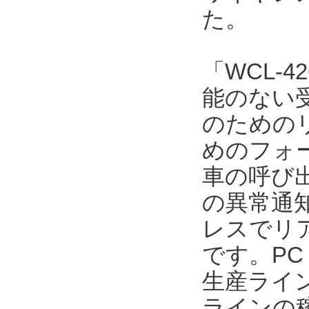
た。
「WCL-4
能のない
のための
めのフォ
車の呼び
の異常通
レスでリ
です。P
生産ライ
ラインの