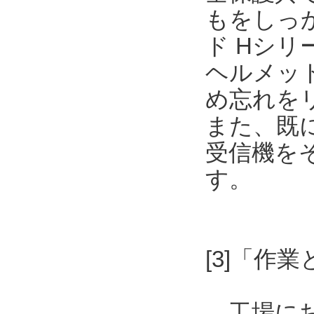
もをしっ
ド Hシリーズ
ヘルメッ
め忘れを
また、既
受信機を
す。
[3]「作
工場にお