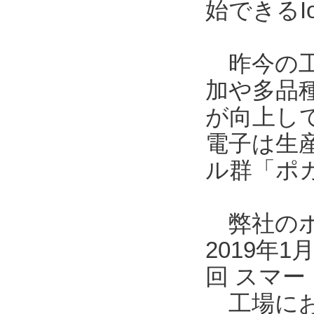
始できるI
昨今の工
加や多品
が向上し
電子は生
ル群「ポ
弊社のポカ
2019年
回 スマー
工場にお