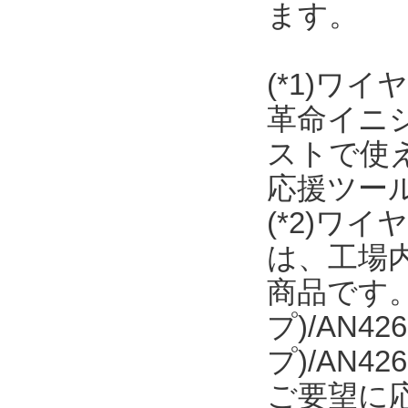
ます。
(*1)ワ
革命イニ
ストで使え
応援ツー
(*2)ワ
は、工場内
商品です。日
プ)/AN42
プ)/AN
ご要望に