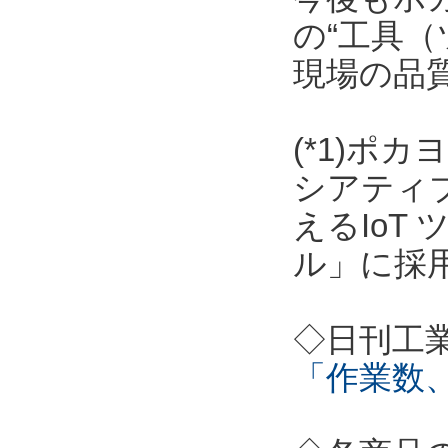
の“工具（
現場の品
(*1)ポ
シアティ
えるIoT
ル」に採
◇日刊工
「作業数