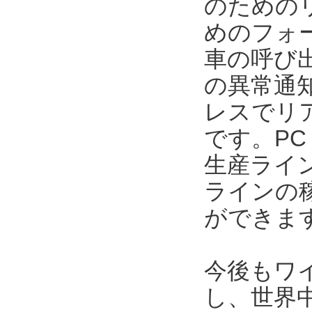
のための
めのフォ
車の呼び
の異常通
レスでリ
です。P
生産ライ
ラインの
ができま
今後もワ
し、世界