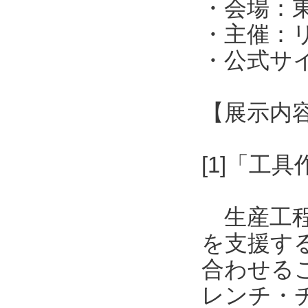
・会場：東
・主催：
・公式サイト：h
【展示内
[1]「工
生産工程
を支援す
合わせる
レンチ・