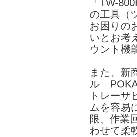
「TW-8
の工具（
お困りの
いとお考
ウント機
また、新商
ル POK
トレーサ
ムを容易
限、作業
わせて柔