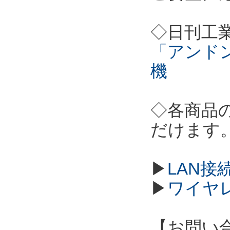
◇日刊工
「アンド
機
◇各商品
だけます
▶
LAN接
▶
ワイヤ
【お問い