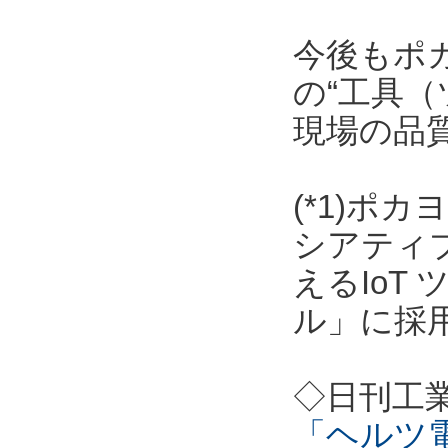
今後もポ
の“工具（
現場の品
(*1)ポ
シアティ
えるIoT
ル」に採
◇日刊工
「ヘルツ