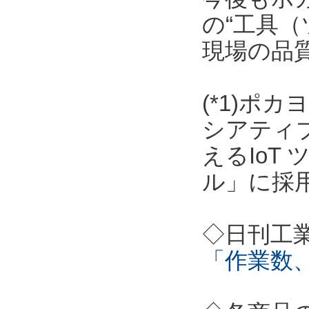
の“工具（
現場の品
(*1)ポ
シアティ
えるIoT
ル」に採
◇日刊工
「作業数