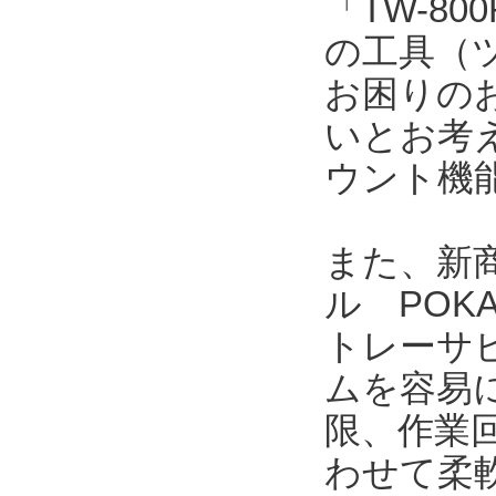
「TW-8
の工具（
お困りの
いとお考
ウント機
また、新商
ル POK
トレーサ
ムを容易
限、作業
わせて柔