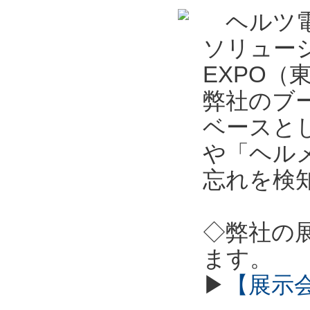
ヘルツ電
ソリュー
EXPO
弊社のブ
ベースとし
や「ヘル
忘れを検
◇弊社の
ます。
▶
【展示会