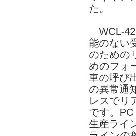
た。
「WCL-4
能のない
のための
めのフォ
車の呼び
の異常通
レスでリ
です。P
生産ライ
ラインの