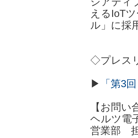
シアティ
えるIo
ル」に採
◇プレス
▶
「第3回
【お問い
ヘルツ電子株式会
営業部 