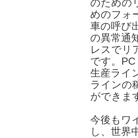
のための
めのフォ
車の呼び
の異常通
レスでリ
です。P
生産ライ
ラインの
ができま
今後もワ
し、世界