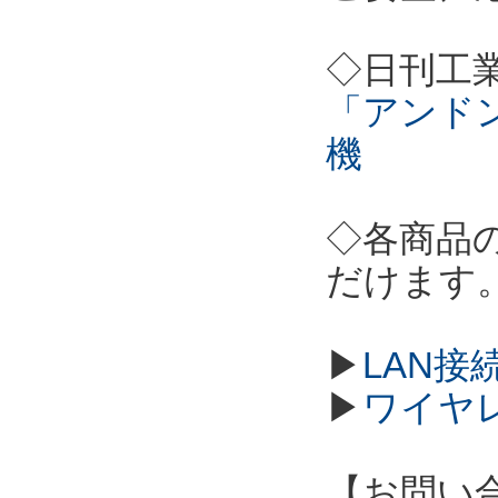
◇日刊工
「アンド
機
◇各商品
だけます
▶
LAN接
▶
ワイヤ
【お問い