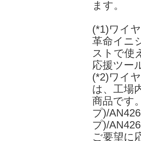
ます。
(*1)ワ
革命イニ
ストで使え
応援ツー
(*2)ワ
は、工場内
商品です。日
プ)/AN42
プ)/AN
ご要望に