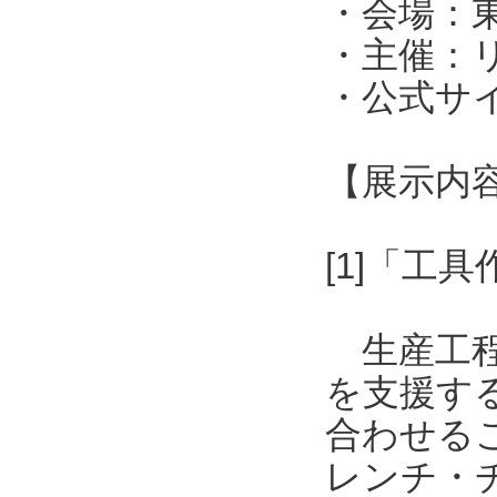
・会場：東
・主催：
・公式サイト：h
【展示内
[1]「工
生産工程
を支援す
合わせる
レンチ・