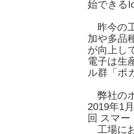
始できるI
昨今の工
加や多品
が向上し
電子は生
ル群「ポ
弊社のポカ
2019年
回 スマー
工場にお