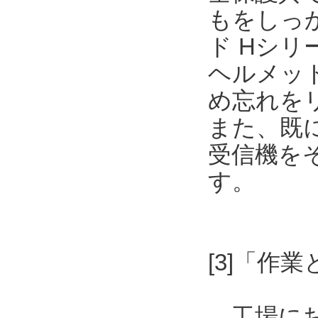
もをしっ
ド Hシリーズ
ヘルメッ
め忘れを
また、既
受信機を
す。
[3]「作
工場にお