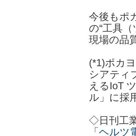
今後もポ
の“工具（
現場の品
(*1)ポ
シアティ
えるIoT
ル」に採
◇日刊工
「ヘルツ