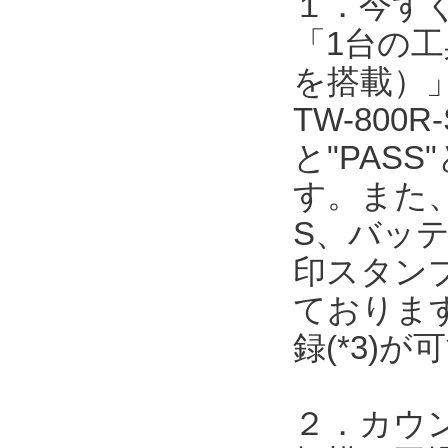
１．今す
「1台の工
を搭載）
TW-80
と"PAS
す。また
S、バッ
印スタン
ております
録(*3)
２．カウ