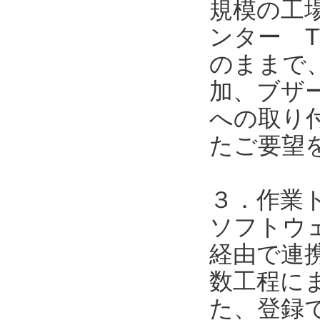
規模の工
ンター T
のままで
加、ブザ
への取り
たご要望
３．作業
ソフトウェア
経由で連携
数工程に
た、登録