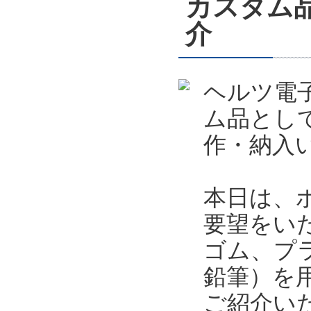
カスタム
介
ヘルツ電
ム品とし
作・納入
本日は、
要望をい
ゴム、プ
鉛筆）を
ご紹介い