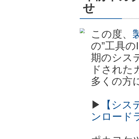
せ
この度、
の”工具の
期のシス
ドされた
多くの方
▶
【シス
ンロード