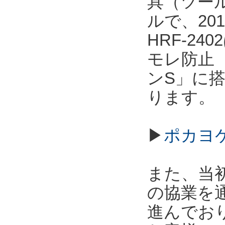
具（ツー
ルで、20
HRF-2
モレ防止
ンS」に
ります。
▶
ポカヨケ
また、当
の協業を
進んでお