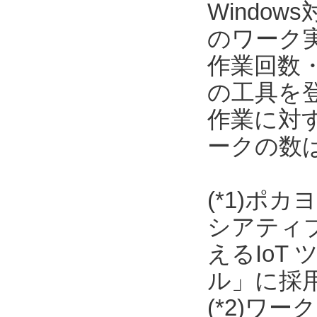
Window
のワーク
作業回数
の工具を
作業に対
ークの数
(*1)ポ
シアティ
えるIoT
ル」に採
(*2)ワ