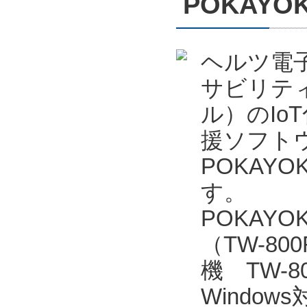
POKAYO
ヘルツ電
サビリテ
ル）のIo
援ソフトウェ
POKAYO
す。
POKAY
（TW-80
機 TW-
Window