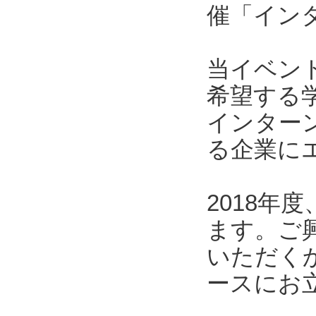
催「インタ
当イベン
希望する
インター
る企業に
2018
ます。ご
いただくか
ースにお