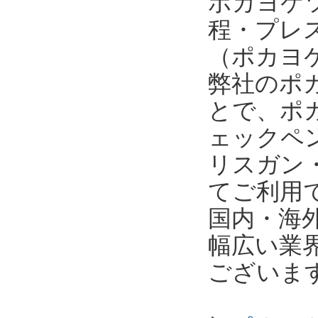
ポカヨケ
程・プレ
（ポカヨケ
弊社のポ
とで、ポ
ェックペ
リスガン
てご利用
国内・海
幅広い業
ございま