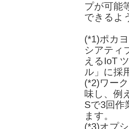
プが可能
できるよ
(*1)ポ
シアティ
えるIoT
ル」に採
(*2)ワ
味し、例
Sで3回
ます。
(*3)オ