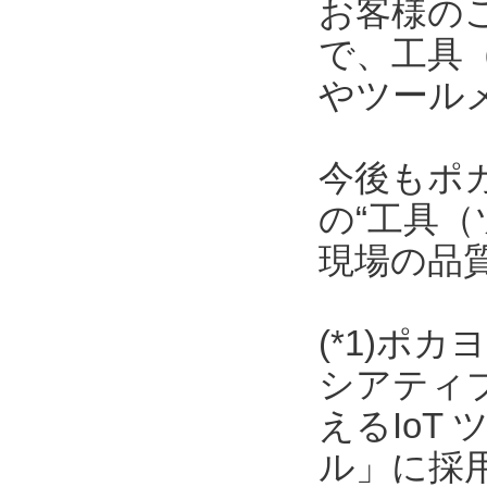
お客様の
で、工具
やツール
今後もポ
の“工具（
現場の品
(*1)ポ
シアティ
えるIoT
ル」に採