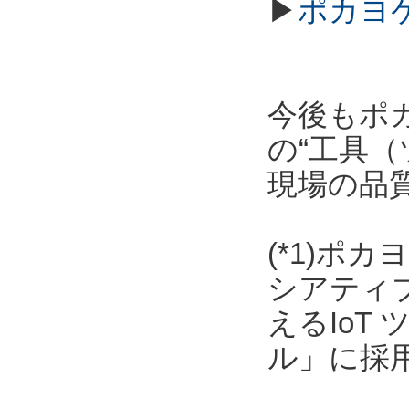
▶
ポカヨ
今後もポ
の“工具（
現場の品
(*1)ポ
シアティ
えるIoT
ル」に採