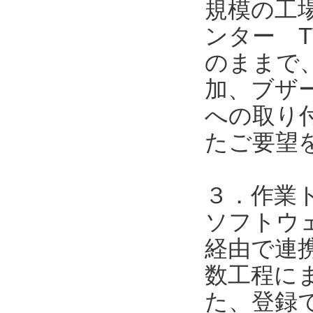
規模の工
ンター T
のままで
加、ブザ
への取り
たご要望
３．作業
ソフトウェア
経由で連携
数工程に
た、登録