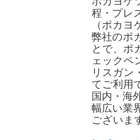
ポカヨケ
程・プレ
（ポカヨケ
弊社のポ
とで、ポ
ェックペ
リスガン
てご利用
国内・海
幅広い業
ございま