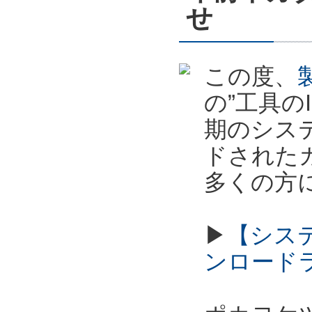
せ
この度、
の”工具の
期のシス
ドされた
多くの方
▶
【シス
ンロード