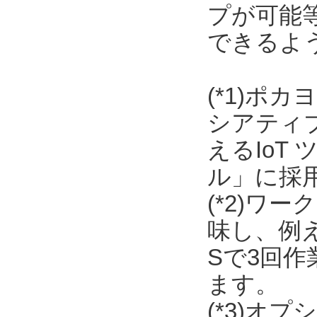
プが可能
できるよ
(*1)ポ
シアティ
えるIoT
ル」に採
(*2)ワ
味し、例
Sで3回
ます。
(*3)オ