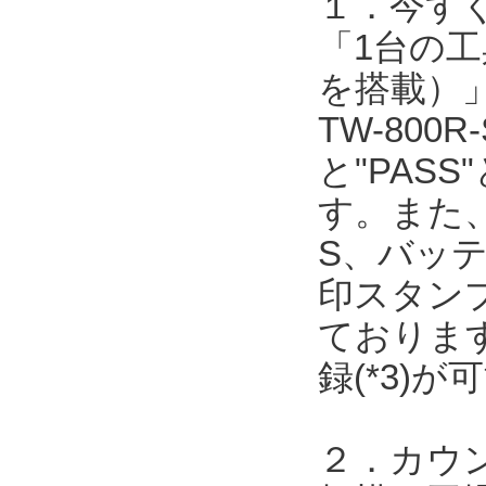
１．今す
「1台の工
を搭載）
TW-80
と"PAS
す。また
S、バッ
印スタン
ております
録(*3)
２．カウ