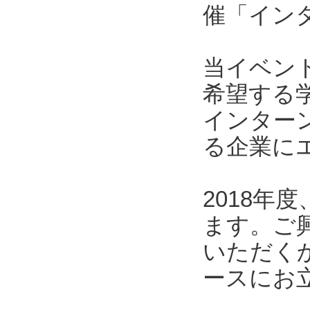
催「インタ
当イベン
希望する
インター
る企業に
2018
ます。ご
いただくか
ースにお