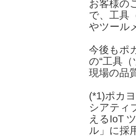
お客様の
で、工具
やツール
今後もポ
の“工具（
現場の品
(*1)ポ
シアティ
えるIoT
ル」に採