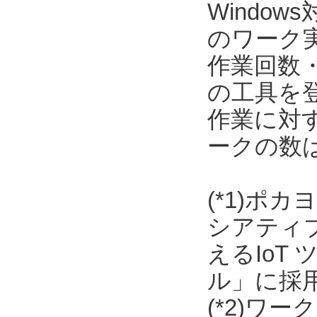
Window
のワーク
作業回数
の工具を
作業に対
ークの数
(*1)ポ
シアティ
えるIoT
ル」に採
(*2)ワ