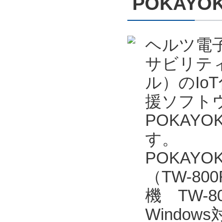
POKAYO
ヘルツ電
サビリテ
ル）のIo
援ソフトウェ
POKAYO
す。
POKAY
（TW-80
機 TW-
Window