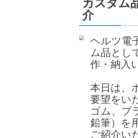
カスタム
介
ヘルツ電
ム品とし
作・納入
本日は、
要望をい
ゴム、プ
鉛筆）を
ご紹介い