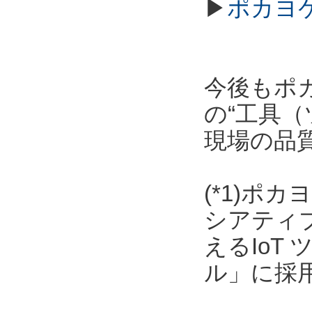
▶
ポカヨ
今後もポ
の“工具（
現場の品
(*1)ポ
シアティ
えるIoT
ル」に採