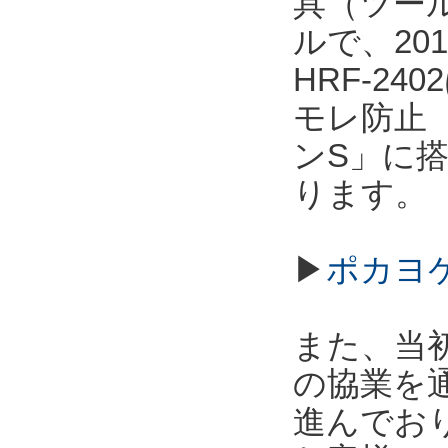
具（ツー
ルで、20
HRF-2
モレ防止
ンS」に
ります。
▶
ポカヨケ
また、当
の協業を
進んでお