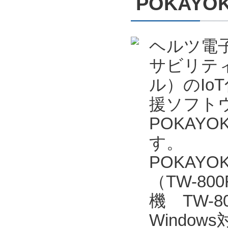
POKAYO
ヘルツ電
サビリテ
ル）のIo
援ソフトウェ
POKAYO
す。
POKAY
（TW-80
機 TW-
Window