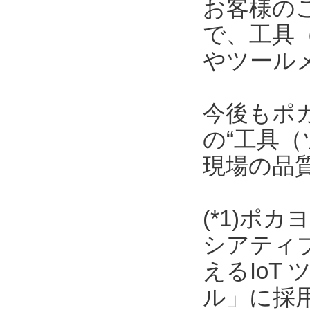
お客様の
で、工具
やツール
今後もポ
の“工具（
現場の品
(*1)ポ
シアティ
えるIoT
ル」に採