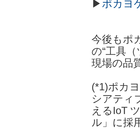
▶
ポカヨ
今後もポ
の“工具（
現場の品
(*1)ポ
シアティ
えるIoT
ル」に採