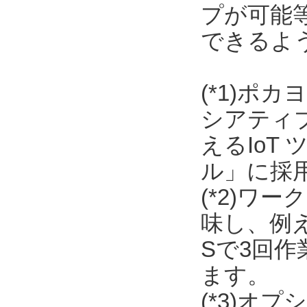
プが可能
できるよ
(*1)ポ
シアティ
えるIoT
ル」に採
(*2)ワ
味し、例
Sで3回
ます。
(*3)オ