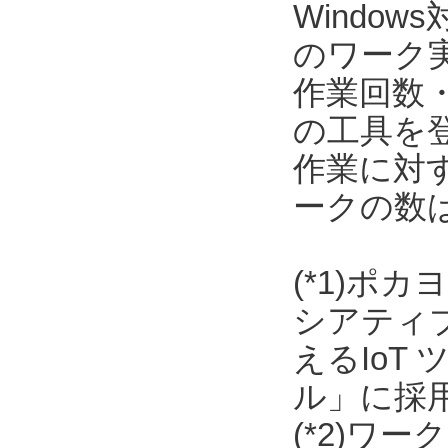
Window
のワーク
作業回数
の工具を
作業に対
ークの数
(*1)ポ
シアティ
えるIoT
ル」に採
(*2)ワ