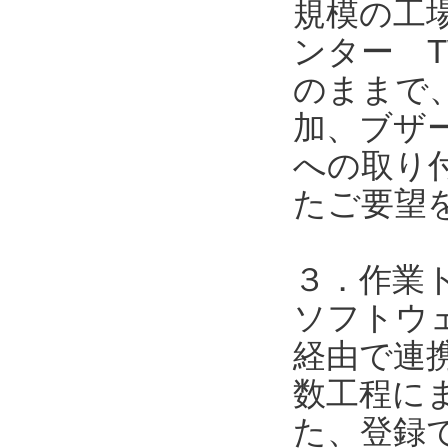
規模の工
ンター T
のままで
加、ブザ
への取り
たご要望
３．作業
ソフトウェア
経由で連携
数工程に
た、登録