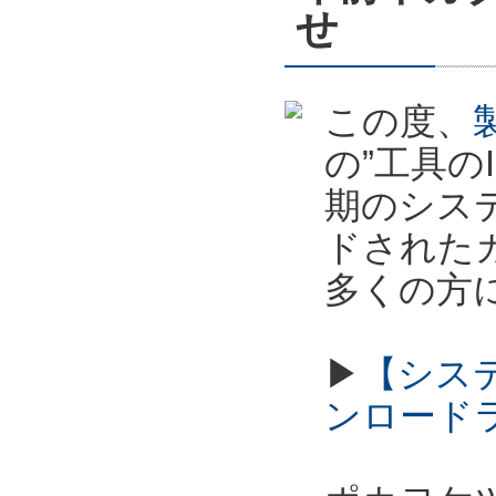
せ
この度、
の”工具の
期のシス
ドされた
多くの方
▶
【シス
ンロード