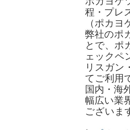
ポカヨケ
程・プレ
（ポカヨケ
弊社のポ
とで、ポ
ェックペ
リスガン
てご利用
国内・海
幅広い業
ございま