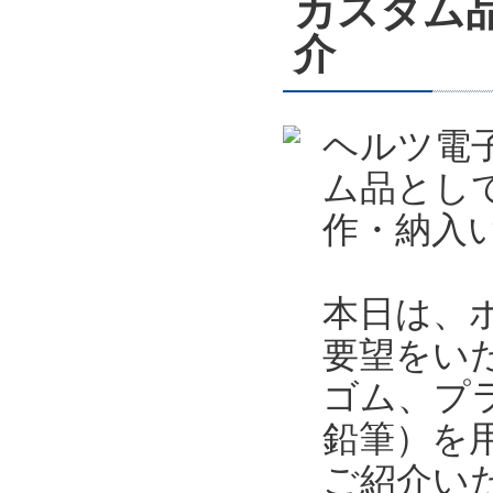
カスタム
介
ヘルツ電
ム品とし
作・納入
本日は、
要望をい
ゴム、プ
鉛筆）を
ご紹介い