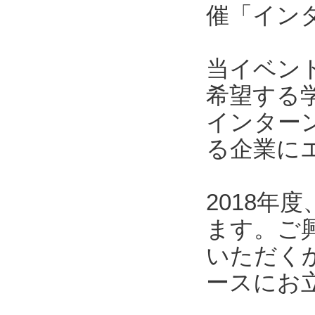
催「インタ
当イベン
希望する
インター
る企業に
2018
ます。ご
いただくか
ースにお