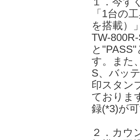
１．今す
「1台の工
を搭載）
TW-80
と"PAS
す。また
S、バッ
印スタン
ております
録(*3)
２．カウ