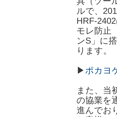
具（ツー
ルで、20
HRF-2
モレ防止
ンS」に
ります。
▶
ポカヨケ
また、当
の協業を
進んでお