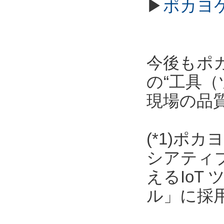
▶
ポカヨ
今後もポ
の“工具（
現場の品
(*1)ポ
シアティ
えるIoT
ル」に採