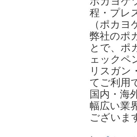
ポカヨケ
程・プレ
（ポカヨケ
弊社のポ
とで、ポ
ェックペ
リスガン
てご利用
国内・海
幅広い業
ございま