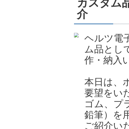
カスタム
介
ヘルツ電
ム品とし
作・納入
本日は、
要望をい
ゴム、プ
鉛筆）を
ご紹介い