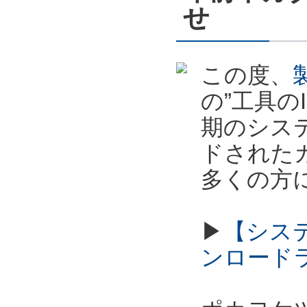
せ
この度、
の”工具の
期のシス
ドされた
多くの方
▶
【シス
ンロード