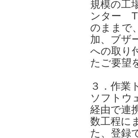
規模の工
ンター T
のままで
加、ブザ
への取り
たご要望
３．作業
ソフトウェア
経由で連携
数工程に
た、登録