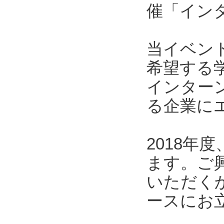
催「インタ
当イベン
希望する
インター
る企業に
2018
ます。ご
いただくか
ースにお