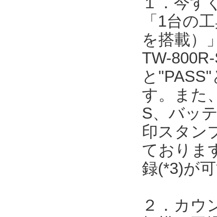
１．今す
「1台の工
を搭載）
TW-80
と"PAS
す。また
S、バッ
印スタン
ております
録(*3)
２．カウ