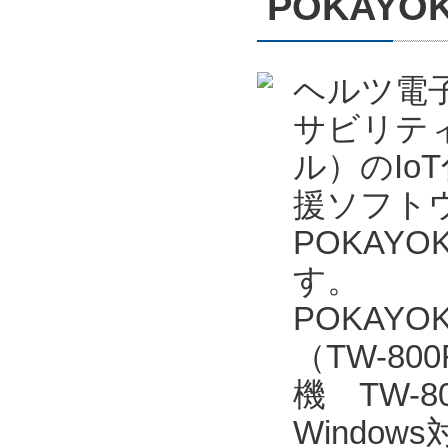
POKAYO
ヘルツ電
サビリテ
ル）のIo
援ソフトウェ
POKAYO
す。
POKAY
（TW-80
機 TW-
Window