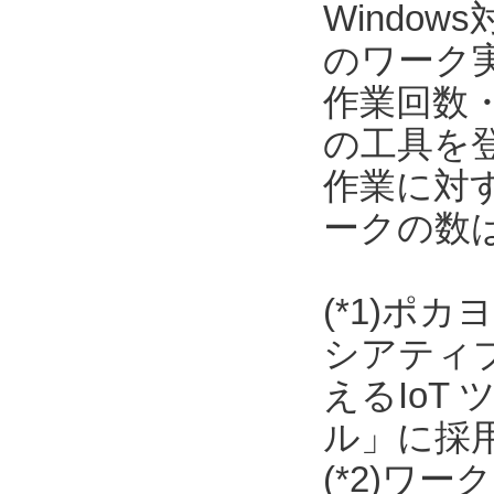
Window
のワーク
作業回数
の工具を
作業に対
ークの数
(*1)ポ
シアティ
えるIoT
ル」に採
(*2)ワ