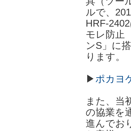
具（ツー
ルで、20
HRF-2
モレ防止
ンS」に
ります。
▶
ポカヨケ
また、当
の協業を
進んでお