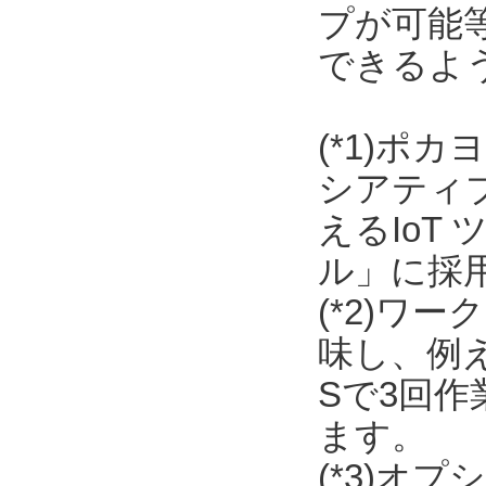
プが可能
できるよ
(*1)ポ
シアティ
えるIoT
ル」に採
(*2)ワ
味し、例
Sで3回
ます。
(*3)オ