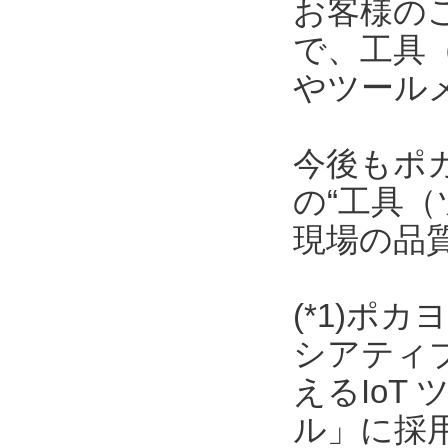
お客様の
で、工具
やツール
今後もポ
の“工具（
現場の品
(*1)ポ
シアティ
えるIoT
ル」に採