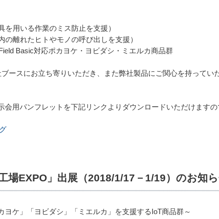
工具を用いる作業のミス防止を支援）
場内の離れたヒトやモノの呼び出しを支援）
IE Field Basic対応ポカヨケ・ヨビダシ・ミエルカ商品群
社ブースにお立ち寄りいただき、また弊社製品にご関心を持ってい
示会用パンフレットを下記リンクよりダウンロードいただけますの
グ
EXPO」出展（2018/1/17－1/19）のお知
カヨケ」「ヨビダシ」「ミエルカ」を支援するIoT商品群～