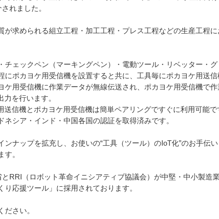
介されました。
質が求められる組立工程・加工工程・プレス工程などの生産工程に
。
・チェックペン（マーキングペン）・電動ツール・リベッター・グ
程にポカヨケ用受信機を設置すると共に、工具毎にポカヨケ用送信
ケ用受信機に作業データが無線伝送され、ポカヨケ用受信機で作業カウ
出力を行います。
ケ用送信機とポカヨケ用受信機は簡単ペアリングですぐに利用可能
ドネシア・インド・中国各国の認証を取得済みです。
ンナップを拡充し、お使いの“工具（ツール）のIoT化”のお手伝
ます。
業省とRRI（ロボット革命イニシアティブ協議会）が中堅・中小製造業
くり応援ツール」に採用されております。
ください。