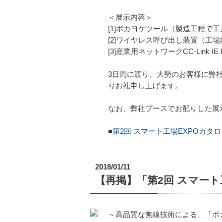
＜展示内容＞
[1]ポカヨケツール（製造工程で
[2]ワイヤレス呼び出し装置（工
[3]産業用ネットワークCC-Link 
3日間に渡り、大勢のお客様に弊
りお礼申し上げます。
なお、弊社ブースでお配りした展
■
第2回 スマート工場EXPOカタロ
2018/01/11
【再掲】「第2回 スマート工場
～高品質な無線技術による、「ポ