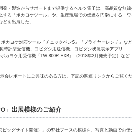
開発・製造からサポートまで提供するヘルツ電子は、高品質な無線
止する「ポカヨケツール」や、生産現場での伝達を円滑にする「ワ
などを出展した。
、ポカヨケ対応ツール『チェックペンS』『プライヤーレンチ』な
・腕時計型受信機、ヨビダシ用送信機、ヨビダシ状況表示アプリ
sic」対応のポカヨケ用受信機『TW-800R-EXB』（2018年2月発売予定）など
」展示会レポートにご興味のある方は、下記の関連リンクからご覧く
XPO」出展模様のご紹介
（東京ビッグサイト開催）」の弊社ブースの模様を、写真と動画でお