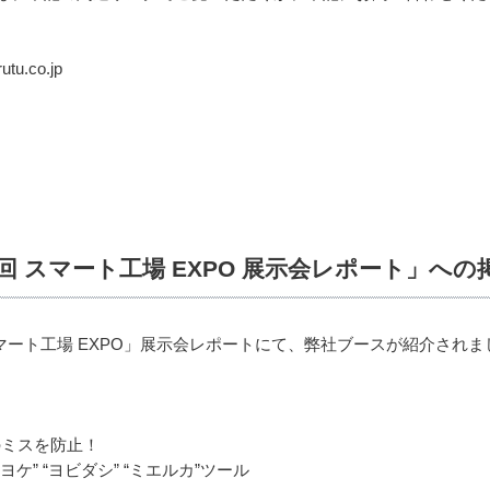
u.co.jp
 スマート工場 EXPO 展示会レポート」へ
マート工場 EXPO」展示会レポートにて、弊社ブースが紹介されま
のミスを防止！
” “ヨビダシ” “ミエルカ”ツール