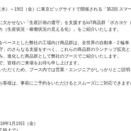
（水）～19日（金）に東京ビッグサイトで開催される「第2回 スマ
に欠かせない「生産計画の遵守」を支援するIoT商品群「ポカヨケ
カ（生産状況・稼働状況の見える化）」をご紹介いたします。
をベースとした弊社の工場向け商品群は、全世界の自動車・2 輪車
」のさらなる支援をすべく、これらの商品群のランナップ拡充と、Et
み、進化した商品群として弊社のブースでご紹介いたします。
で、皆様のご来場をお待ち申し上げます。
いただくため、ブース内では営業・エンジニアがしっかりとご説明
お客様は、事前にご予約をいただけるとスムーズにご対応できます
018年1月19日（金）
7 時まで）