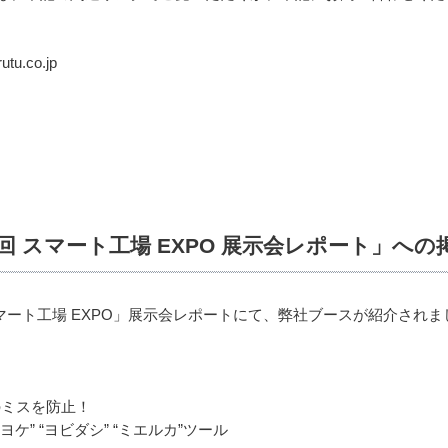
u.co.jp
 スマート工場 EXPO 展示会レポート」へ
マート工場 EXPO」展示会レポートにて、弊社ブースが紹介されま
のミスを防止！
” “ヨビダシ” “ミエルカ”ツール