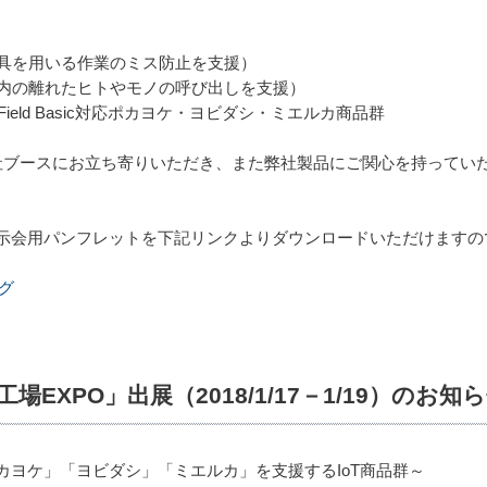
工具を用いる作業のミス防止を支援）
場内の離れたヒトやモノの呼び出しを支援）
IE Field Basic対応ポカヨケ・ヨビダシ・ミエルカ商品群
社ブースにお立ち寄りいただき、また弊社製品にご関心を持ってい
示会用パンフレットを下記リンクよりダウンロードいただけますの
グ
EXPO」出展（2018/1/17－1/19）のお知
カヨケ」「ヨビダシ」「ミエルカ」を支援するIoT商品群～