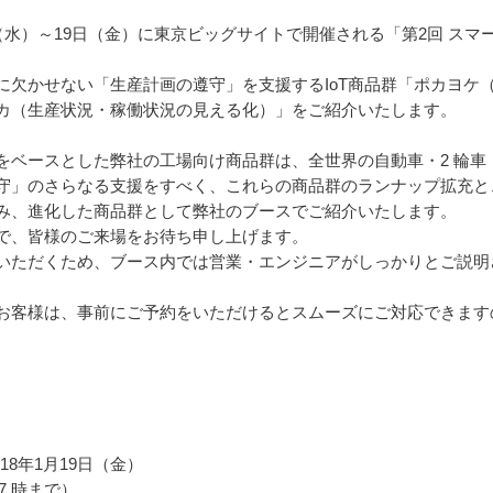
（水）～19日（金）に東京ビッグサイトで開催される「第2回 スマ
に欠かせない「生産計画の遵守」を支援するIoT商品群「ポカヨケ
カ（生産状況・稼働状況の見える化）」をご紹介いたします。
をベースとした弊社の工場向け商品群は、全世界の自動車・2 輪車
」のさらなる支援をすべく、これらの商品群のランナップ拡充と、Et
み、進化した商品群として弊社のブースでご紹介いたします。
で、皆様のご来場をお待ち申し上げます。
いただくため、ブース内では営業・エンジニアがしっかりとご説明
お客様は、事前にご予約をいただけるとスムーズにご対応できます
018年1月19日（金）
7 時まで）