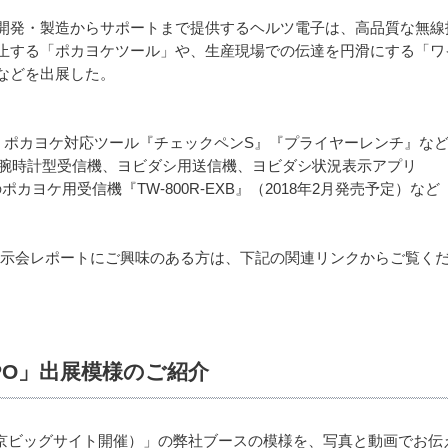
開発・製造からサポートまで提供するヘルツ電子は、高品質な無線
止する「ポカヨケツール」や、生産現場での伝達を円滑にする「ワ
などを出展した。
、ポカヨケ対応ツール『チェックペンS』『プライヤーレンチ』な
・腕時計型受信機、ヨビダシ用送信機、ヨビダシ状況表示アプリ
sic」対応のポカヨケ用受信機『TW-800R-EXB』（2018年2月発売予定）など
」展示会レポートにご興味のある方は、下記の関連リンクからご覧く
XPO」出展模様のご紹介
（東京ビッグサイト開催）」の弊社ブースの模様を、写真と動画でお