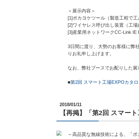
＜展示内容＞
[1]ポカヨケツール（製造工程で
[2]ワイヤレス呼び出し装置（工
[3]産業用ネットワークCC-Link 
3日間に渡り、大勢のお客様に弊
りお礼申し上げます。
なお、弊社ブースでお配りした展
■
第2回 スマート工場EXPOカタロ
2018/01/11
【再掲】「第2回 スマート工場
～高品質な無線技術による、「ポ