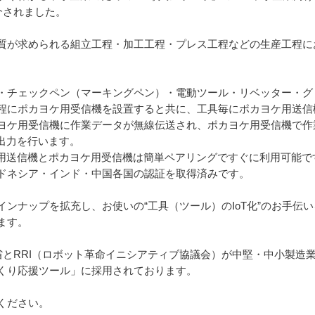
介されました。
質が求められる組立工程・加工工程・プレス工程などの生産工程に
。
・チェックペン（マーキングペン）・電動ツール・リベッター・グ
程にポカヨケ用受信機を設置すると共に、工具毎にポカヨケ用送信
ケ用受信機に作業データが無線伝送され、ポカヨケ用受信機で作業カウ
出力を行います。
ケ用送信機とポカヨケ用受信機は簡単ペアリングですぐに利用可能
ドネシア・インド・中国各国の認証を取得済みです。
ンナップを拡充し、お使いの“工具（ツール）のIoT化”のお手伝
ます。
業省とRRI（ロボット革命イニシアティブ協議会）が中堅・中小製造業
くり応援ツール」に採用されております。
ください。