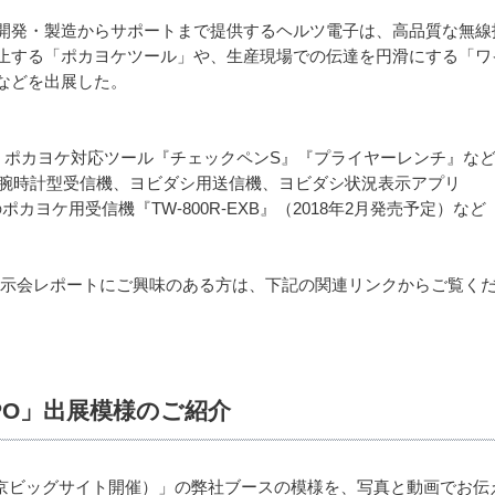
開発・製造からサポートまで提供するヘルツ電子は、高品質な無線
止する「ポカヨケツール」や、生産現場での伝達を円滑にする「ワ
などを出展した。
、ポカヨケ対応ツール『チェックペンS』『プライヤーレンチ』な
・腕時計型受信機、ヨビダシ用送信機、ヨビダシ状況表示アプリ
sic」対応のポカヨケ用受信機『TW-800R-EXB』（2018年2月発売予定）など
」展示会レポートにご興味のある方は、下記の関連リンクからご覧く
XPO」出展模様のご紹介
（東京ビッグサイト開催）」の弊社ブースの模様を、写真と動画でお