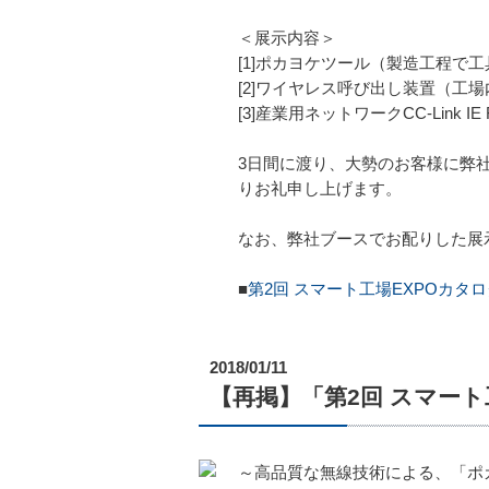
＜展示内容＞
[1]ポカヨケツール（製造工程で
[2]ワイヤレス呼び出し装置（工
[3]産業用ネットワークCC-Link 
3日間に渡り、大勢のお客様に弊
りお礼申し上げます。
なお、弊社ブースでお配りした展
■
第2回 スマート工場EXPOカタロ
2018/01/11
【再掲】「第2回 スマート工場
～高品質な無線技術による、「ポ