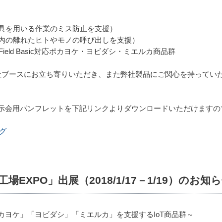
工具を用いる作業のミス防止を支援）
場内の離れたヒトやモノの呼び出しを支援）
IE Field Basic対応ポカヨケ・ヨビダシ・ミエルカ商品群
社ブースにお立ち寄りいただき、また弊社製品にご関心を持ってい
示会用パンフレットを下記リンクよりダウンロードいただけますの
グ
EXPO」出展（2018/1/17－1/19）のお知
カヨケ」「ヨビダシ」「ミエルカ」を支援するIoT商品群～