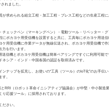
介されました。
質が求められる組立工程・加工工程・プレス工程などの生産工程に
。
・チェックペン（マーキングペン）・電動ツール・リベッター・グ
程にポカヨケ用受信機を設置すると共に、工具毎にポカヨケ用送信
ケ用受信機に作業データが無線伝送され、ポカヨケ用受信機で作業カウ
出力を行います。
ケ用送信機とポカヨケ用受信機は簡単ペアリングですぐに利用可能
ドネシア・インド・中国各国の認証を取得済みです。
ンナップを拡充し、お使いの“工具（ツール）のIoT化”のお手伝
ます。
業省とRRI（ロボット革命イニシアティブ協議会）が中堅・中小製造業
くり応援ツール」に採用されております。
ください。