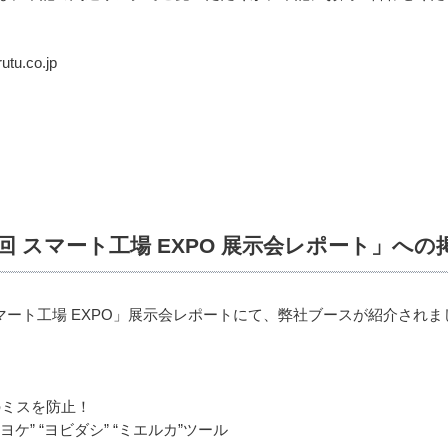
u.co.jp
 スマート工場 EXPO 展示会レポート」へ
マート工場 EXPO」展示会レポートにて、弊社ブースが紹介されま
のミスを防止！
” “ヨビダシ” “ミエルカ”ツール