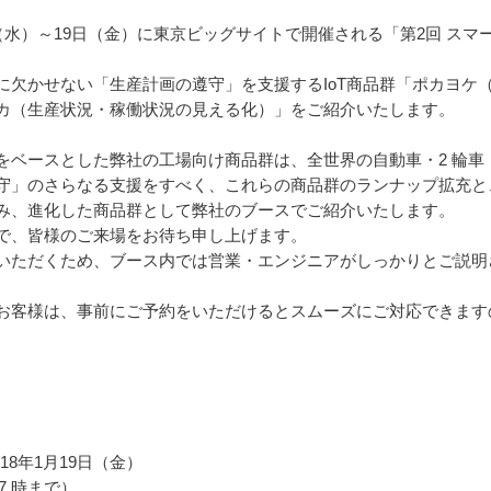
（水）～19日（金）に東京ビッグサイトで開催される「第2回 スマ
に欠かせない「生産計画の遵守」を支援するIoT商品群「ポカヨケ
カ（生産状況・稼働状況の見える化）」をご紹介いたします。
をベースとした弊社の工場向け商品群は、全世界の自動車・2 輪車
」のさらなる支援をすべく、これらの商品群のランナップ拡充と、Et
み、進化した商品群として弊社のブースでご紹介いたします。
で、皆様のご来場をお待ち申し上げます。
いただくため、ブース内では営業・エンジニアがしっかりとご説明
お客様は、事前にご予約をいただけるとスムーズにご対応できます
018年1月19日（金）
7 時まで）