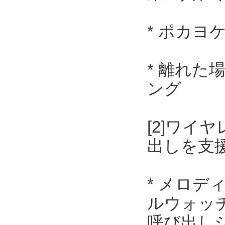
* ポカヨ
* 離れ
ング
[2]ワ
出しを支
* メロデ
ルウォッ
呼び出し