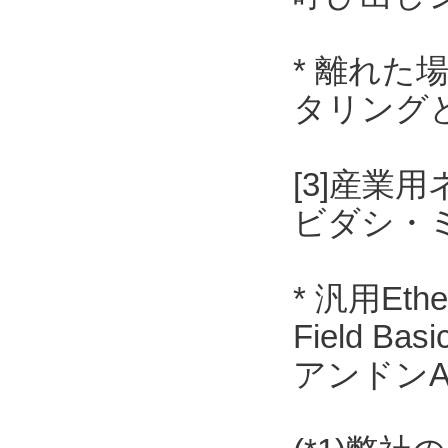
* 離れ
タリング
[3]産業用
ビダシ・
* 汎用Et
Field 
アンドンAN