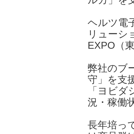
ヘルツ電
リューシ
EXPO
弊社のブ
守」を支
「ヨビダ
況・稼働
長年培っ