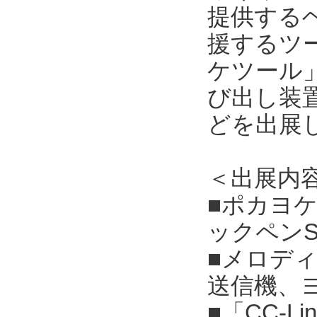
提供する
援するツ
ケツール
び出し装
どを出展
＜出展内
■ポカヨ
ックペン
■メロデ
送信機、
■「CC-Li