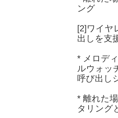
ング
[2]ワ
出しを支
* メロデ
ルウォッ
呼び出し
* 離れ
タリング