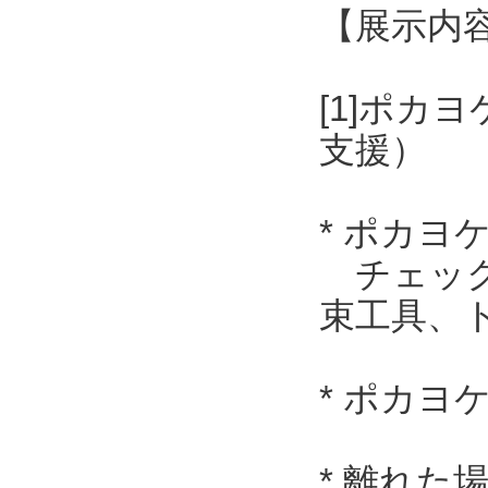
【展示内
[1]ポ
支援）
* ポカ
チェック
束工具、
* ポカヨ
* 離れ