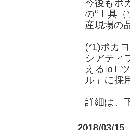
今後もポ
の“工具（
産現場の
(*1)ポ
シアティ
えるIoT
ル」に採
詳細は、
2018/03/15