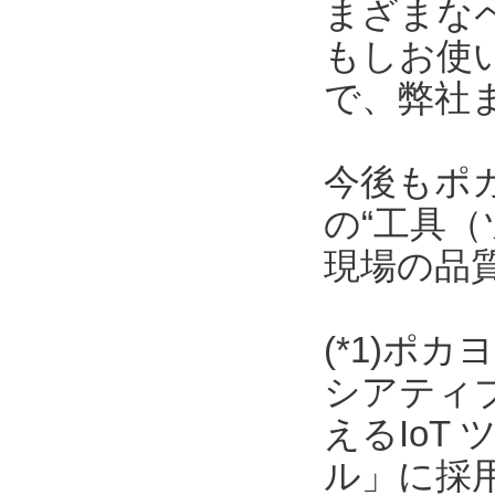
まざまな
もしお使
で、弊社
今後もポ
の“工具（
現場の品
(*1)ポ
シアティ
えるIoT
ル」に採