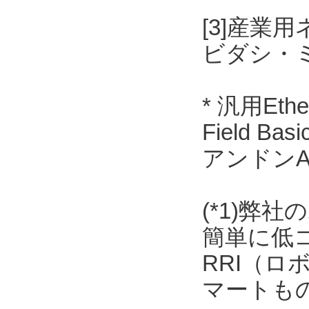
[3]産業用
ビダシ・
* 汎用Et
Field 
アンドンAN
(*1)弊
簡単に低
RRI（
マートも