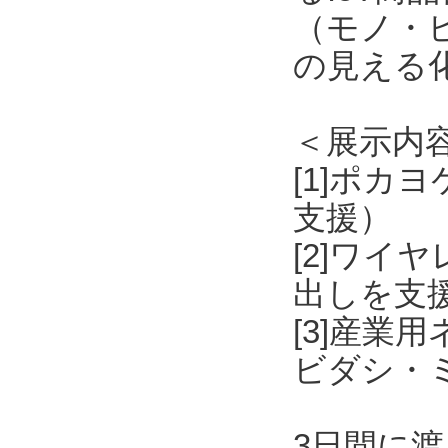
（モノ・
の見える
＜展示内
[1]ポ
支援）
[2]ワ
出しを支
[3]産業用
ビダシ・
3日間に