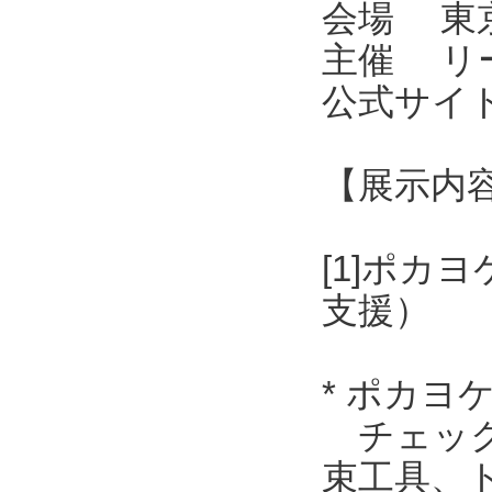
会場 東京
主催 リ
公式サイト ht
【展示内
[1]ポ
支援）
* ポカ
チェック
束工具、