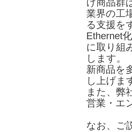
け商品群
業界の工
る支援を
Ether
に取り組
します。
新商品を
し上げま
また、弊
営業・エ
なお、ご