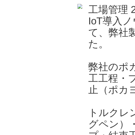
工場管理 
IoT導入
て、弊社製
た。
弊社のポ
工工程・
止（ポカ
トルクレ
グペン）