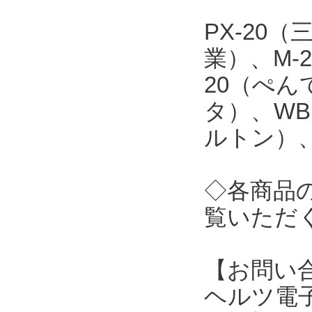
PX-20
業）、M-
20（ぺん
タ）、WB
ルトン）、
◇各商品
覧いただ
【お問い
ヘルツ電子株式会