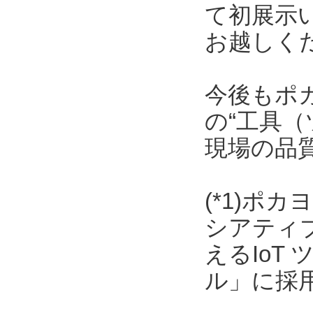
て初展示
お越しく
今後もポ
の“工具（
現場の品
(*1)ポ
シアティ
えるIoT
ル」に採