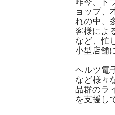
昨今、ド
ョップ、
れの中、
客様によ
など、忙
小型店舗
ヘルツ電
など様々
品群のラ
を支援し