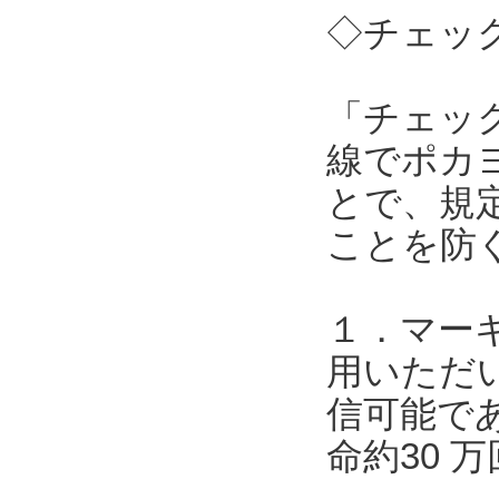
◇チェック
「チェッ
線でポカ
とで、規
ことを防
１．マー
用いただい
信可能で
命約30 