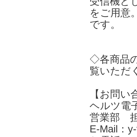
受信機とし
をご用意
です。
◇各商品
覧いただ
【お問い
ヘルツ電子株式会
営業部 
E-Mail：y-f