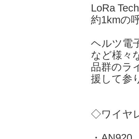
LoRa T
約1kmの
ヘルツ電
など様々
品群のラ
援して参
◇ワイヤレ
・AN920