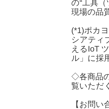
の“工具（
現場の品
(*1)ポ
シアティ
えるIoT
ル」に採
◇各商品
覧いただ
【お問い