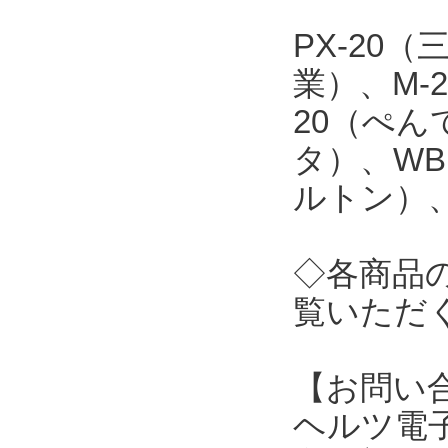
PX-20
業）、M-
20（ぺん
タ）、WB
ルトン）、
◇各商品
覧いただ
【お問い
ヘルツ電子株式会