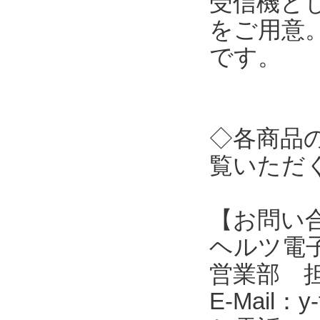
受信機とし
をご用意
です。
◇各商品
覧いただ
【お問い
ヘルツ電子株式会
営業部 
E-Mail：y-f