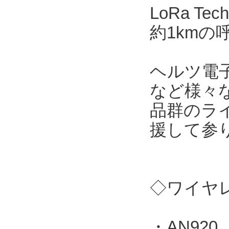
LoRa T
約1kmの
ヘルツ電
など様々
品群のラ
援して参
◇ワイヤレ
・AN920