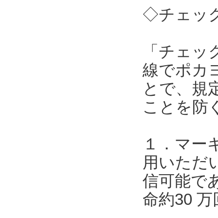
◇チェック
「チェッ
線でポカ
とで、規
ことを防
１．マー
用いただい
信可能で
命約30 