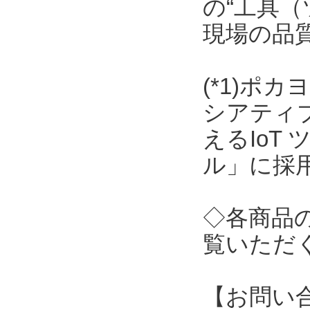
の“工具（
現場の品
(*1)ポ
シアティ
えるIoT
ル」に採
◇各商品
覧いただ
【お問い