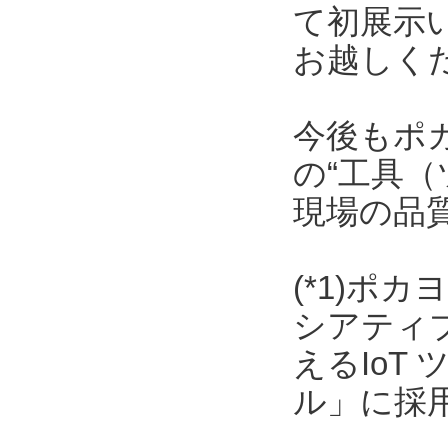
て初展示
お越しく
今後もポ
の“工具（
現場の品
(*1)ポ
シアティ
えるIoT
ル」に採