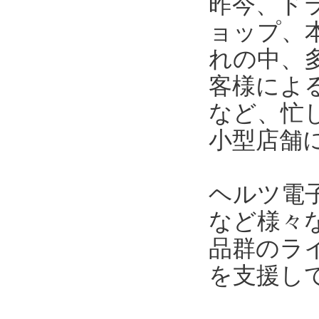
昨今、ド
ョップ、
れの中、
客様によ
など、忙
小型店舗
ヘルツ電
など様々
品群のラ
を支援し