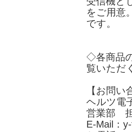
受信機とし
をご用意
です。
◇各商品
覧いただ
【お問い
ヘルツ電子株式会
営業部 
E-Mail：y-f