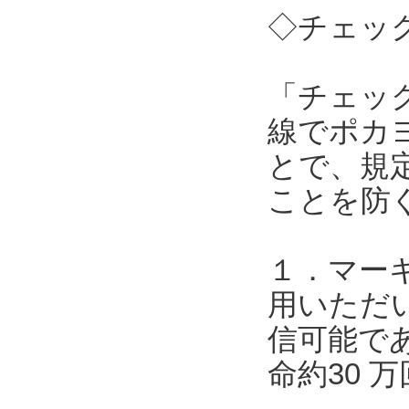
◇チェック
「チェッ
線でポカ
とで、規
ことを防
１．マー
用いただい
信可能で
命約30 