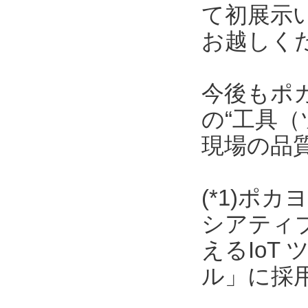
て初展示
お越しく
今後もポ
の“工具（
現場の品
(*1)ポ
シアティ
えるIoT
ル」に採