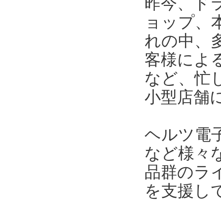
昨今、ド
ョップ、
れの中、
客様によ
など、忙
小型店舗
ヘルツ電
など様々
品群のラ
を支援し