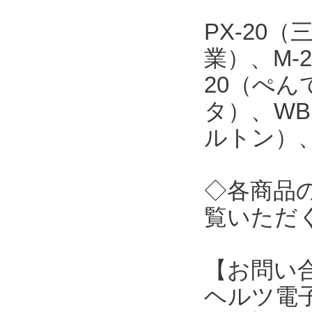
PX-20
業）、M-
20（ぺん
タ）、WB
ルトン）、
◇各商品
覧いただ
【お問い
ヘルツ電子株式会