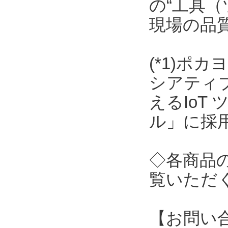
の“工具（
現場の品
(*1)ポ
シアティ
えるIoT
ル」に採
◇各商品
覧いただ
【お問い