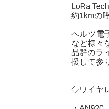
LoRa T
約1kmの
ヘルツ電
など様々
品群のラ
援して参
◇ワイヤレ
・AN920