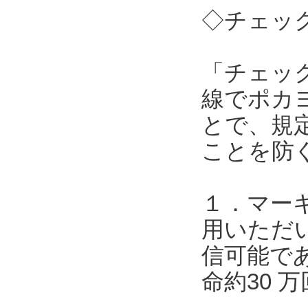
◇チェック
「チェッ
線でポカ
とで、規
ことを防
１．マー
用いただい
信可能で
命約30 