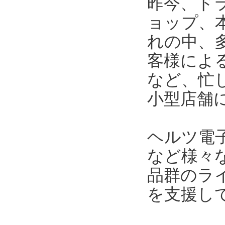
昨今、ド
ョップ、
れの中、
客様によ
など、忙
小型店舗
ヘルツ電
など様々
品群のラ
を支援し