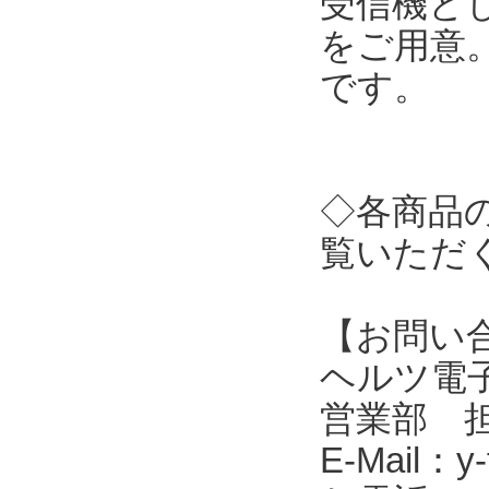
受信機とし
をご用意
です。
◇各商品
覧いただ
【お問い
ヘルツ電子株式会
営業部 
E-Mail：y-f