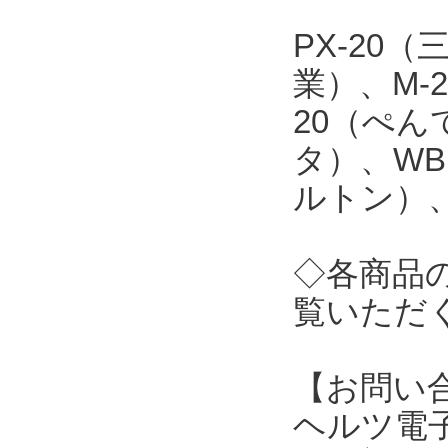
PX-20
業）、M-
20（ぺん
タ）、WB
ルトン）、
◇各商品
覧いただ
【お問い
ヘルツ電子株式会