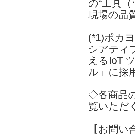
の“工具（
現場の品
(*1)ポ
シアティ
えるIoT
ル」に採
◇各商品
覧いただ
【お問い