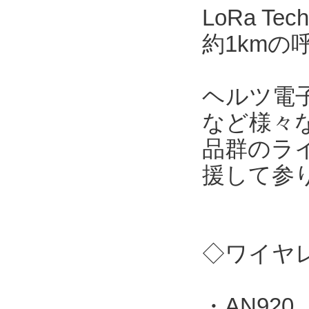
LoRa T
約1kmの
ヘルツ電
など様々
品群のラ
援して参
◇ワイヤレ
・AN920