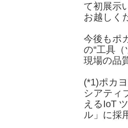
て初展示
お越しく
今後もポ
の“工具（
現場の品
(*1)ポ
シアティ
えるIoT
ル」に採