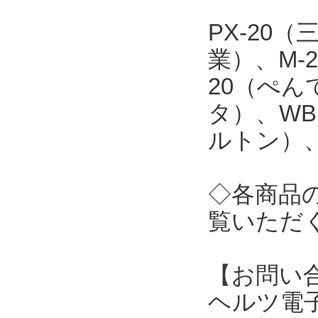
PX-20
業）、M-
20（ぺん
タ）、WB
ルトン）、
◇各商品
覧いただ
【お問い
ヘルツ電子株式会