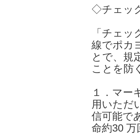
◇チェック
「チェッ
線でポカ
とで、規
ことを防
１．マー
用いただい
信可能で
命約30 