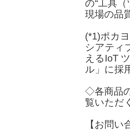
の“工具（
現場の品
(*1)ポ
シアティ
えるIoT
ル」に採
◇各商品
覧いただ
【お問い