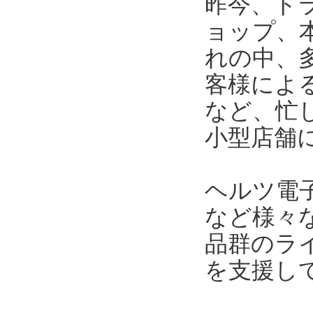
昨今、ド
ョップ、
れの中、
客様によ
など、忙
小型店舗
ヘルツ電
など様々
品群のラ
を支援し