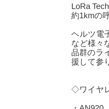
LoRa T
約1kmの
ヘルツ電
など様々
品群のラ
援して参
◇ワイヤレ
・AN920