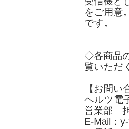
受信機とし
をご用意
です。
◇各商品
覧いただ
【お問い
ヘルツ電子株式会
営業部 
E-Mail：y-f