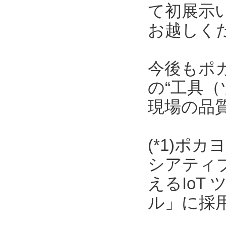
て初展示
お越しく
今後もポ
の“工具（
現場の品
(*1)ポ
シアティ
えるIoT
ル」に採