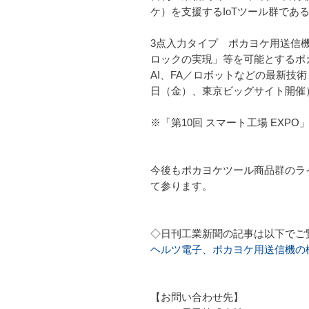
ケ）を支援するIoTツール群で
3点入力タイプ ポカヨケ用送信
ロックの実現」等を可能とするポ
AI、FA／ロボットなどの最新技術・
日（金）、東京ビッグサイト開催
※「第10回 スマート工場 EXP
今後もポカヨケツール商品群のライ
て参ります。
◇日刊工業新聞の記事は以下でご
ヘルツ電子、ポカヨケ用送信機の
【お問い合わせ先】