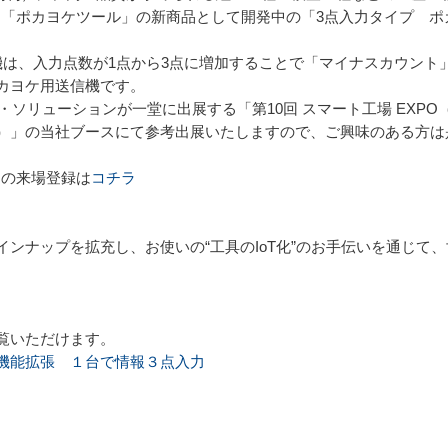
ある「ポカヨケツール」の新商品として開発中の「3点入力タイプ 
機は、入力点数が1点から3点に増加することで「マイナスカウント
カヨケ用送信機です。
ソリューションが一堂に出展する「第10回 スマート工場 EXPO（20
）」の当社ブースにて参考出展いたしますので、ご興味のある方は
O」の来場登録は
コチラ
ンナップを拡充し、お使いの“工具のIoT化”のお手伝いを通じて
覧いただけます。
機能拡張 １台で情報３点入力