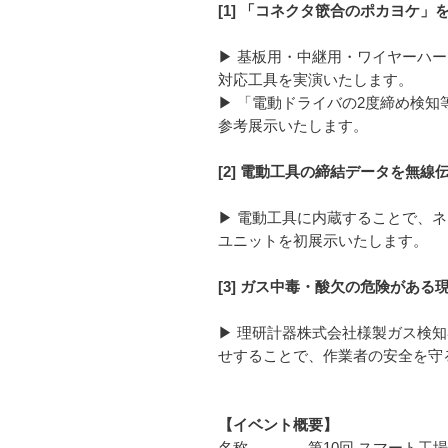
[1] 「コネクタ篏合のポカヨケ
▶ 基板用・中継用・ワイヤーハ
対応工具を実演いたします。
▶ 「電動ドライバの2度締め検
参考展示いたします。
[2] 電動工具の締結データを無
▶ 電動工具に内蔵することで、
ユニットを初展示いたします。
[3] ガス中毒・酸欠の危険があ
▶ 理研計器株式会社様製ガス検
せすることで、作業者の安全を守
【イベント概要】
名称 第10回 スマート工場 