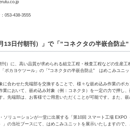
tu.co.jp
：053-438-3555
1月13日付朝刊）」で「”コネクタの半嵌合防
日付朝刊）に、高い品質が求められる組立工程・検査工程などの生産
る「ポカヨケツール」の「”コネクタの半嵌合防止” はめこみユニ
象に合わせた先端部を交換することで、様々な嵌め込み作業のポカ
作業において、嵌め込み対象（例：コネクタ）を一定の力で押し、
す。先端部は、お客様でご用意いただくことが可能です。また、嵌
ソリューションが一堂に出展する「第10回 スマート工場 EXPO（20
）」の当社ブースにて、はめこみユニットを展示いたしますので、