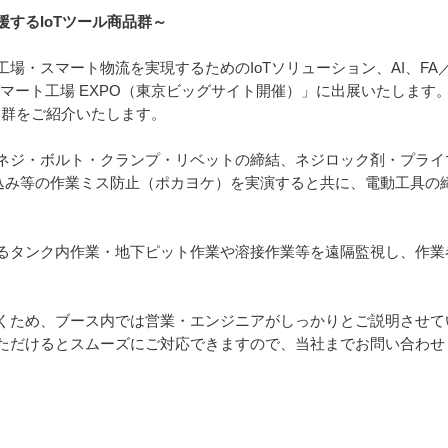
するIoTツール商品群～
場・スマート物流を実現するためのIoTソリューション、AI、F
スマート工場 EXPO（東京ビッグサイト開催）」に出展いたしま
品群をご紹介いたします。
ネジ・ボルト・クランプ・リベットの締結、ネジロック剤・プライ
込み等の作業ミス防止（ポカヨケ）を実演すると共に、電動工具の
るタンク内作業・地下ピット作業や溶接作業等を遠隔監視し、作業
くため、ブース内では営業・エンジニアがしっかりとご説明させて
ただけるとスムーズにご対応できますので、当社までお問い合わせ