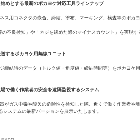
」を始めとする最新のポカヨケ対応工具ラインナップ
ーネス用コネクタの嵌合、締結、塗布、マーキング、検査等のポカ
知等の不良検知」や「ネジを緩めた際のマイナスカウント」を実現す
線伝送するポカヨケ用無線ユニット
ネジ締結時のデータ（トルク値・角度値・締結時間等）をポカヨケ
る現場で働く作業者の安全を遠隔監視するシステム
知器がガス中毒や酸欠の危険性を検知した際、近くで働く作業者や
るシステムの最新バージョンを展示いたします。
EXPO