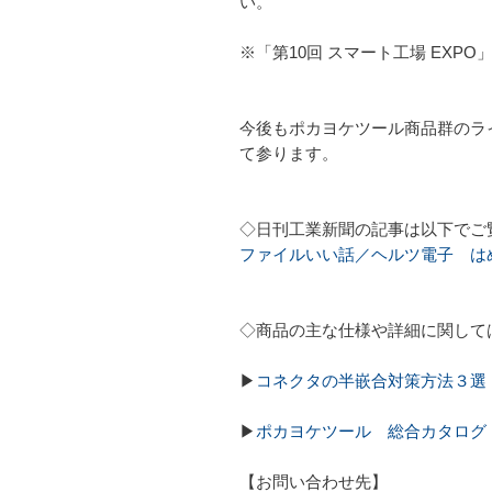
い。
※「第10回 スマート工場 EXP
今後もポカヨケツール商品群のライ
て参ります。
◇日刊工業新聞の記事は以下でご
ファイルいい話／ヘルツ電子 は
◇商品の主な仕様や詳細に関して
▶
コネクタの半嵌合対策方法３選
▶
ポカヨケツール 総合カタログ
【お問い合わせ先】