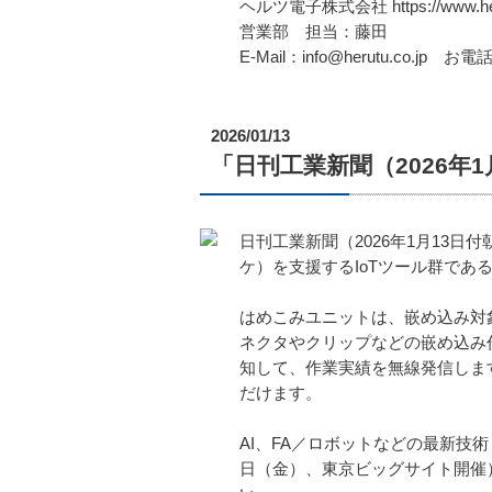
ヘルツ電子株式会社 https://www.heru
営業部 担当：藤田
E-Mail：info@herutu.co.jp お電話
2026/01/13
「日刊工業新聞（2026年
日刊工業新聞（2026年1月13
ケ）を支援するIoTツール群であ
はめこみユニットは、嵌め込み対
ネクタやクリップなどの嵌め込み
知して、作業実績を無線発信しま
だけます。
AI、FA／ロボットなどの最新技術・
日（金）、東京ビッグサイト開催