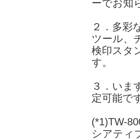
ーでお知
２．多彩
ツール、
検印スタ
す。
３．いま
定可能で
(*1)T
シアティ