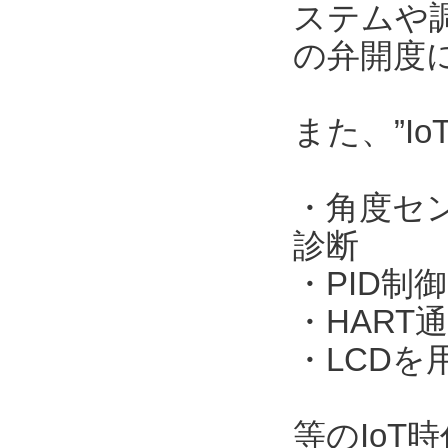
ステムや調
の弁開度
また、”I
・角度セ
診断
・PID制御
・HART
・LCD
等のIo