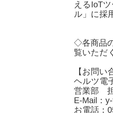
えるIo
ル」に採
◇各商品
覧いただ
【お問い
ヘルツ電子株式会
営業部 
E-Mail：y-f
お電話：053