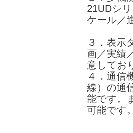
21UD
ケール／
３．表示
画／実績
意してお
４．通信機
線）の通
能です。ま
可能です