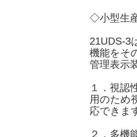
◇小型生産
21UDS
機能をそ
管理表示
１．視認性
用のため
応できま
２．多機