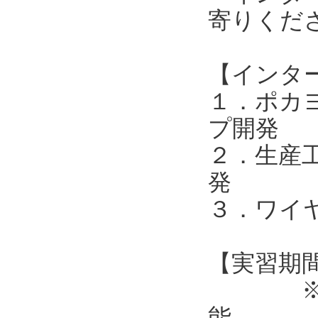
寄りくだ
【インタ
１．ポカ
プ開発
２．生産
発
３．ワイ
【実習期
※イン
能