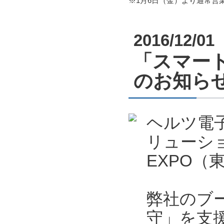
※1月6日（金）より通常営
2016/12/01
「スマート
のお知ら
ヘルツ電
リューシ
EXPO
弊社のブ
守」を支