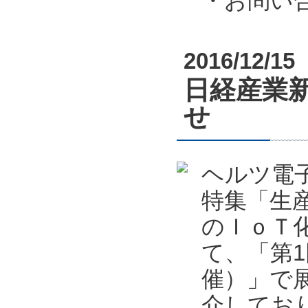
・お問い合わ
2016/12/15
日経産業新
せ
ヘルツ電子
特集「生
のＩｏＴ
て、「第1回
催）」で
介してお