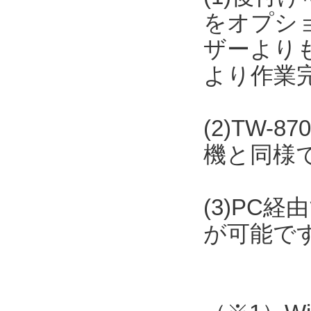
をオプシ
ザーより
より作業
(2)TW
機と同様
(3)PC
が可能で