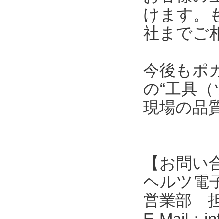
けます。
社までご
今後もポ
の“工具（
現場の品
【お問い
ヘルツ電子株式会
営業部 
E-Mail：in