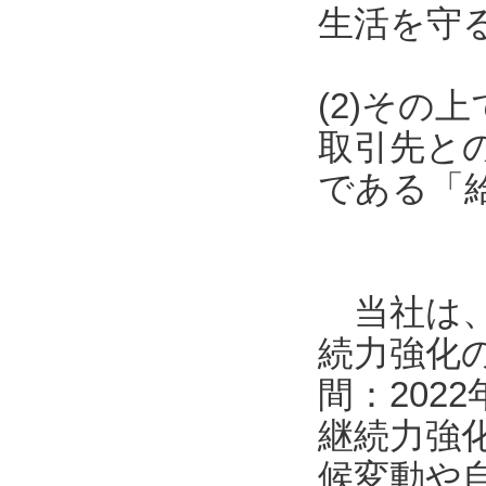
生活を守
(2)そ
取引先と
である「
当社は、
続力強化
間：202
継続力強
候変動や