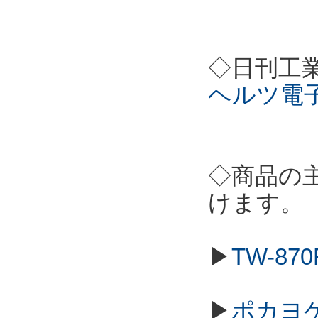
◇日刊工
ヘルツ電
◇商品の
けます。
▶
TW-8
▶
ポカヨ