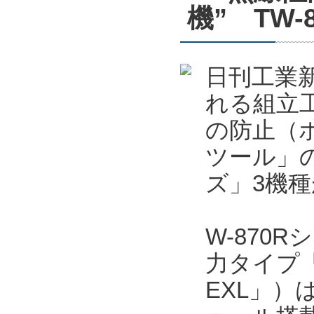
機” TW
日刊工業新
れる組立
の防止（
ツール」の
ズ」3機
W-870
力タイプ「T
EXL」