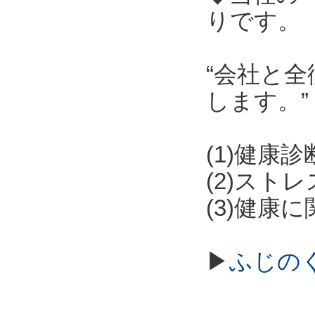
りです。
“会社と
します。”
(1)健康
(2)スト
(3)健康
▶
ふじの