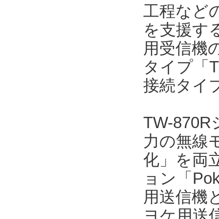
工程など
を支援す
用受信機の
タイプ「TW
接続タイプ
TW-87
力の無線
化」を両立
ョン「Pok
用送信機
ヨケ用送