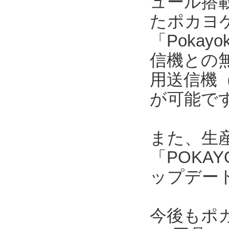
ュール搭
たポカヨケ
「Pokay
信機との
用送信機
が可能で
また、生産
「POKAY
ップデート
今後もポ