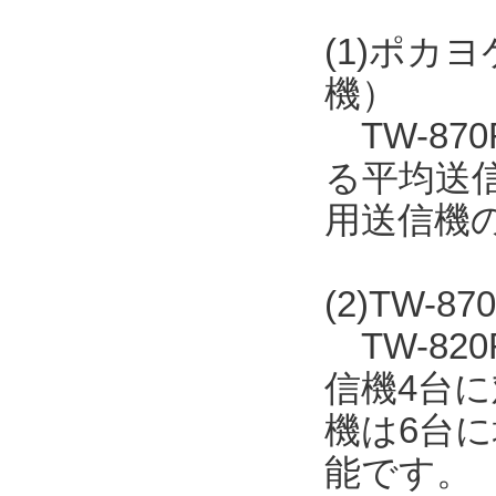
(1)ポカ
機）
TW-8
る平均送
用送信機
(2)TW-
TW-820
信機4台に
機は6台
能です。