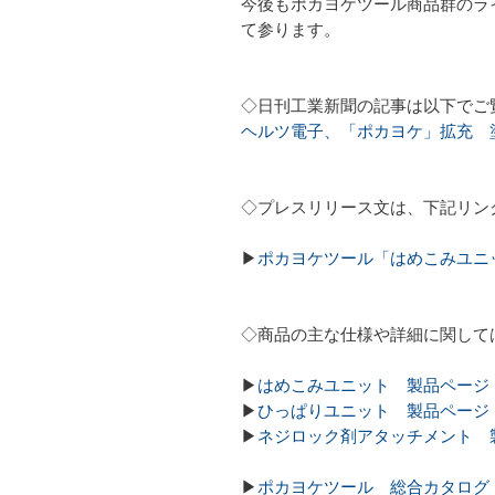
今後もポカヨケツール商品群のライ
て参ります。
◇日刊工業新聞の記事は以下でご
ヘルツ電子、「ポカヨケ」拡充 
◇プレスリリース文は、下記リン
▶
ポカヨケツール「はめこみユニ
◇商品の主な仕様や詳細に関して
▶
はめこみユニット 製品ページ
▶
ひっぱりユニット 製品ページ
▶
ネジロック剤アタッチメント 
▶
ポカヨケツール 総合カタログ