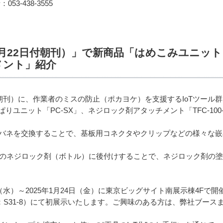
：053-438-3555
年1月22日付朝刊）」で新商品「はめこみユニッ
メント」紹介
日付朝刊）に、作業者のミスの防止（ポカヨケ）を支援するIoTツー
りユニット「PC-SX」、ネジロック剤アタッチメント「TFC-100-
端部とバネを交換することで、基板用コネクタやクリップなどの様々な
は、お使いのネジロック剤（ボトル）に後付けすることで、ネジロック剤
日（水）～2025年1月24日（金）に東京ビッグサイト南展示棟4Fで
：S31-8）にて初展示いたします。ご興味のある方は、弊社ブース