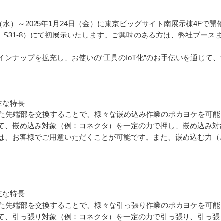
日（水）～2025年1月24日（金）に東京ビッグサイト南展示棟4Fで
：S31-8）にて初展示いたします。ご興味のある方は、弊社ブース
ンナップを拡充し、お使いの“工具のIoT化”のお手伝いを通じて
主な特長
わせた先端部を交換することで、様々な嵌め込み作業のポカヨケを可
て、嵌め込み対象（例：コネクタ）を一定の力で押し、嵌め込み対
は、お客様でご用意いただくことが可能です。また、嵌め込む力（
主な特長
わせた先端部を交換することで、様々な引っ張り作業のポカヨケを可
て、引っ張り対象（例：コネクタ）を一定の力で引っ張り、引っ張