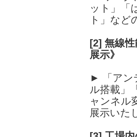
ット」「
ト」など
[2] 無
展示》
► 「ア
ル搭載」
ャンネル
展示いた
[3] 工