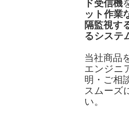
ド受信機
ット作業
隔監視す
るシステ
当社商品
エンジニ
明・ご相
スムーズ
い。