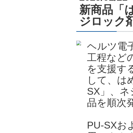
新商品「
ジロック
ヘルツ電
工程など
を支援す
して、はめ
SX」、ネ
品を順次
PU-SX