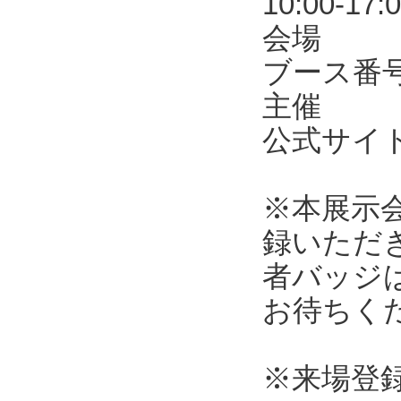
10:00-17:
会場 東
ブース番号
主催 R
公式サ
※本展示
録いただ
者バッジ
お待ちく
※来場登