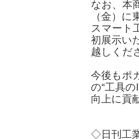
なお、本商
（金）に
スマート工
初展示い
越しくだ
今後もポ
の“工具の
向上に貢
◇日刊工