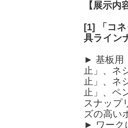
【展示内
[1] 「
具ライン
► 基板
止」、ネ
止」、ネ
止」、ペ
スナップ
ズの高い
► ワー