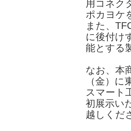
用コネク
ポカヨケ
また、TF
に後付け
能とする
なお、本商
（金）に
スマート工
初展示い
越しくだ