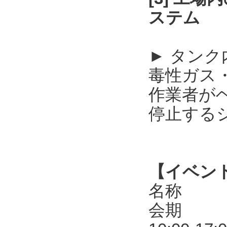
ステム
► タン
毒性ガス
作業者が
停止する
【イベン
名称 第
会期 20