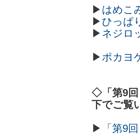
▶
はめこ
▶
ひっぱ
▶
ネジロ
▶
ポカヨ
◇「第9回
下でご覧
▶
「第9回