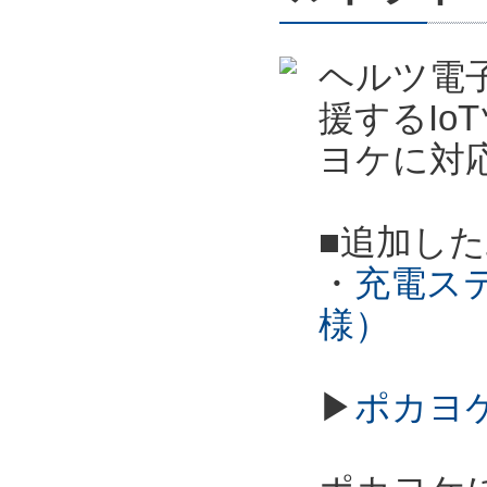
ヘルツ電
援するI
ヨケに対
■追加し
・
充電ス
様）
▶
ポカヨ