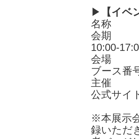
▶
【イベ
名称 第
会期 20
10:00-17:
会場 東
ブース番号
主催 R
公式サ
※本展示
録いただ