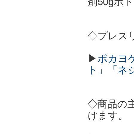
剤50gボ
◇プレス
▶
ポカヨ
ト」「ネ
◇商品の
けます。