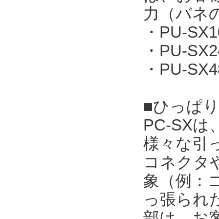
力（バネ
・PU-SX
・PU-SX
・PU-SX
■ひっぱり
PC-S
様々な引
コネクタ
象（例：
っ張られ
部は、お