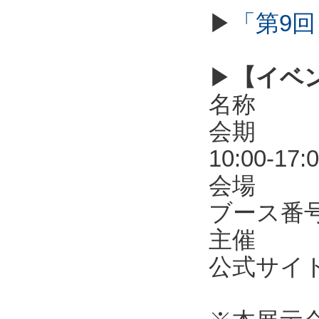
▶
「第9回
▶
【イベ
名称 第
会期 20
10:00-17:
会場 東
ブース番号
主催 R
公式サ