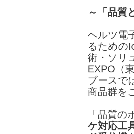
～「品質
ヘルツ電
るためのI
術・ソリ
EXPO
ブースで
商品群を
「品質の
ケ対応工