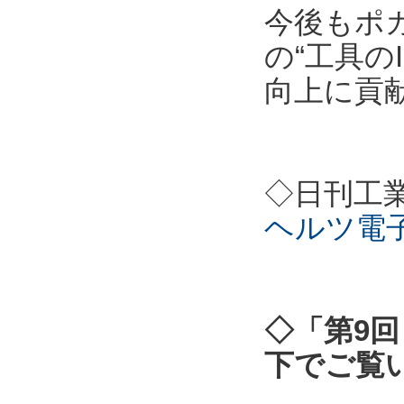
今後もポ
の“工具の
向上に貢
◇日刊工
ヘルツ電
◇「第9回
下でご覧