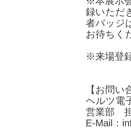
※本展示
録いただ
者バッジ
お待ちく
※来場登
【お問い
ヘルツ電子株式会
営業部 
E-Mail：i