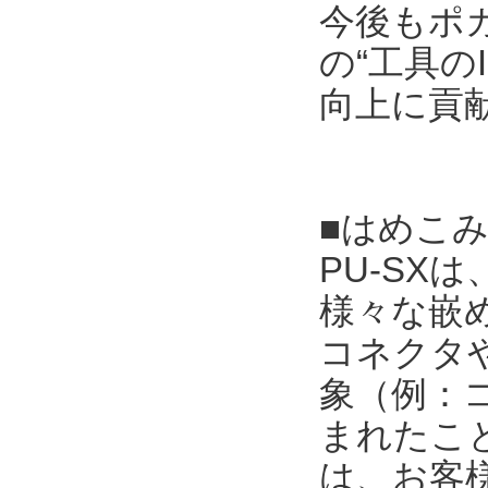
今後もポ
の“工具の
向上に貢
■はめこみ
PU-S
様々な嵌
コネクタ
象（例：
まれたこ
は、お客