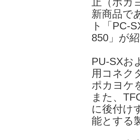
止（ポカ
新商品で
ト「PC-
850」が
PU-SX
用コネク
ポカヨケ
また、TF
に後付け
能とする