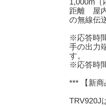
1,000
距離 屋内
の無線伝
※応答時
手の出力
す。
※応答時
*** 【新
TRV92