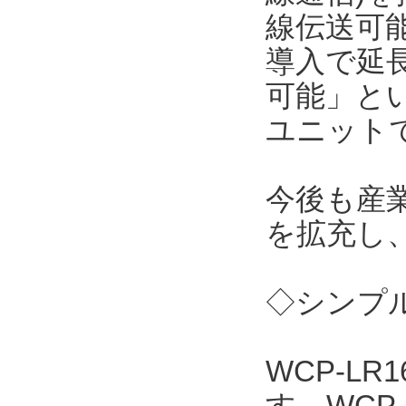
線伝送可能
導入で延
可能」と
ユニット
今後も産
を拡充し
◇シンプル
WCP-L
す。WCP