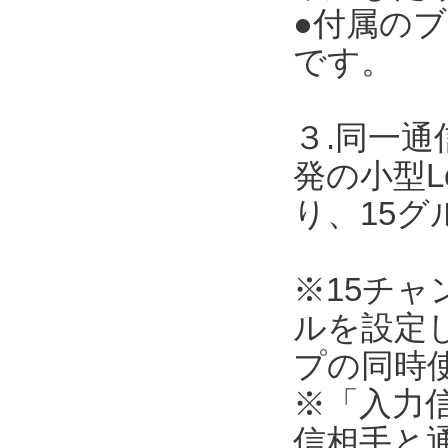
●付属の
です。
３.同一
発の小型L
り、15
※15チ
ルを設定
プの同時
※「入力
信相手と