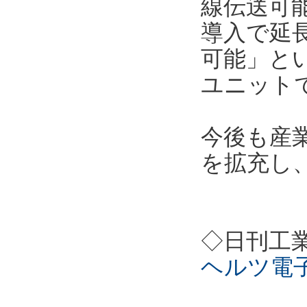
線伝送可能
導入で延
可能」と
ユニット
今後も産
を拡充し
◇日刊工
ヘルツ電