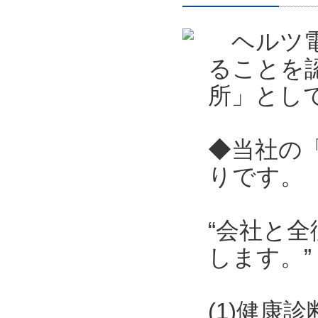
ヘルツ電
ることを
所」とし
◆当社の
りです。
“会社と
します。”
(1)健康