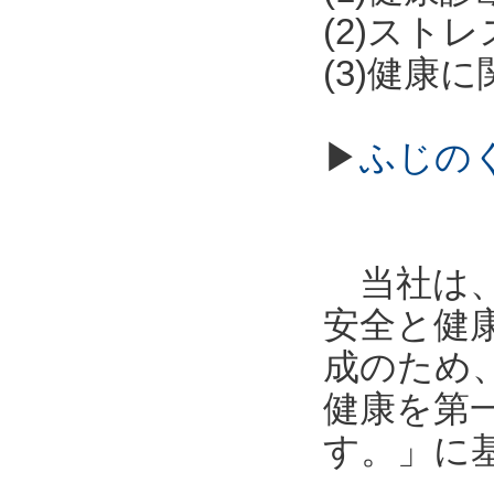
(2)スト
(3)健康
▶
ふじの
当社は、
安全と健
成のため
健康を第
す。」に