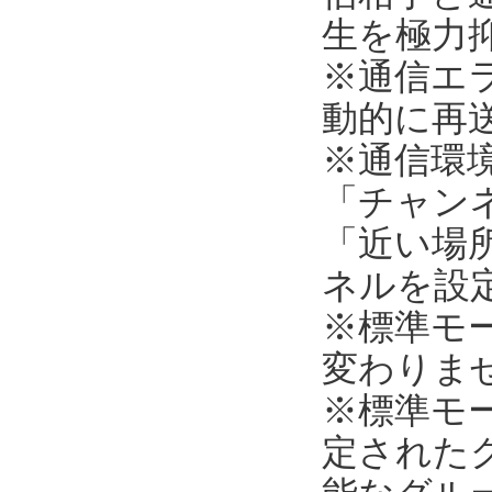
生を極力
※通信エ
動的に再
※通信環
「チャンネ
「近い場所
ネルを設
※標準モ
変わりま
※標準モ
定された