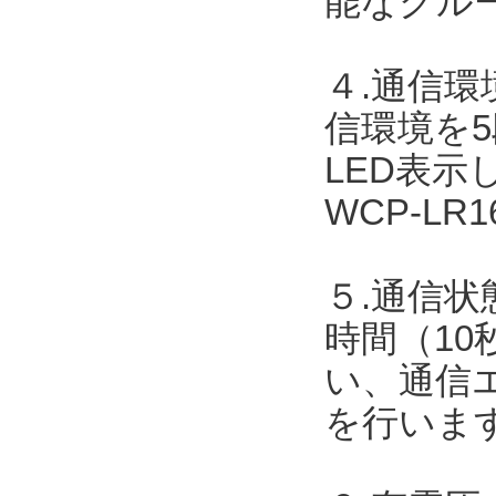
能なグル
４.通信
信環境を
LED表
WCP-L
５.通信状
時間（10
い、通信
を行いま