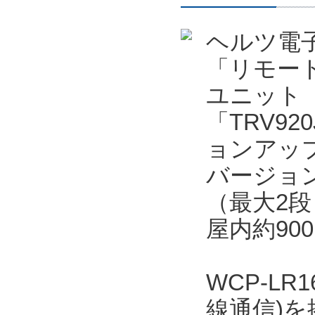
ヘルツ電
「リモー
ユニット「
「TRV92
ョンアッ
バージョン
（最大2段
屋内約90
WCP-LR
線通信)