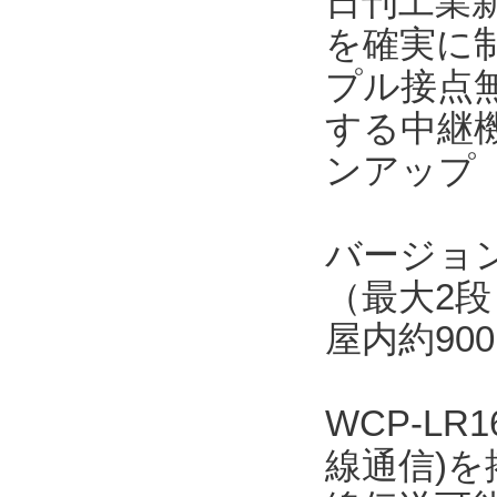
日刊工業新
を確実に
プル接点無
する中継機
ンアップ（
バージョン
（最大2段
屋内約90
WCP-LR
線通信)