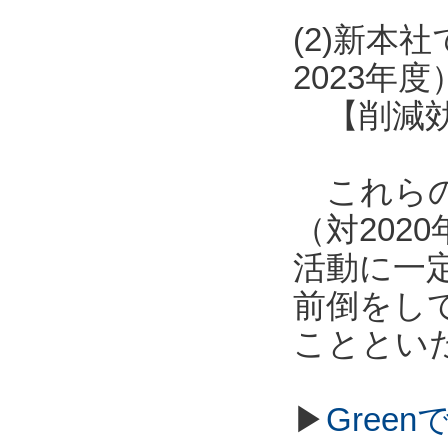
(2)新本
2023年度
【削減効果
これらの
（対20
活動に一定
前倒をし
こととい
▶
Gree