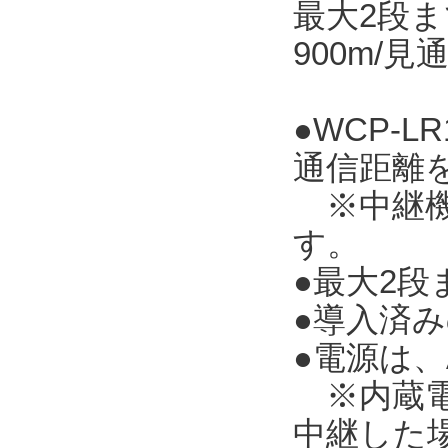
最大2段ま
900m/
●WCP-
通信距離
※中継機TR
す。
●最大2
●導入済み
●電源は
※内蔵電池
中継した場