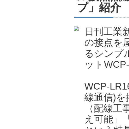
プ」紹介
日刊工業新
の接点を屋
るシンプ
ットWCP
WCP-LR
線通信)
（配線工事
え可能」「