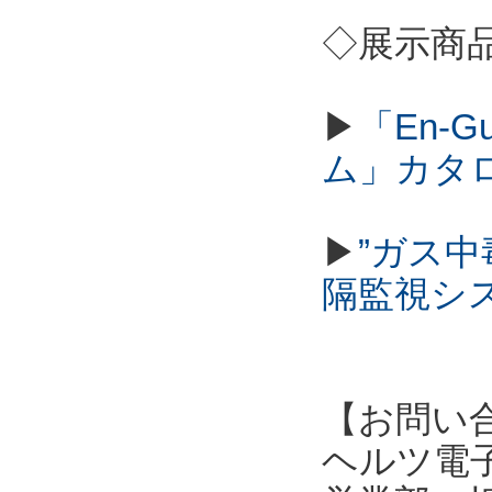
◇展示商
▶
「En-
ム」カタ
▶
”ガス
隔監視シ
【お問い
ヘルツ電子株式会