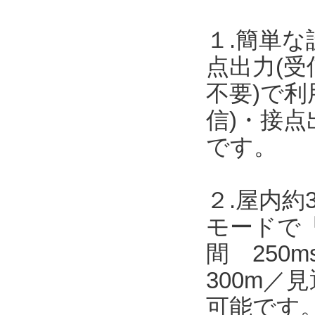
１.簡単な
点出力(受
不要)で
信)・接点
です。
２.屋内約
モードで「
間 250
300m／
可能です