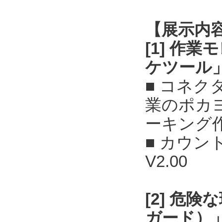
【展示内
[1] 作
ケツール
■ コネ
業のポカ
ーキング
■ カウン
V2.00
[2] 危
ガード）