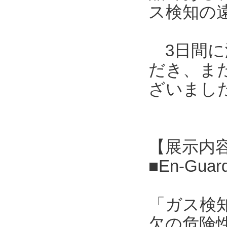
ス検知の
3日間に
だき、ま
ざいまし
【展示内
■En-G
「ガス検
欠の危険