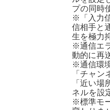
プの同時
※「入力
信相手と
生を極力
※通信エ
動的に再
※通信環
「チャンネ
「近い場所
ネルを設
※標準モ