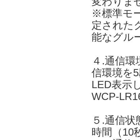
変わりま
※標準モ
定された
能なグル
４.通信
信環境を
LED表
WCP-L
５.通信状
時間（10