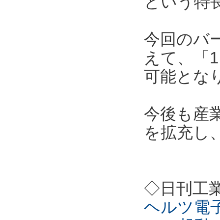
という特
今回のバ
えて、「1
可能とな
今後も産
を拡充し
◇日刊工
ヘルツ電