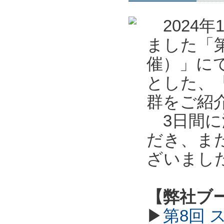
2024年
ました「第
催）」に
とした、
群をご紹
3日間に
だき、ま
ざいまし
【弊社ブ
▶
第8回 