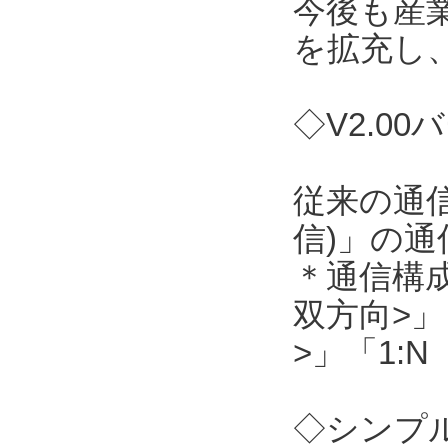
今後も産
を拡充し
◇V2.0
従来の通信
信)」の
＊通信構成
双方向>」
>」「1:
◇シンプル