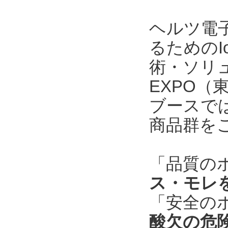
ヘルツ電
るためのI
術・ソリ
EXPO
ブースで
商品群を
「品質の
ス・モレ
「安全の
酸欠の危