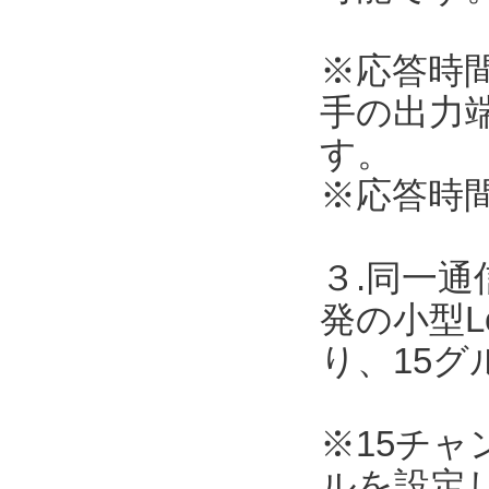
※応答時
手の出力
す。
※応答時
３.同一
発の小型L
り、15
※15チ
ルを設定