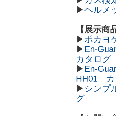
▶
ヘルメ
【展示商
▶
ポカヨ
▶
En-G
カタログ
▶
En-G
HH01 
▶
シンプル
グ