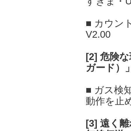
すきま・U
■ カウン
V2.00
[2] 危
ガード）
■ ガス
動作を止
[3] 遠