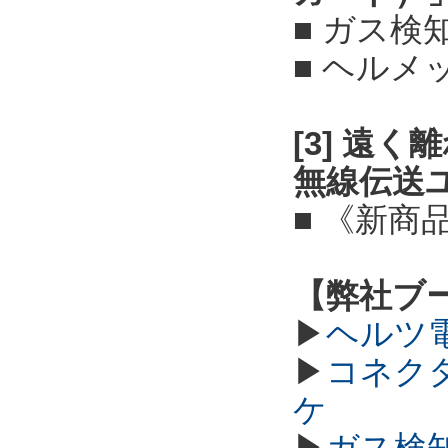
■ ガス検
■ ヘル
[3] 遠
無線伝送
■ 《新商
【弊社ブ
▶
ヘルツ
▶
コネク
ケ
▶
ガス検