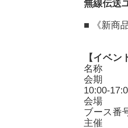
無線伝送
■ 《新商
【イベン
名称 第
会期 20
10:00-17:
会場 東
ブース番号
主催 R