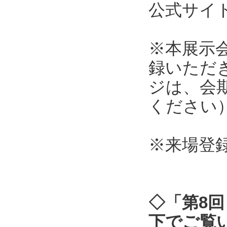
公式サ
※本展示
録いただ
ジは、会
ください
※来場登
◇「第8回
下でご覧