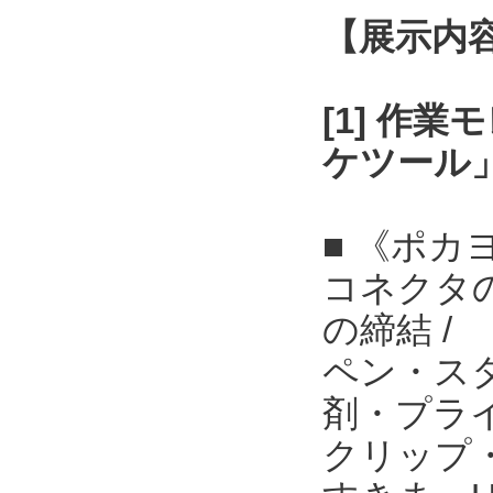
【展示内
[1] 作
ケツール
■ 《ポカ
コネクタ
の締結 /
ペン・ス
剤・プライ
クリップ