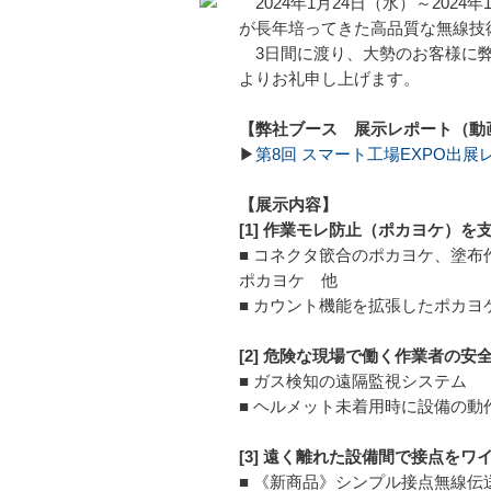
2024年1月24日（水）～202
が長年培ってきた高品質な無線技
3日間に渡り、大勢のお客様に弊
よりお礼申し上げます。
【弊社ブース 展示レポート（動
▶
第8回 スマート工場EXPO出展
【展示内容】
[1] 作業モレ防止（ポカヨケ）を
■ コネクタ篏合のポカヨケ、塗
ポカヨケ 他
■ カウント機能を拡張したポカヨケカウン
[2] 危険な現場で働く作業者の安全
■ ガス検知の遠隔監視システム
■ ヘルメット未着用時に設備の
[3] 遠く離れた設備間で接点を
■ 《新商品》シンプル接点無線伝送ユニ