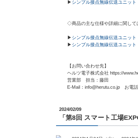
▶
シンプル接点無線伝送ユニット WC
◇商品の主な仕様や詳細に関して
▶
シンプル接点無線伝送ユニット W
▶
シンプル接点無線伝送ユニット W
【お問い合わせ先】
ヘルツ電子株式会社 https://www.heru
営業部 担当：藤田
E-Mail：info@herutu.co.jp お電話
2024/02/09
「第8回 スマート工場EX