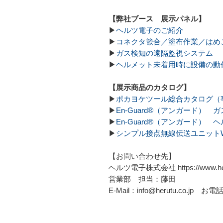
【弊社ブース 展示パネル】
▶
ヘルツ電子のご紹介
▶
コネクタ篏合／塗布作業／はめ
▶
ガス検知の遠隔監視システム
▶
ヘルメット未着用時に設備の動
【展示商品のカタログ】
▶
ポカヨケツール総合カタログ（
▶
En-Guard®（アンガード）
▶
En-Guard®（アンガード） 
▶
シンプル接点無線伝送ユニットWCP
【お問い合わせ先】
ヘルツ電子株式会社 https://www.heru
営業部 担当：藤田
E-Mail：info@herutu.co.jp お電話