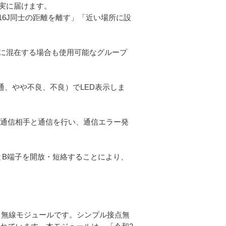
実に届けます。
16J同士の距離を離す」「近い場所に設
に混在する場合も使用可能なグループ
通、やや不良、不良）でLED表示しま
隔で通信相手と通信を行い、通信エラー発
子とB端子を開放・短絡することにより、
た無線モジュールです。シンプル接点無