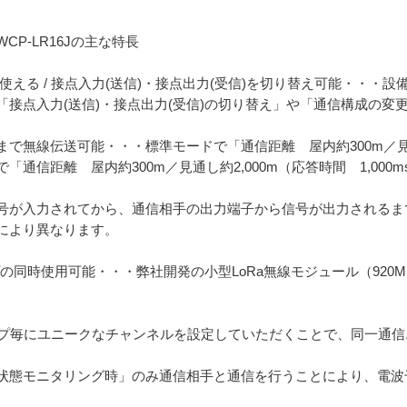
P-LR16Jの主な特長
える / 接点入力(送信)・接点出力(受信)を切り替え可能・・・設
接点入力(送信)・接点出力(受信)の切り替え」や「通信構成の変
00mまで無線伝送可能・・・標準モードで「通信距離 屋内約300m／
で「通信距離 屋内約300m／見通し約2,000m（応答時間 1,00
号が入力されてから、通信相手の出力端子から信号が出力されるま
により異なります。
プの同時使用可能・・・弊社開発の小型LoRa無線モジュール（920
ープ毎にユニークなチャンネルを設定していただくことで、同一通信
状態モニタリング時」のみ通信相手と通信を行うことにより、電波