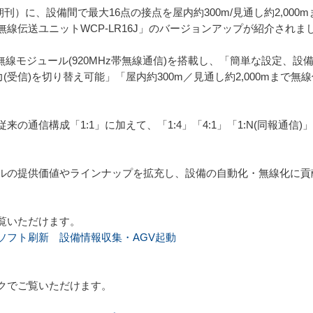
付朝刊）に、設備間で最大16点の接点を屋内約300m/見通し約2,0
線伝送ユニットWCP-LR16J」のバージョンアップが紹介されま
oRa無線モジュール(920MHz帯無線通信)を搭載し、「簡単な設定
(受信)を切り替え可能」「屋内約300m／見通し約2,000mまで
の通信構成「1:1」に加えて、「1:4」「4:1」「1:N(同報通
ルの提供価値やラインナップを拡充し、設備の自動化・無線化に貢
覧いただけます。
ソフト刷新 設備情報収集・AGV起動
クでご覧いただけます。