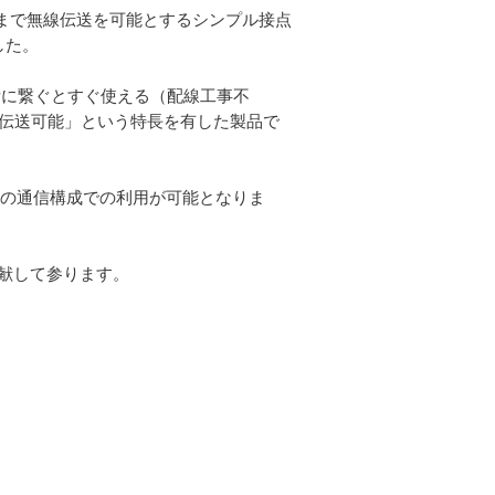
00mまで無線伝送を可能とするシンプル接点
した。
、設備に繋ぐとすぐ使える（配線工事不
無線伝送可能」という特長を有した製品で
信)」の通信構成での利用が可能となりま
献して参ります。