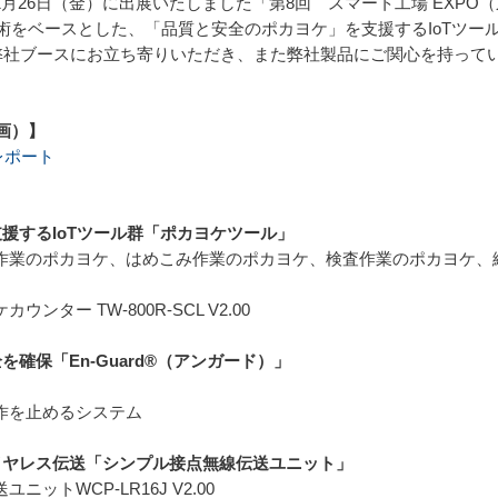
4年1月26日（金）に出展いたしました「第8回 スマート工場 EX
術をベースとした、「品質と安全のポカヨケ」を支援するIoTツー
社ブースにお立ち寄りいただき、また弊社製品にご関心を持って
画）】
レポート
支援するIoTツール群「ポカヨケツール」
布作業のポカヨケ、はめこみ作業のポカヨケ、検査作業のポカヨケ、
ター TW-800R-SCL V2.00
を確保「En-Guard®（アンガード）」
動作を止めるシステム
ワイヤレス伝送「シンプル接点無線伝送ユニット」
ットWCP-LR16J V2.00