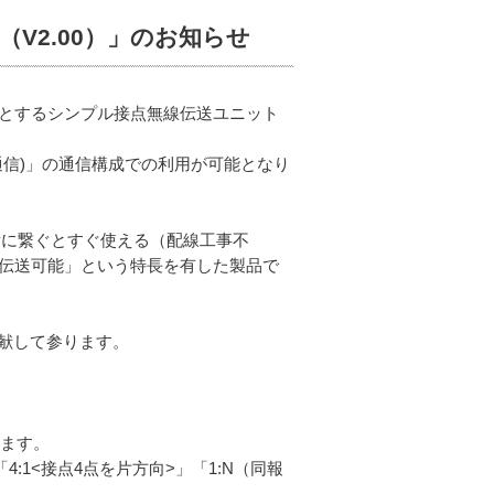
V2.00）」のお知らせ
可能とするシンプル接点無線伝送ユニット
同報通信)」の通信構成での利用が可能となり
、設備に繋ぐとすぐ使える（配線工事不
無線伝送可能」という特長を有した製品で
献して参ります。
ります。
4:1<接点4点を片方向>」「1:N（同報