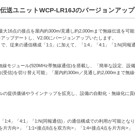
送ユニットWCP-LR16Jのバージョンアップ（
大16点の接点を屋内約300m/見通し約2,000mまで無線伝送を
アをアップデートし、V2.00にバージョンアップいたします。
とで、従来の通信構成「1:1」に加えて、「1:4」「4:1」「1:N(
oRa無線モジュール(920MHz帯無線通信)を搭載し、「簡単な設定
(受信)を切り替え可能」「屋内約300m／見通し約2,000mまで
ルの提供価値やラインナップを拡充し、設備の自動化・無線化に貢
「1:4」「4:1」「1:N(同報通信)」の通信構成での利用が可能とな
を片方向>」「1:1<接点8点を双方向>」「1:4<接点4点を片方向>」「