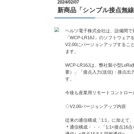
2024/02/07
新商品「シンプル接点無線伝
ヘルツ電子株式会社は、設備間で最
「WCP-LR16J」のソフトウェ
V2.00にバージョンアップするこ
ます。
WCP-LR16Jは、弊社製小型L
要）」「接点入力(送信)・接点出力
す。
今後も産業用リモートコントロー
◇V2.00バージョンアップ内容
従来の通信構成「1:1」に加えて、
＊通信構成・・・「1:1<接点16点
通信）<接点16点を同報通信>」