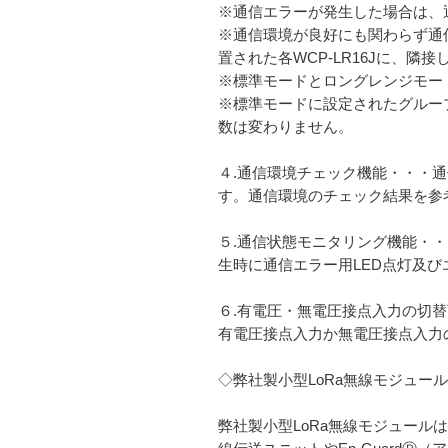
※通信エラーが発生した場合は、
※通信環境が良好にも関わらず通信
置された各WCP-LR16Jに、
※標準モードとロングレンジモー
※標準モードに設定されたグルー
数は変わりません。
４.通信環境チェック機能・・・
す。通信環境のチェック結果を参考
５.通信状態モニタリング機能・・・
生時に通信エラー用LED点灯及
６.有電圧・無電圧接点入力の切替
有電圧接点入力か無電圧接点入力
◇弊社製小型LoRa無線モジュール
弊社製小型LoRa無線モジュー