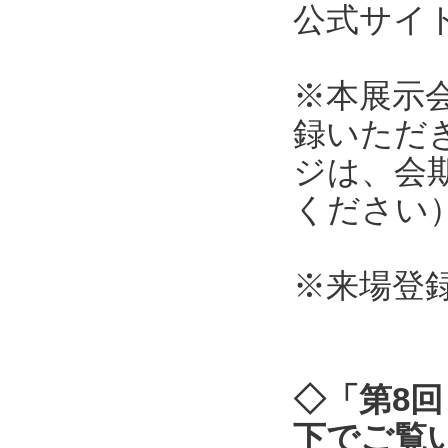
公式サ
※本展示
録いただ
ジは、会
ください
※来場登
◇「第8回
下でご覧