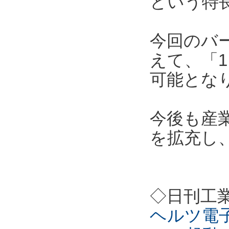
という特
今回のバ
えて、「1
可能とな
今後も産
を拡充し
◇日刊工
ヘルツ電