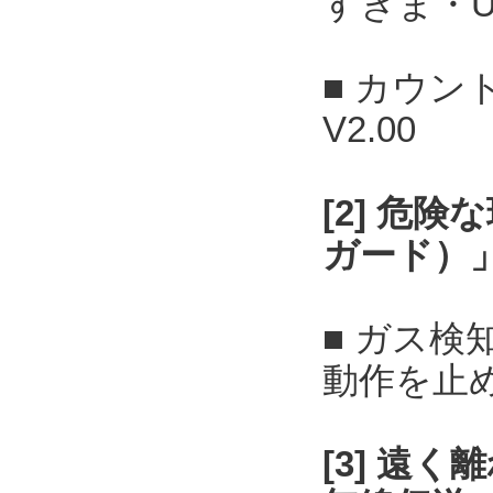
すきま・U
■ カウン
V2.00
[2] 危
ガード）
■ ガス
動作を止
[3] 遠