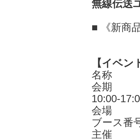
無線伝送
■ 《新商
【イベン
名称 第
会期 20
10:00-17:
会場 東
ブース番号
主催 R