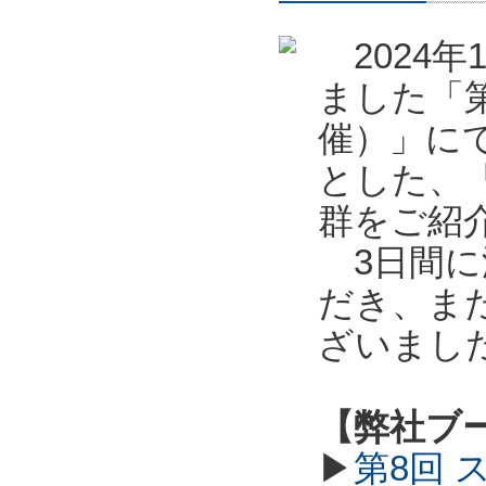
2024年
ました「第
催）」に
とした、
群をご紹
3日間に
だき、ま
ざいまし
【弊社ブ
▶
第8回 