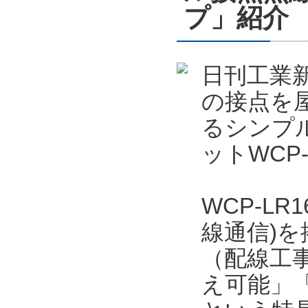
プ」紹介
日刊工業新
の接点を屋
るシンプ
ットWCP
WCP-LR
線通信)
（配線工事
え可能」「