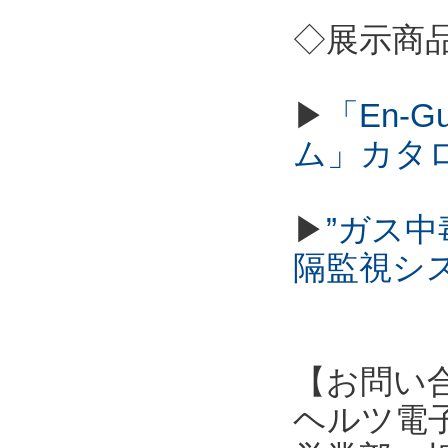
◇展示商
▶
「En-
ム」カタ
▶
”ガス
隔監視シ
【お問い
ヘルツ電子株式会