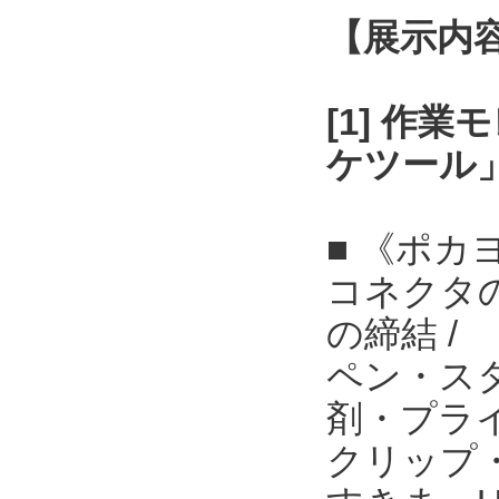
【展示内
[1] 作
ケツール
■ 《ポカ
コネクタ
の締結 /
ペン・ス
剤・プライ
クリップ