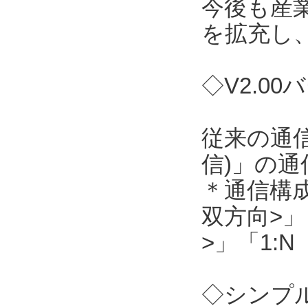
今後も産
を拡充し
◇V2.0
従来の通信
信)」の
＊通信構成
双方向>」
>」「1:
◇シンプル