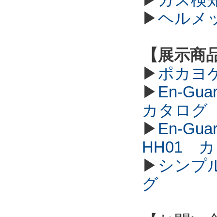
▶
ヘルメ
【展示商
▶
ポカヨ
▶
En-G
カタログ
▶
En-G
HH01 
▶
シンプル
グ