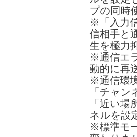
プの同時
※「入力
信相手と
生を極力
※通信エ
動的に再
※通信環
「チャンネ
「近い場所
ネルを設
※標準モ