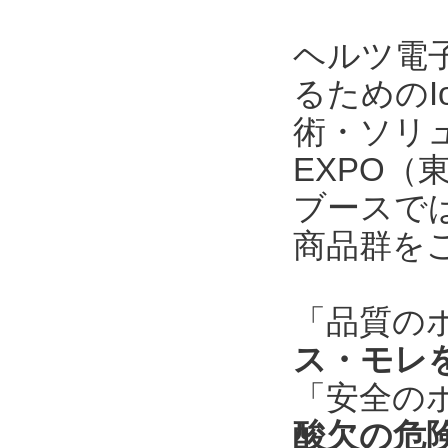
ヘルツ電
るためのI
術・ソリ
EXPO
ブースで
商品群を
「品質の
ス・モレ
「安全の
酸欠の危