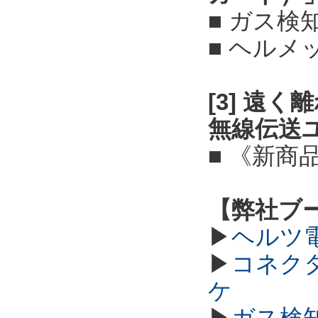
■ ガス検
■ ヘル
[3] 遠
無線伝送
■ 《新商
【弊社ブ
▶
ヘルツ
▶
コネク
ケ
▶
ガス検