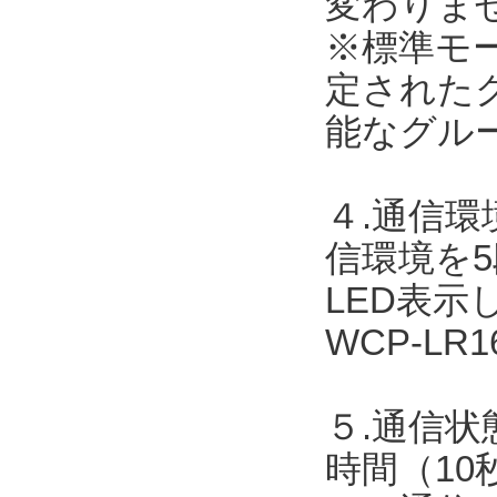
変わりま
※標準モ
定された
能なグル
４.通信
信環境を
LED表
WCP-L
５.通信状
時間（10