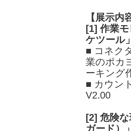
【展示内
[1] 作
ケツール
■ コネ
業のポカ
ーキング
■ カウン
V2.00
[2] 危
ガード）