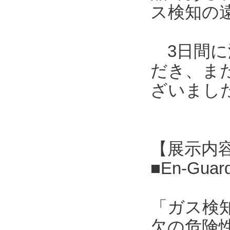
ス検知の
3日間に
だき、ま
ざいまし
【展示内
■En-G
「ガス検
欠の危険