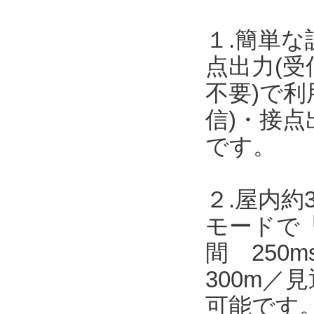
１.簡単な
点出力(受
不要)で
信)・接点
です。
２.屋内約
モードで「
間 250
300m／
可能です