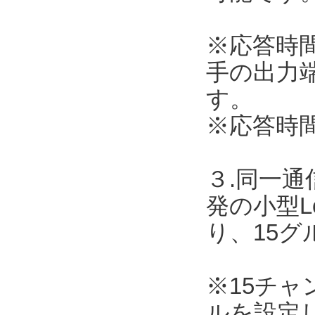
※応答時
手の出力
す。
※応答時
３.同一
発の小型L
り、15
※15チ
ルを設定