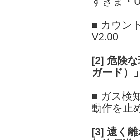
すきま・U
■ カウン
V2.00
[2] 危
ガード）
■ ガス
動作を止
[3] 遠