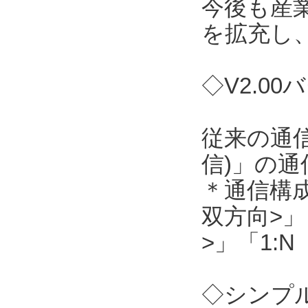
今後も産
を拡充し
◇V2.0
従来の通信
信)」の
＊通信構成
双方向>」
>」「1:
◇シンプル