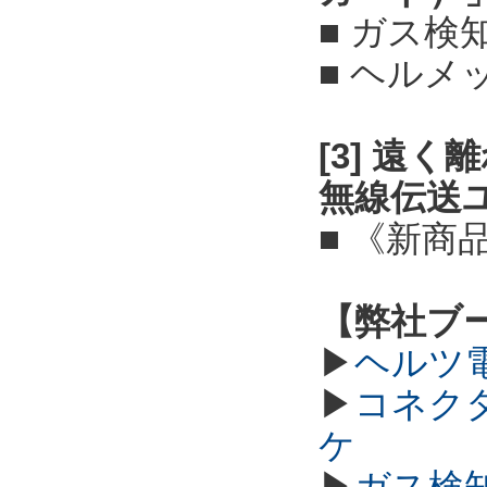
■ ガス検
■ ヘル
[3] 遠
無線伝送
■ 《新商
【弊社ブ
▶
ヘルツ
▶
コネク
ケ
▶
ガス検