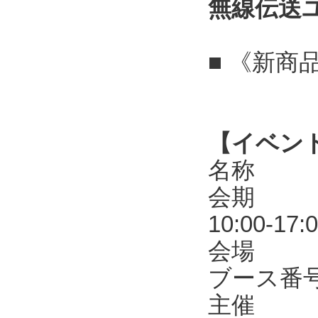
無線伝送
■ 《新商
【イベン
名称 第
会期 20
10:00-17:
会場 東
ブース番号
主催 R