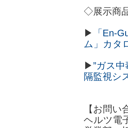
◇展示商
▶
「En-
ム」カタ
▶
”ガス
隔監視シ
【お問い
ヘルツ電子株式会