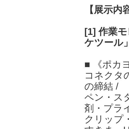
【展示内
[1] 作
ケツール
■ 《ポカ
コネクタ
の締結 /
ペン・ス
剤・プライ
クリップ