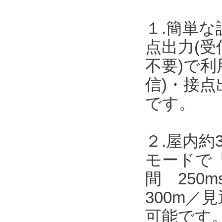
１.簡単な
点出力(受
不要)で
信)・接点
です。
２.屋内約
モードで「
間 250
300m／
可能です