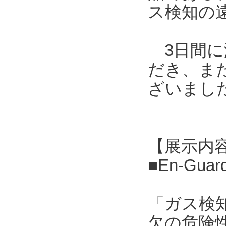
ス検知の
3日間に
だき、ま
ざいまし
【展示内
■En-G
「ガス検
欠の危険