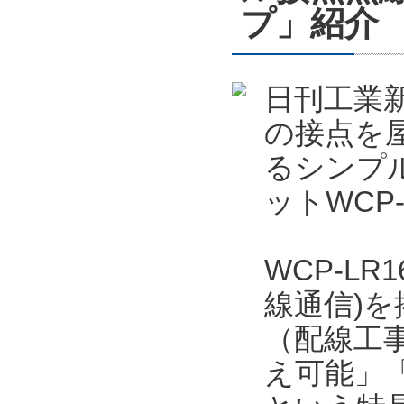
プ」紹介
日刊工業新
の接点を屋
るシンプ
ットWCP
WCP-LR
線通信)
（配線工事
え可能」「