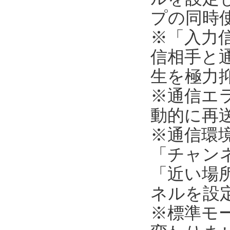
プの同時
※「入力
信相手と
生を極力
※通信エ
動的に再
※通信環
「チャンネ
「近い場所
ネルを設
※標準モ