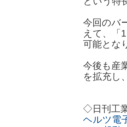
という特
今回のバ
えて、「1
可能とな
今後も産
を拡充し
◇日刊工
ヘルツ電