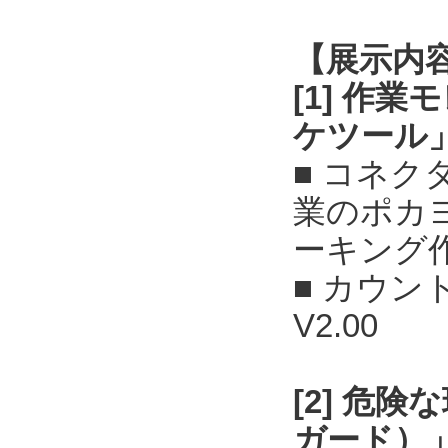
【展示内
[1] 作
ケツール
■ コネ
業のポカ
ーキング
■ カウン
V2.00
[2] 危
ガード）