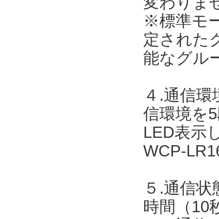
変わりま
※標準モ
定された
能なグル
４.通信
信環境を
LED表
WCP-L
５.通信状
時間（10