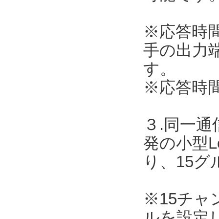
※応答時
手の出力
す。
※応答時
３.同一
発の小型L
り、15
※15チ
ルを設定