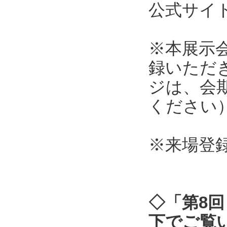
公式サ
※本展示
録いただ
ジは、会
ください
※来場登
◇「第8回
下でご覧