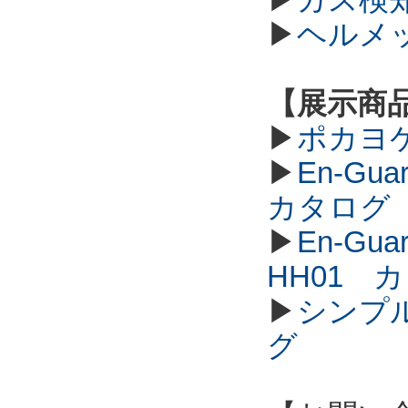
▶
ヘルメ
【展示商
▶
ポカヨ
▶
En-G
カタログ
▶
En-G
HH01 
▶
シンプル
グ