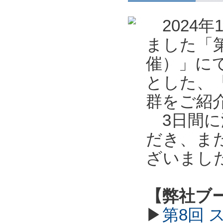
2024年
ました「第
催）」に
とした、
群をご紹
3日間に
だき、ま
ざいまし
【弊社ブ
▶
第8回 