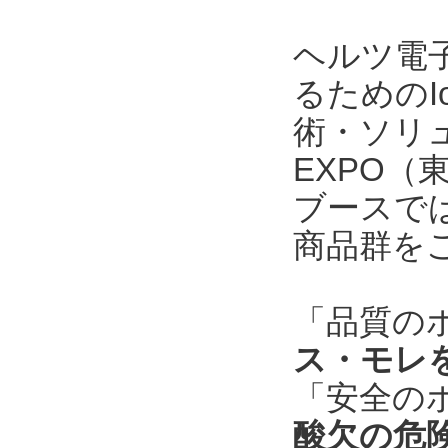
ヘルツ電
るためのI
術・ソリ
EXPO
ブースで
商品群を
「品質の
ス・モレ
「安全の
酸欠の危