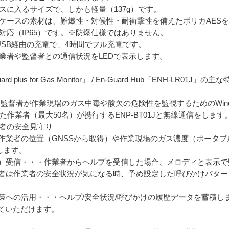
ースに入るサイズで、しかも軽量（137g）です。
・ケースの素材は、難燃性・対候性・耐衝撃性を備えたポリカAES
塵対応（IP65）です。※防爆仕様ではありません。
・USB経由の充電で、4時間でフル充電です。
作業者や監督者との通信状況をLEDで表示します。
us for Gas Monitor」 / En-Guard Hub「ENH-LR01J」の主
s Monitorは、監督者が作業現場のガス中毒や酸欠の危険性を監視するためのW
離れた作業者（最大50名）が携行するENP-BT01Jと無線通信をします
作業者の安全見守り
・作業者の位置（GNSSから取得）や作業現場のガス濃度（ポータ
します。
通知）受信・・・作業者からヘルプを受信した場合、メロディと表示
監督者は作業者の安全状況が気になる時、予め設定した呼びかけパタ
対策への活用・・・ヘルプ/安全状況/呼びかけの履歴データを蓄積し
ていただけます。