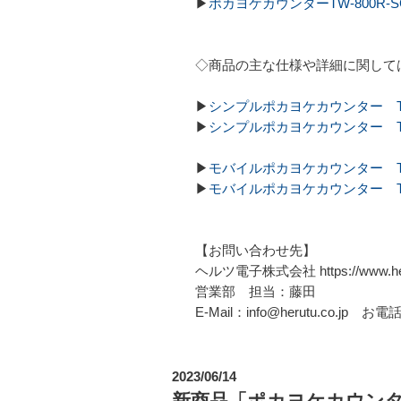
▶
ポカヨケカウンターTW-800R-
◇商品の主な仕様や詳細に関して
▶
シンプルポカヨケカウンター TW
▶
シンプルポカヨケカウンター TW
▶
モバイルポカヨケカウンター TW
▶
モバイルポカヨケカウンター TW
【お問い合わせ先】
ヘルツ電子株式会社 https://www.heru
営業部 担当：藤田
E-Mail：info@herutu.co.jp お電話
2023/06/14
新商品「ポカヨケカウンター（