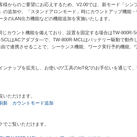
客様からのご要望にお応えするため、V2.00では、新モード「シ
」の追加や、「スタンドアロンモード」時にカウントアップ機能・
ータのLAN出力機能などの機能追加を実施いたします。
R-MCLは同じカウント機能を備えており、設置を固定する場合はTW-800R-
-SCLはACアダプタ―で、TW-800R-MCLはバッテリー駆動で動作
」とLAN経由で連携させることで、シーケンス機能、ワーク実行予約機
ンナップを拡充し、お使いの“工具のIoT化”のお手伝いを通じて
覧いただけます。
刷新 カウントモード追加
クでご覧いただけます。