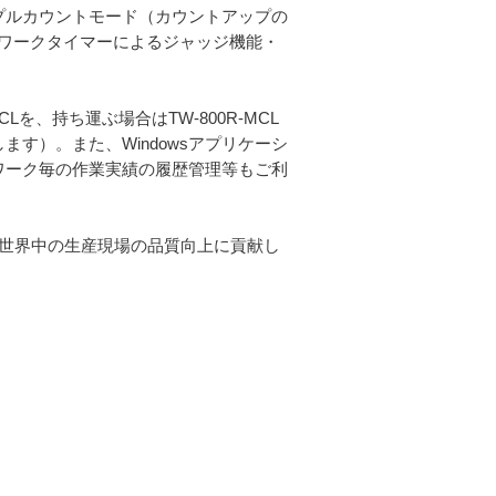
ンプルカウントモード（カウントアップの
ワークタイマーによるジャッジ機能・
SCLを、持ち運ぶ場合はTW-800R-MCL
します）。また、Windowsアプリケーシ
能、ワーク毎の作業実績の履歴管理等もご利
、世界中の生産現場の品質向上に貢献し