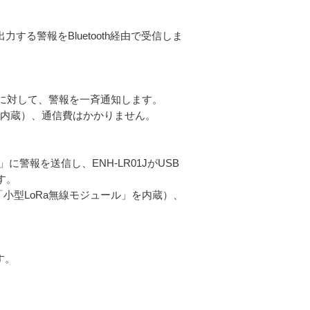
力する警報をBluetooth経由で受信しま
T01Jに対して、警報を一斉通知します。
ル」を内蔵）、通信費はかかりません。
01J」に警報を送信し、ENH-LR01JがUSB
ます。
社開発「小型LoRa無線モジュール」を内蔵）、
ます。