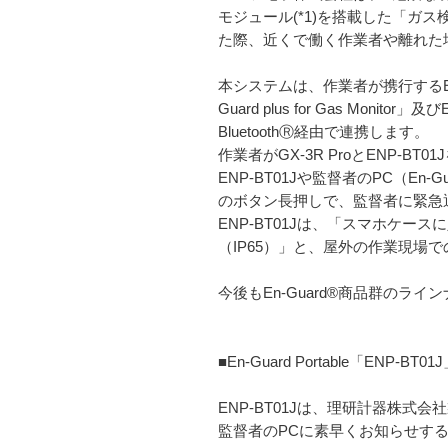
モジュール(*1)を搭載した「
た際、近くで働く作業者や離れた
本システムは、作業者が携行するEn-
Guard plus for Gas Mon
BluetoothⓇ経由で連携します。
作業者がGX-3R ProとENP-
ENP-BT01Jや監督者のPC（En-G
のボタン長押しで、監督者に緊急
ENP-BT01Jは、「スマホケ
（IP65）」と、屋外の作業現場
今後もEn-Guard®商品群の
■En-Guard Portable「ENP-B
ENP-BT01Jは、理研計器株式
監督者のPCに素早くお知らせす