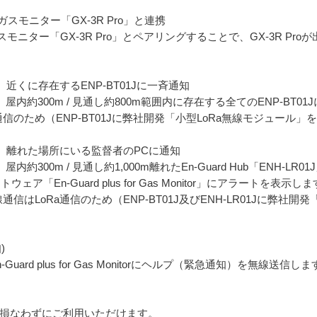
スモニター「GX-3R Pro」と連携
ター「GX-3R Pro」とペアリングすることで、GX-3R Proが出
報を、近くに存在するENP-BT01Jに一斉通知
際、屋内約300m / 見通し約800m範囲内に存在する全てのENP-B
Ra通信のため（ENP-BT01Jに弊社開発「小型LoRa無線モジュー
警報を、離れた場所にいる監督者のPCに通知
内約300m / 見通し約1,000m離れたEn-Guard Hub「ENH-LR
「En-Guard plus for Gas Monitor」にアラートを表示し
間の無線通信はLoRa通信のため（ENP-BT01J及びENH-LR01Jに弊
)
Guard plus for Gas Monitorにヘルプ（緊急通知）を無線送信し
性を損なわずにご利用いただけます。