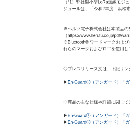
（*1）弊社製小型LoRa無線モ
ジュールは、「令和2年度 浜松
※ヘルツ電子株式会社は本製品の
（https://www.herutu.co.jp/pd
※Bluetooth® ワードマークお
れらのマークおよびロゴを使用し
◇プレスリリース文は、下記リン
▶
En-GuardⓇ（アンガード
◇商品の主な仕様や詳細に関して
▶
En-GuardⓇ（アンガード
▶
En-GuardⓇ（アンガード