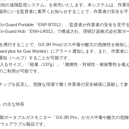
ガス検知の遠隔監視システム」を発売いたします。本システムは、作
場所にいる監督者に素早くお知らせすることで、作業者の安全を守
Guard Portable「ENP-BT01J」、監督者が作業者の安全を
itor」及びEn-Guard Hub「ENH-LR01J」で構成され、理研計器株式会
BT01Jを携行することで、GX-3R Proがガス中毒や酸欠の危険性を
uard plus for Gas Monitor）にアラート通知します。また、作
通知（ヘルプ）することが可能です。
ースに入るサイズ」「軽量（137g）」「難燃性・対候性・耐衝撃性を
でのご利用が可能です。
ラインナップを拡充し、危険な現場で働く作業者の安全確保に貢献して
T01J」の主な特長
会社製ポータブルガスモニター「GX-3R Pro」がガス中毒や酸欠
るウェアラブル製品です。