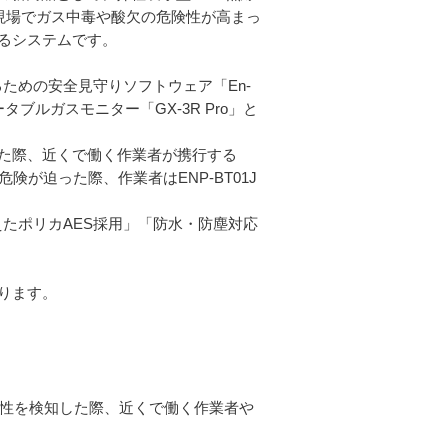
業現場でガス中毒や酸欠の危険性が高まっ
るシステムです。
見守るための安全見守りソフトウェア「En-
社製ポータブルガスモニター「GX-3R Pro」と
検知した際、近くで働く作業者が携行する
業者に危険が迫った際、作業者はENP-BT01J
備えたポリカAES採用」「防水・防塵対応
参ります。
の危険性を検知した際、近くで働く作業者や