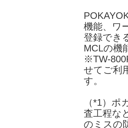
POKAY
機能、ワ
登録できるワ
MCLの
※TW-800
せてご利
す。
（*1）
査工程な
のミスの