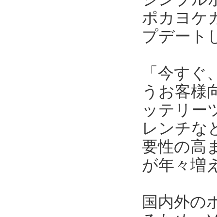
ポカヨケカ
プデートし
「今すぐ
うお客様向
ッテリー
レンチな
要性の高
が年々増
国内外の