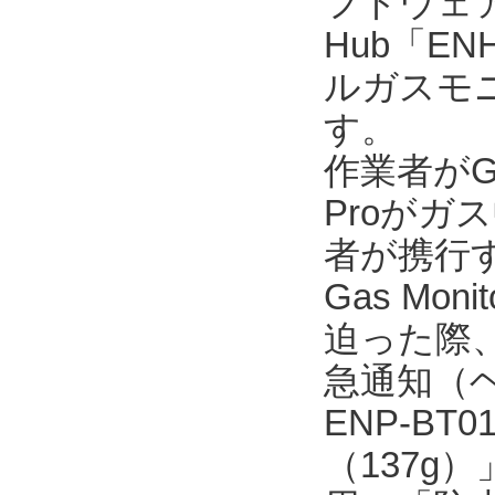
フトウェア「En
Hub「E
ルガスモニタ
す。
作業者がGX
Proが
者が携行するE
Gas M
迫った際、
急通知（
ENP-B
（137g