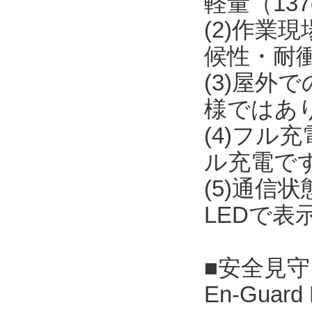
軽量（13
(2)作
候性・耐
(3)屋外
様ではあ
(4)フル
ル充電で
(5)通
LEDで表
■安全見守りソ
En-Guar