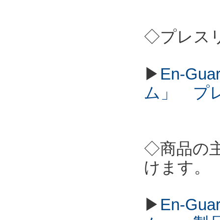
◇プレス
▶
En-G
ム」 プ
◇商品の
けます。
▶
En-G