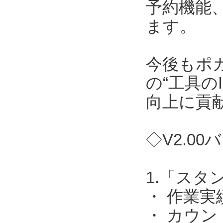
予約機能
ます。
今後もポ
の“工具の
向上に貢
◇V2.0
1.「ス
・ 作業実
・ カウ