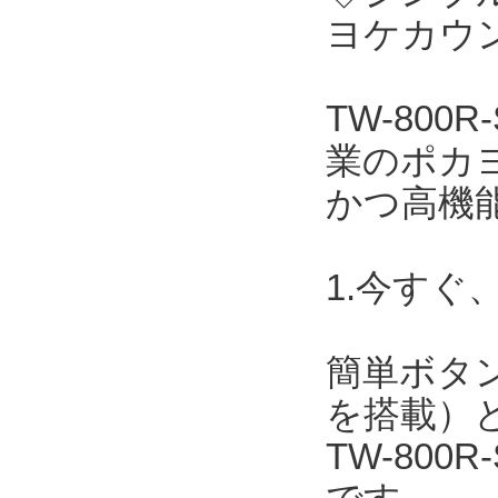
ヨケカウン
TW-800
業のポカ
かつ高機
1.今すぐ
簡単ボタ
を搭載）
TW-800