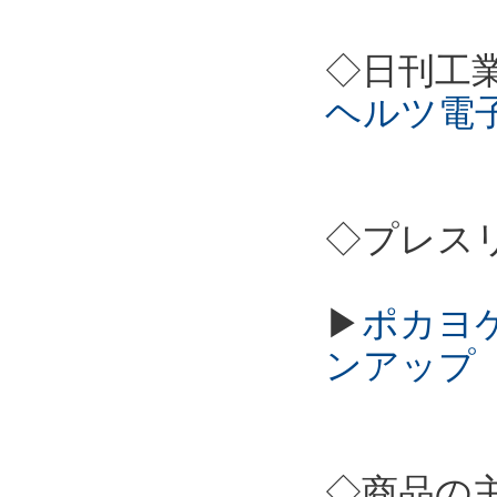
◇日刊工
ヘルツ電
◇プレス
▶
ポカヨケカ
ンアップ
◇商品の