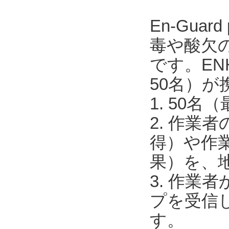
En-Guar
毒や酸欠の
です。EN
50名）が
1. 50
2. 作業
得）や作
果）を、
3. 作
プを受信
す。