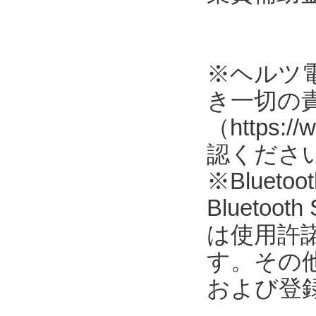
※ヘルツ
き一切の
（https://
認くださ
※Blue
Blueto
は使用許
す。その
および登