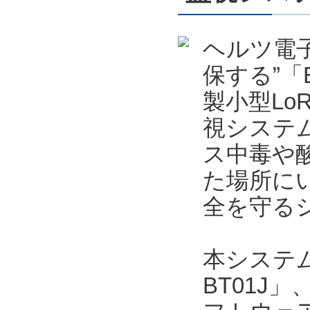
ヘルツ電
保する”「
製小型Lo
視システ
ス中毒や
た場所に
全を守る
本システムは
BT01J