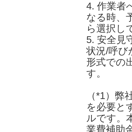
4. 作
なる時、
ら選択し
5. 安全
状況/呼
形式での
す。
（*1）弊
を必要と
ルです。
業費補助