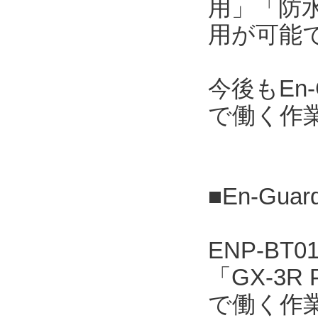
用」「防水
用が可能
今後もEn
で働く作
■En-Gua
ENP-B
「GX-3
で働く作