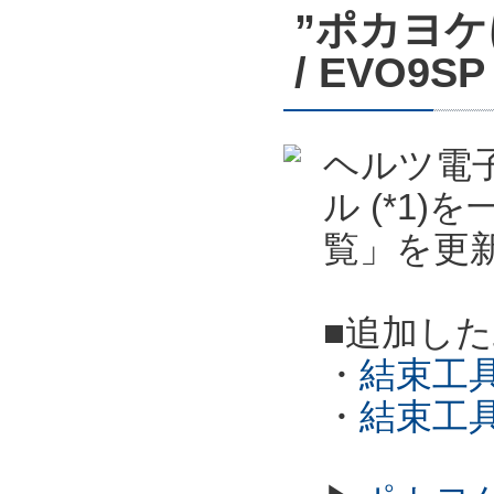
”ポカヨケ
/ EVO
ヘルツ電子
ル (*1
覧」を更
■追加し
・
結束工具
・
結束工