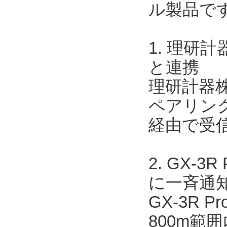
ル製品で
1. 理研
と連携
理研計器株
ペアリングす
経由で受
2. GX-
に一斉通
GX-3R 
800m範