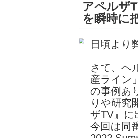
アペルザ
を瞬時に把
日頃より
さて、ヘ
産ライン
の事例あ
りや研究
ザTV』
今回は同番
2022 