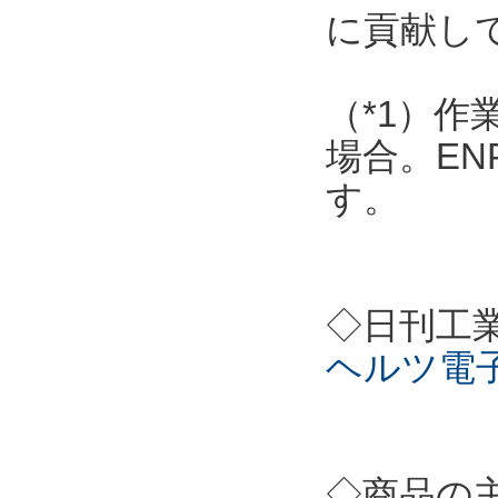
に貢献し
（*1）作
場合。EN
す。
◇日刊工
ヘルツ電
◇商品の