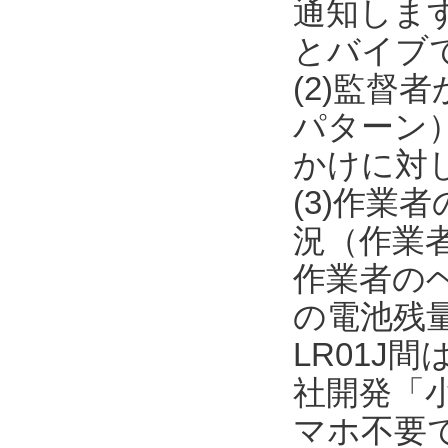
通知しま
とバイブ
(2)監督
パターン
かけに対
(3)作
況（作業者
作業者のヘル
の電池残量
LR01J間
社開発「
マホ不要