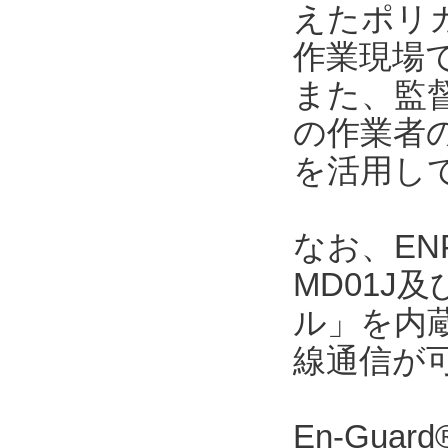
えたポリカ
作業現場
また、監督者
の作業者
を活用し
なお、ENP
MD01J
ル」を内
線通信が
En-Gu