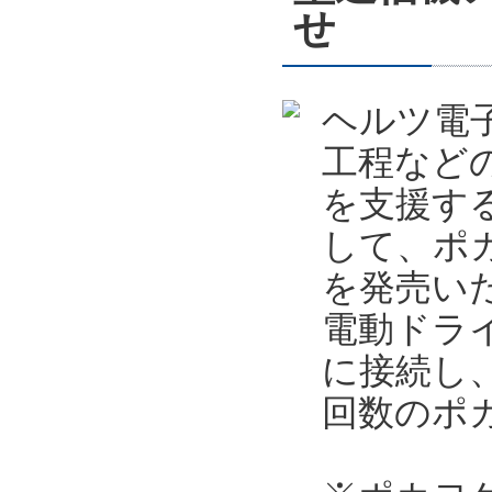
せ
ヘルツ電
工程など
を支援す
して、ポカ
を発売い
電動ドライ
に接続し
回数のポ