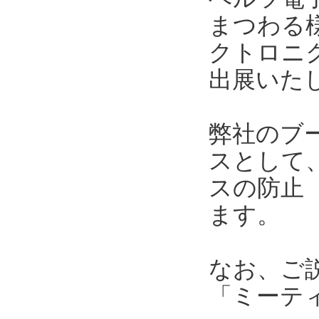
まつわる
クトロニク
出展いた
弊社のブ
スとして
スの防止
ます。
なお、ご
「ミーテ