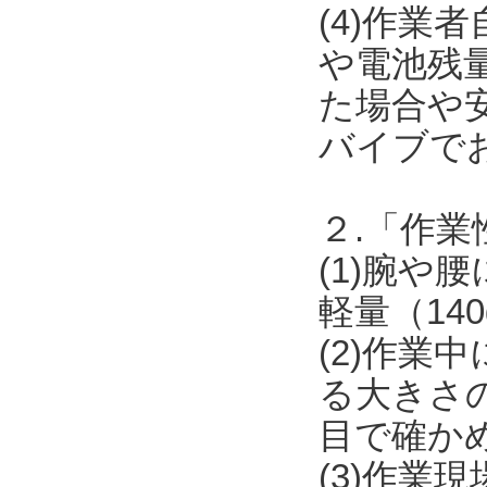
(4)作業
や電池残
た場合や安
バイブで
２.「作業
(1)腕
軽量（14
(2)作
る大きさ
目で確か
(3)作