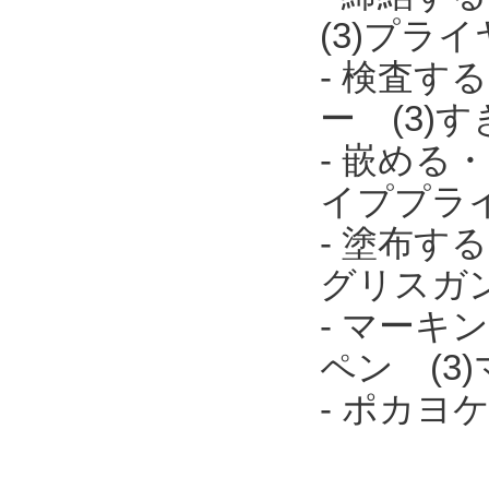
(3)プラ
- 検査す
ー (3)
- 嵌める
イププラ
- 塗布す
グリスガ
- マーキ
ペン (3
- ポカ