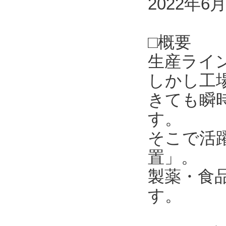
2022年6
□概要
生産ライ
しかし工
きても瞬
す。
そこで活
置」。
製薬・食
す。