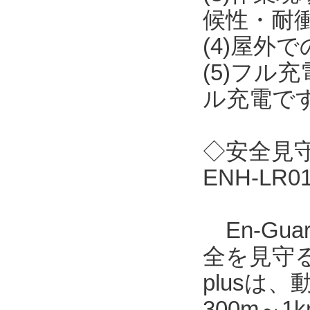
候性・耐
(4)屋外
(5)フル
ル充電で
◇安全見守り
ENH-LR
En-Gu
全を見守る
plusは
300m～