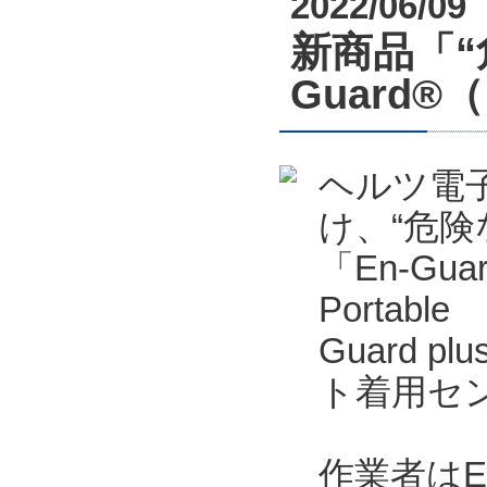
2022/06/09
新商品「“
Guard
ヘルツ電
け、“危
「En-Gu
Portab
Guard p
ト着用セン
作業者はE