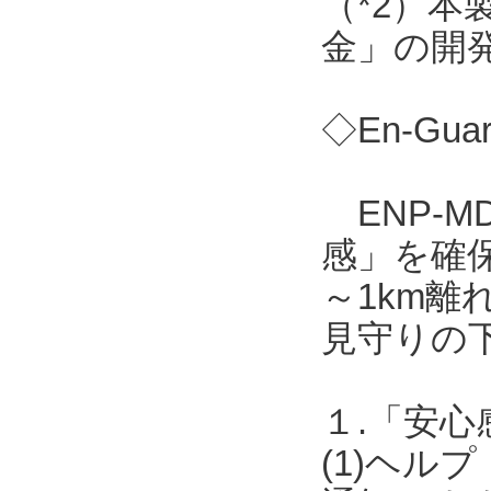
（*2）
金」の開
◇En-Gua
ENP-M
感」を確保
～1km離
見守りの
１.「安心
(1)ヘ