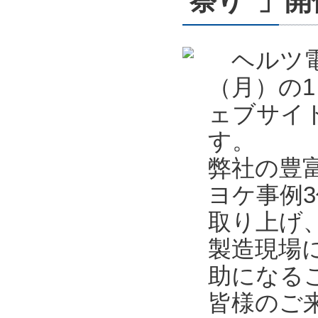
祭り”」開催
ヘルツ電子
（月）の1
ェブサイ
す。
弊社の豊
ヨケ事例
取り上げ
製造現場
助になる
皆様のご