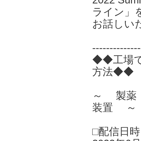
ライン」
お話しい
------------
◆◆工場
方法◆◆
～ 製薬
装置 ～
□配信日時