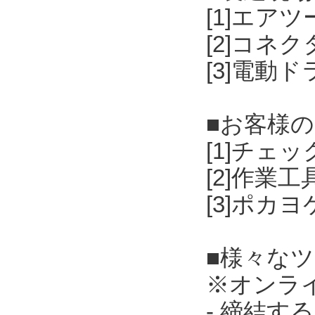
[1]エア
[2]コネ
[3]電動
■お客様
[1]チェ
[2]作業
[3]ポカ
■様々な
※オンラ
- 締結す