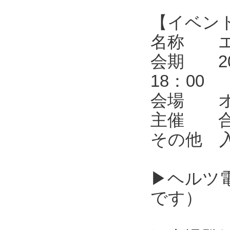
【イベン
名称 エレ
会期 202
18：00
会場 オ
主催 合同
その他 
▶ヘルツ
です）