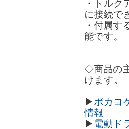
・トルクア
に接続で
・付属す
能です。
◇商品の
けます。
▶
ポカヨケ
情報
▶
電動ド