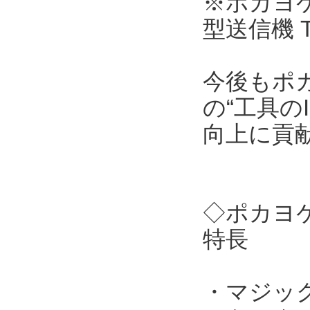
※ポカヨケ
型送信機 
今後もポ
の“工具の
向上に貢
◇ポカヨケ
特長
・マジッ