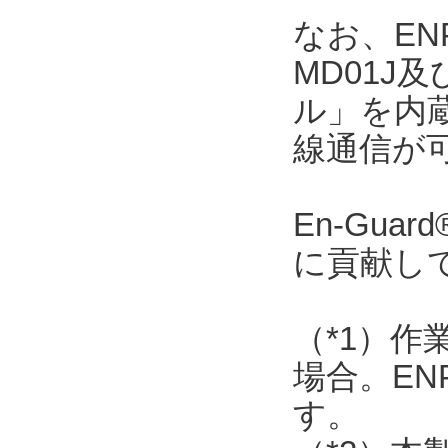
なお、ENP
MD01J
ル」を内
線通信が
En-Gu
に貢献し
（*1）作
場合。EN
す。