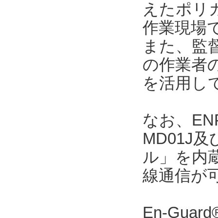
えたポリカ
作業現場
また、監督者
の作業者
を活用し
なお、ENP
MD01J
ル」を内
線通信が
En-Gu