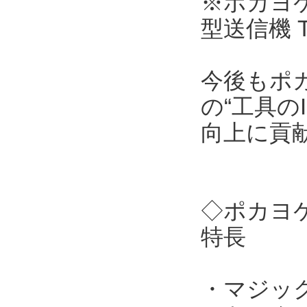
※ポカヨケ
型送信機 
今後もポ
の“工具の
向上に貢
◇ポカヨケ
特長
・マジッ