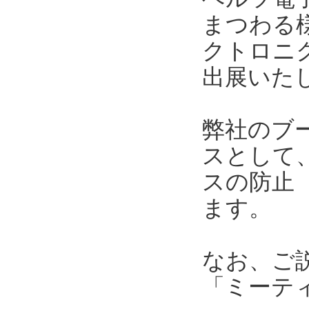
まつわる
クトロニク
出展いた
弊社のブ
スとして
スの防止
ます。
なお、ご
「ミーテ