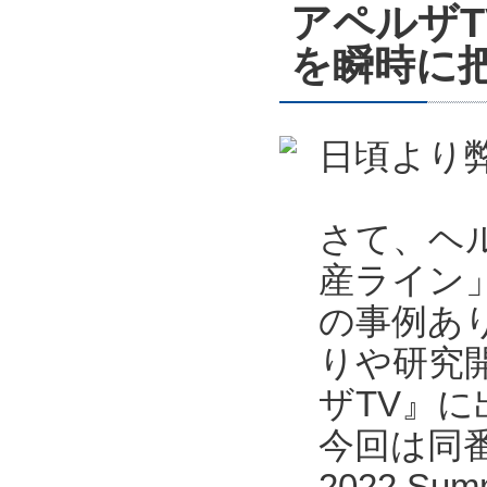
アペルザ
を瞬時に把
日頃より
さて、ヘ
産ライン
の事例あ
りや研究
ザTV』
今回は同番
2022 