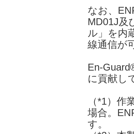
なお、ENP
MD01J
ル」を内
線通信が
En-Gu
に貢献し
（*1）作
場合。EN
す。