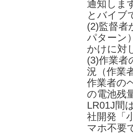
通知しま
とバイブ
(2)監督
パターン
かけに対
(3)作
況（作業者
作業者のヘル
の電池残量
LR01J間
社開発「
マホ不要