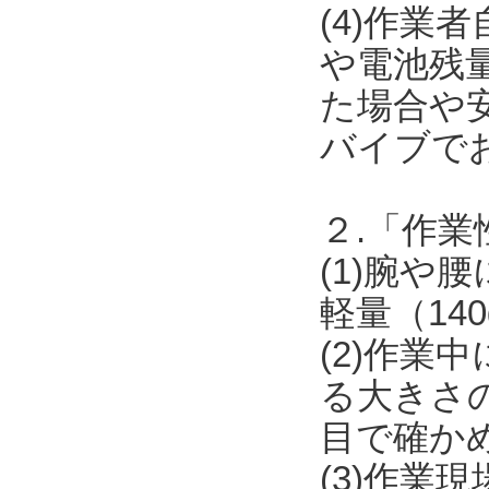
(4)作業
や電池残
た場合や安
バイブで
２.「作業
(1)腕
軽量（14
(2)作
る大きさ
目で確か
(3)作