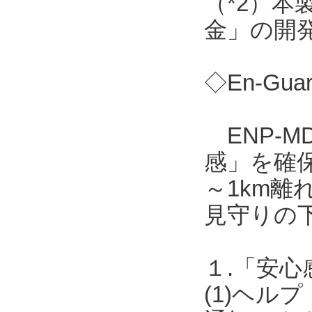
（*2）
金」の開
◇En-Gua
ENP-M
感」を確保
～1km離
見守りの
１.「安心
(1)ヘ