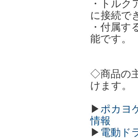
・トルクア
に接続で
・付属す
能です。
◇商品の
けます。
▶
ポカヨケ
情報
▶
電動ド