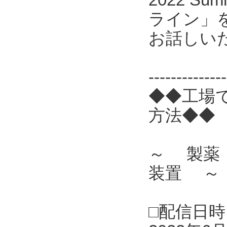
ライン」
お話しい
------------
◆◆工場
方法◆◆
～ 製薬
装置 ～
□配信日時