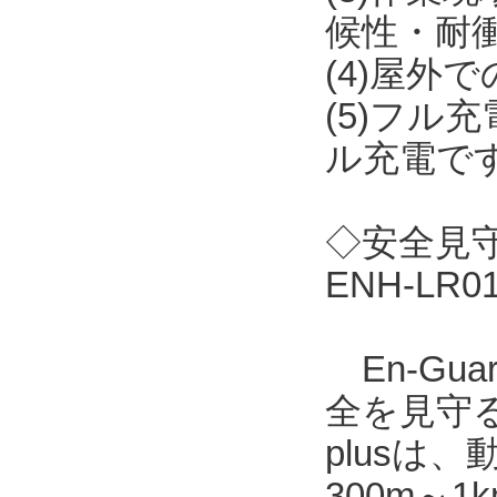
候性・耐
(4)屋外
(5)フル
ル充電で
◇安全見守り
ENH-LR
En-Gu
全を見守る
plusは
300m～