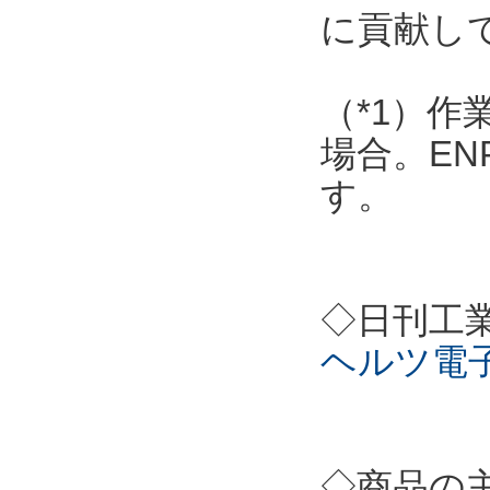
に貢献し
（*1）作
場合。EN
す。
◇日刊工
ヘルツ電
◇商品の