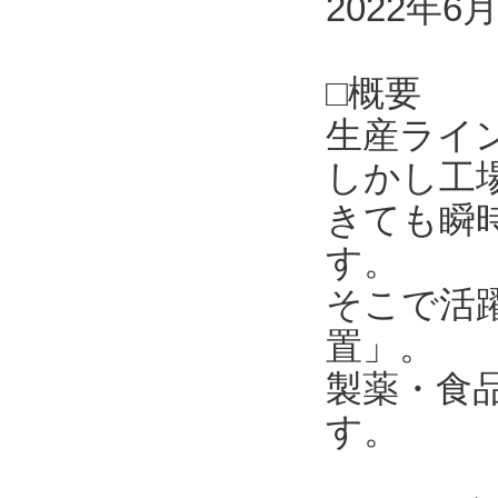
2022年6
□概要
生産ライ
しかし工
きても瞬
す。
そこで活
置」。
製薬・食
す。