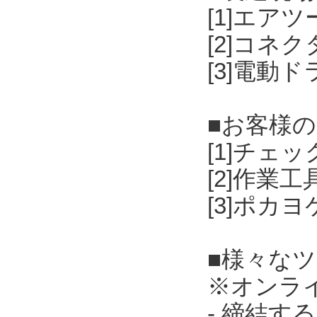
[1]エア
[2]コネ
[3]電動
■お客様
[1]チェ
[2]作業
[3]ポカ
■様々な
※オンラ
- 締結す