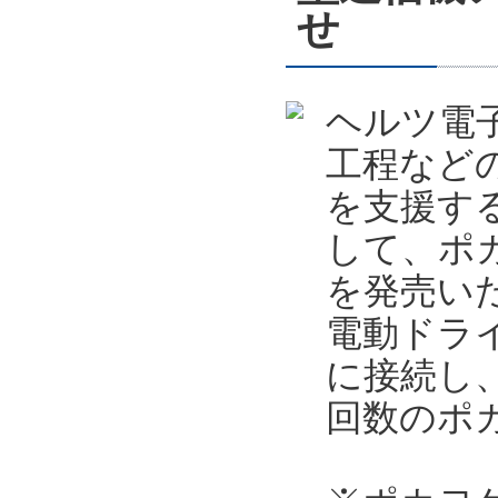
せ
ヘルツ電
工程など
を支援す
して、ポカ
を発売い
電動ドライ
に接続し
回数のポ