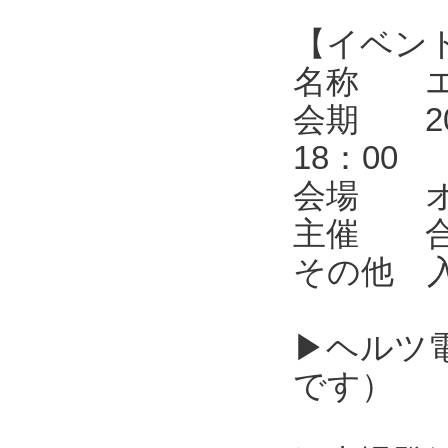
【イベン
名称 エレ
会期 202
18：00
会場 オ
主催 合同
その他 
▶ヘルツ
です）