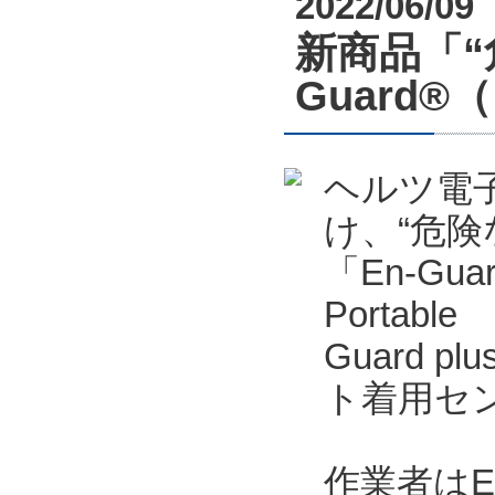
2022/06/09
新商品「“
Guard
ヘルツ電
け、“危
「En-Gu
Portab
Guard p
ト着用セン
作業者はE