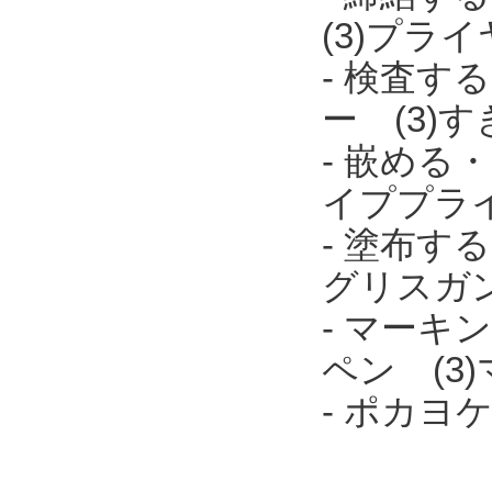
(3)プラ
- 検査す
ー (3)
- 嵌める
イププラ
- 塗布す
グリスガ
- マーキ
ペン (3
- ポカ