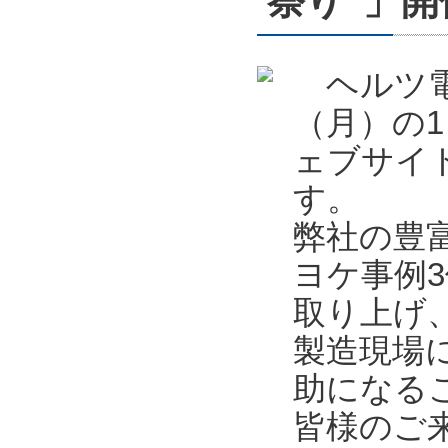
祭り”」開催
ヘルツ電子
（月）の1
ェブサイ
す。
弊社の豊
ヨケ事例
取り上げ
製造現場
助になる
皆様のご