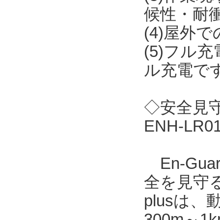
候性・耐
(4)屋外
(5)フル
ル充電で
◇安全見守り
ENH-LR
En-Gu
全を見守る
plusは
300m～