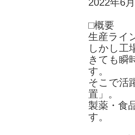
2022年6
□概要
生産ライ
しかし工
きても瞬
す。
そこで活
置」。
製薬・食
す。