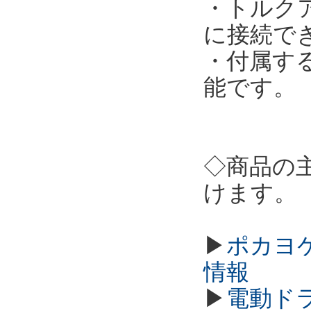
・トルクア
に接続で
・付属す
能です。
◇商品の
けます。
▶
ポカヨケ
情報
▶
電動ド