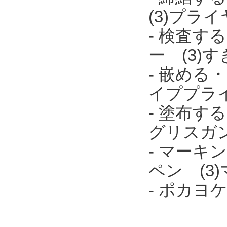
(3)プラ
- 検査す
ー (3)
- 嵌める
イププラ
- 塗布す
グリスガ
- マーキ
ペン (3
- ポカ