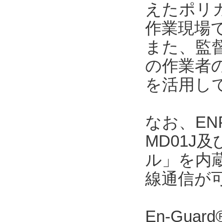
えたポリカ
作業現場
また、監督者
の作業者
を活用し
なお、ENP
MD01J
ル」を内
線通信が
En-Gu