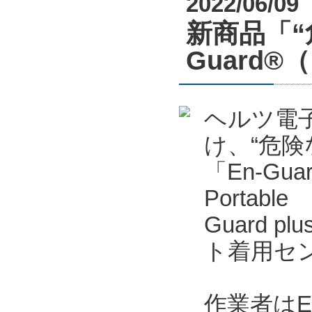
2022/06/09
新商品「“
Guard
ヘルツ電
け、“危
「En-Gu
Portab
Guard p
ト着用セン
作業者はE