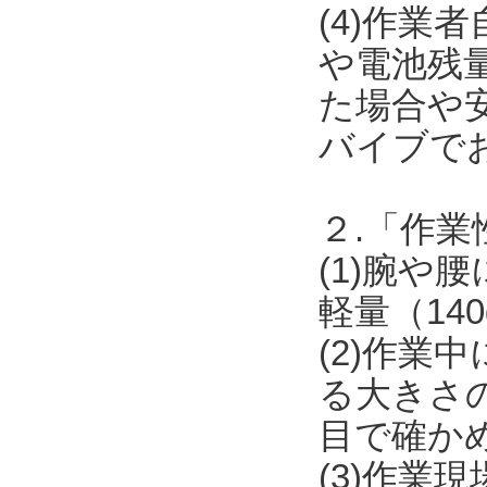
(4)作業
や電池残
た場合や安
バイブで
２.「作業
(1)腕
軽量（14
(2)作
る大きさ
目で確か
(3)作