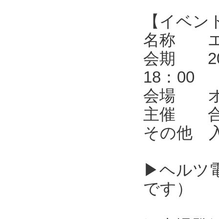
【イベン
名称 エレ
会期 202
18：00
会場 オ
主催 合同
その他 
▶ヘルツ
です）