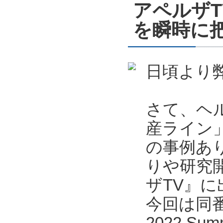
アペルザ
を瞬時に把
日頃より
さて、ヘ
産ライン
の事例あ
りや研究
ザTV』
今回は同番
2022 