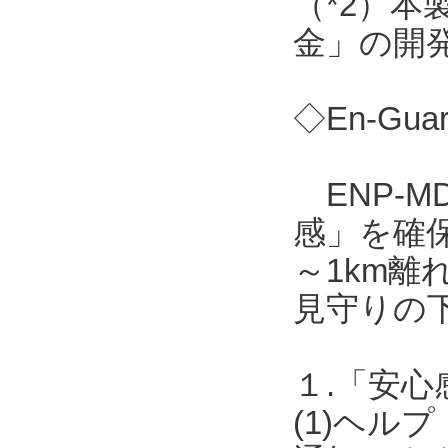
（*2）
金」の開
◇En-Gua
ENP-M
感」を確保
～1km離
見守りの
１.「安心
(1)ヘ