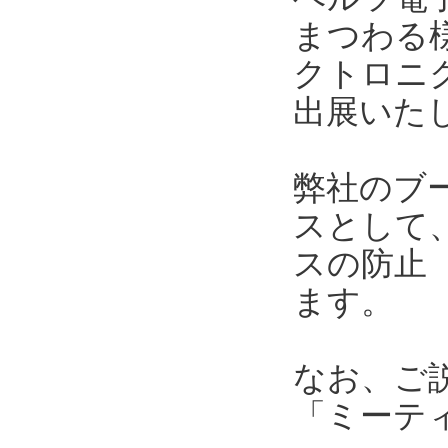
まつわる
クトロニク
出展いた
弊社のブ
スとして
スの防止
ます。
なお、ご
「ミーテ