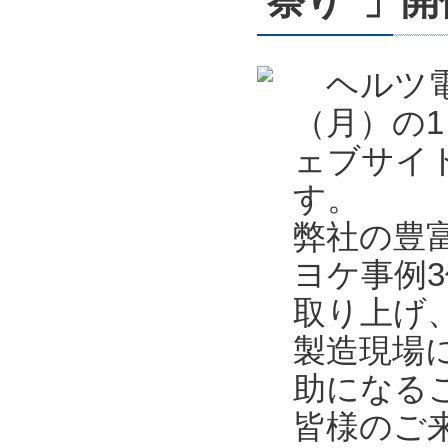
祭り”」開催
ヘルツ電子
（月）の1
ェブサイ
す。
弊社の豊
ヨケ事例
取り上げ
製造現場
助になる
皆様のご