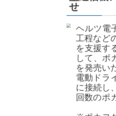
せ
ヘルツ電
工程など
を支援す
して、ポカ
を発売い
電動ドライ
に接続し
回数のポ