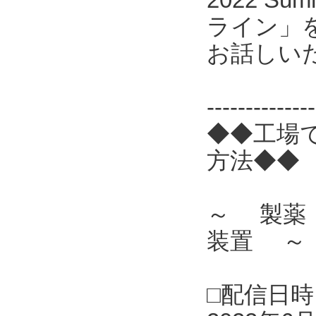
ライン」
お話しい
------------
◆◆工場
方法◆◆
～ 製薬
装置 ～
□配信日時