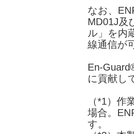
なお、ENP
MD01J
ル」を内
線通信が
En-Gu
に貢献し
（*1）作
場合。EN
す。