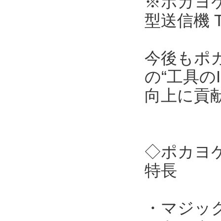
※ポカヨケ
型送信機 
今後もポ
の“工具の
向上に貢
◇ポカヨケ
特長
・マジッ