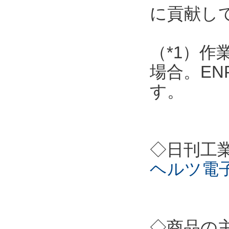
に貢献し
（*1）作
場合。EN
す。
◇日刊工
ヘルツ電
◇商品の