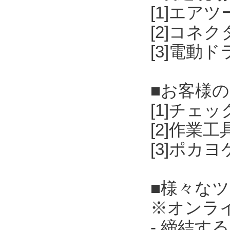
[1]エア
[2]コネ
[3]電動
■お客様
[1]チェ
[2]作業
[3]ポカ
■様々な
※オンラ
- 締結す