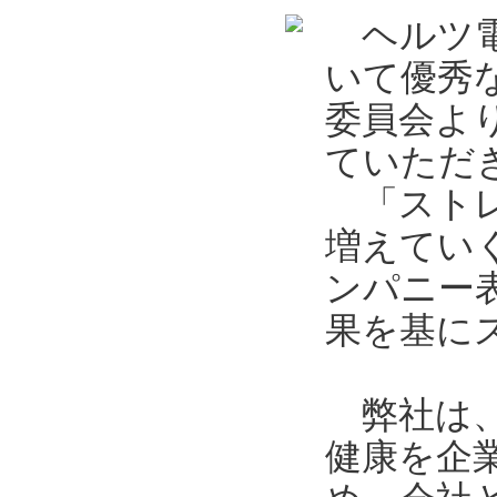
ヘルツ電
いて優秀
委員会よ
ていただ
「ストレ
増えてい
ンパニー
果を基に
弊社は、
健康を企