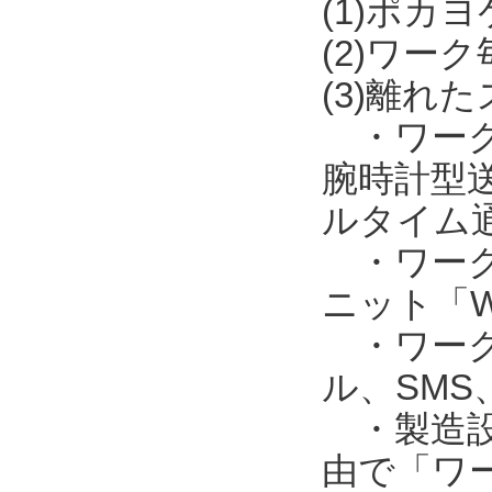
(1)ポカ
(2)ワー
(3)離れ
・ワークの
腕時計型送
ルタイム
・ワークの
ニット「W
・ワークの
ル、SM
・製造設備
由で「ワー