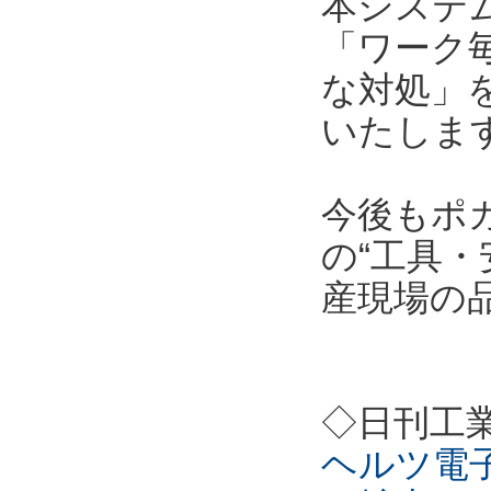
本システ
「ワーク
な対処」
いたしま
今後もポ
の“工具・
産現場の
◇日刊工
ヘルツ電