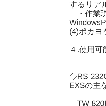
するリア
・作業現場に
Windo
(4)ポカ
４.使用
◇RS-2
EXSの主
TW-82