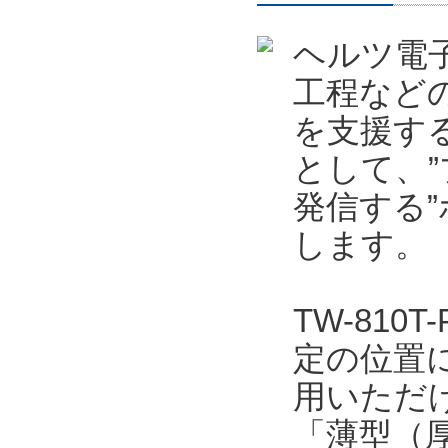
ヘルツ電
工程など
を支援する
として、
発信する”
します。
TW-81
定の位置
用いただ
「薄型（厚