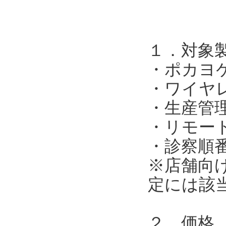
１．対象
・ポカヨ
・ワイヤ
・生産管
・リモー
・診察順
※店舗向
定には該
２．価格