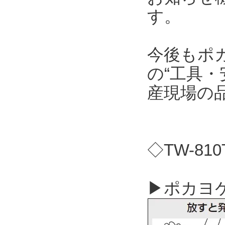
す。
今後もポ
の“工具・
産現場の
◇TW-81
▶ポカヨケ