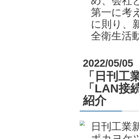
め、会社
第一に考
に則り、新
全衛生活
2022/05/05
「日刊工業
「LAN接
紹介
日刊工業新
ポカヨケツ