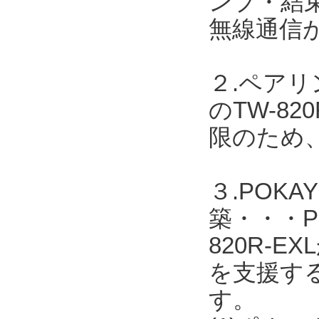
ンプ・結
無線通信
２.ペア
のTW-8
限のため
３.POK
築・・・PO
820R-
を支援す
す。