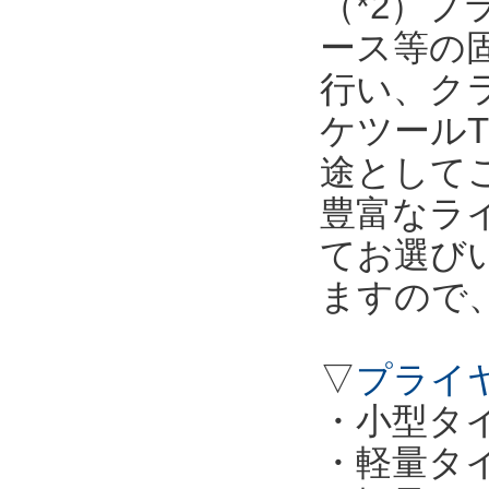
（*2）
ース等の
行い、ク
ケツールT
途として
豊富なラ
てお選び
ますので
▽
プライ
・小型タイプ
・軽量タイプ