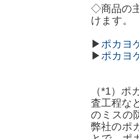
◇商品の
けます。
▶
ポカヨケ
▶
ポカヨ
（*1）
査工程な
のミスの
弊社のポ
とで、ポ