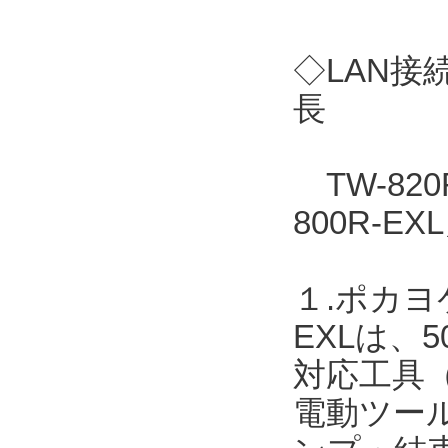
◇LAN接
長
TW-82
800R-
１.ポカヨ
EXLは、
対応工具
電動ツー