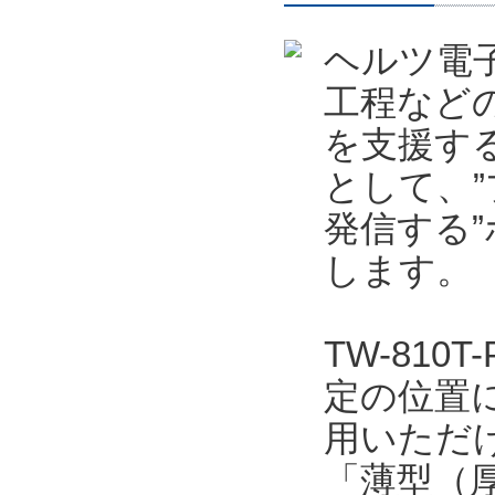
ヘルツ電
工程など
を支援する
として、
発信する”
します。
TW-81
定の位置
用いただ
「薄型（厚