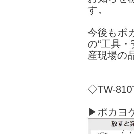
す。
今後もポ
の“工具・
産現場の
◇TW-81
▶ポカヨケ