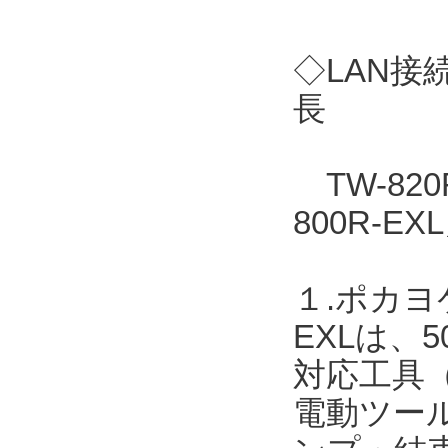
◇LAN接
長
TW-82
800R-
１.ポカヨ
EXLは、
対応工具
電動ツー