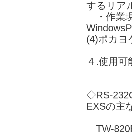
するリア
・作業現場に
Windo
(4)ポカ
４.使用
◇RS-2
EXSの主
TW-82