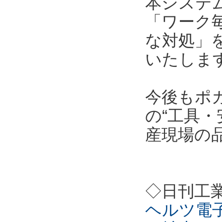
本システ
「ワーク
な対処」
いたしま
今後もポ
の“工具・
産現場の
◇日刊工
ヘルツ電