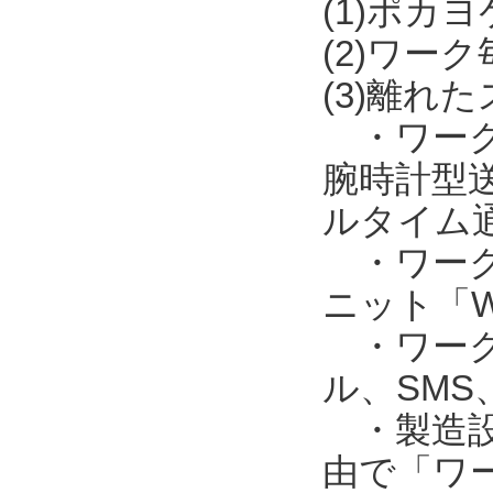
(1)ポカ
(2)ワー
(3)離れ
・ワークの
腕時計型送
ルタイム
・ワークの
ニット「W
・ワークの
ル、SM
・製造設備
由で「ワー