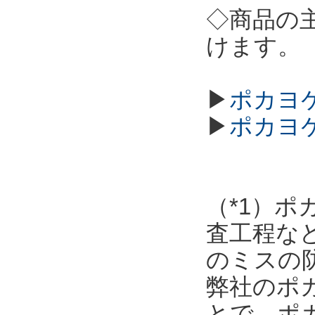
◇商品の
けます。
▶
ポカヨケ
▶
ポカヨ
（*1）
査工程な
のミスの
弊社のポ
とで、ポ