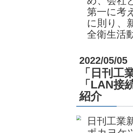
め、会社
第一に考
に則り、新
全衛生活
2022/05/05
「日刊工業
「LAN接
紹介
日刊工業新
ポカヨケツ