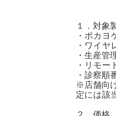
１．対象
・ポカヨ
・ワイヤ
・生産管
・リモー
・診察順
※店舗向
定には該
２．価格