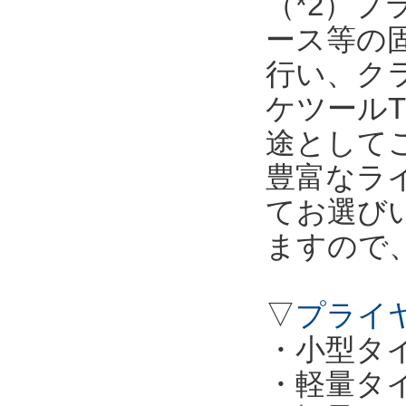
（*2）
ース等の
行い、ク
ケツールT
途として
豊富なラ
てお選び
ますので
▽
プライ
・小型タイプ
・軽量タイプ