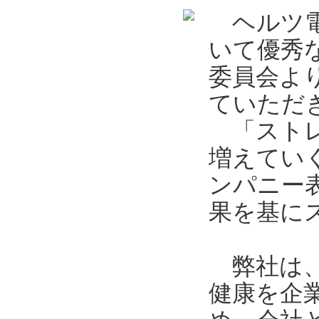
ヘルツ電
いて優秀
委員会よ
ていただ
「ストレ
増えてい
ンパニー
果を基に
弊社は、
健康を企