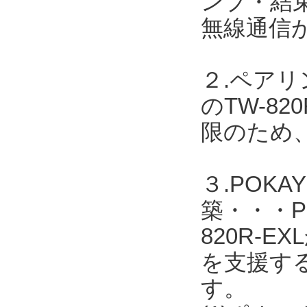
ンプ・結
無線通信
２.ペア
のTW-8
限のため
３.POK
築・・・PO
820R-
を支援す
す。