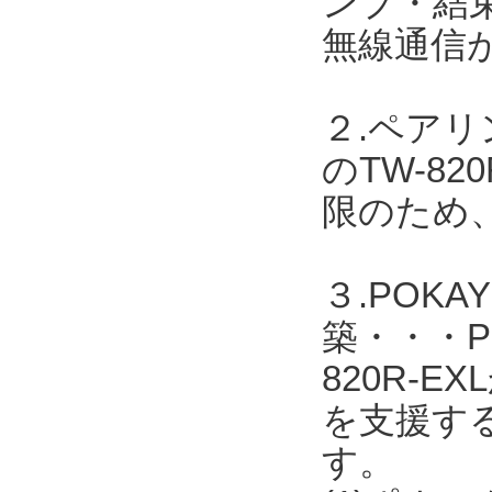
ンプ・結
無線通信
２.ペア
のTW-8
限のため
３.POK
築・・・PO
820R-
を支援す
す。