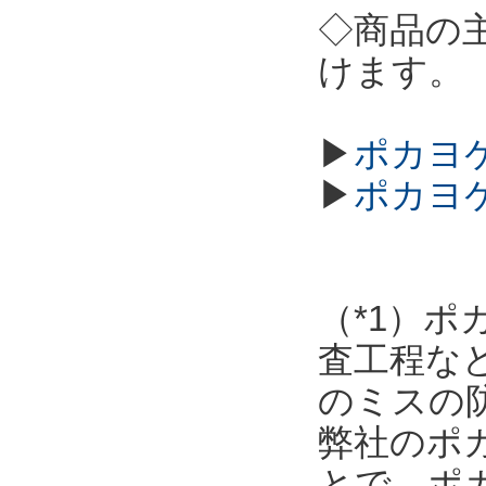
◇商品の
けます。
▶
ポカヨケ
▶
ポカヨ
（*1）
査工程な
のミスの
弊社のポ
とで、ポ