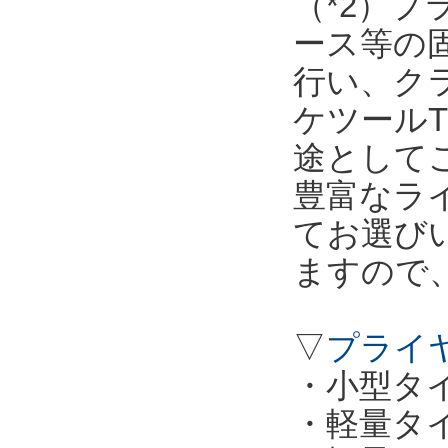
（*2）
ース等の
行い、ク
ケツールT
途として
豊富なラ
てお選び
ますので
▽
プライ
・小型タイプ
・軽量タイプ