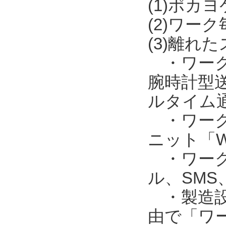
(1)ポカ
(2)ワー
(3)離れ
・ワークの
腕時計型送
ルタイム
・ワークの
ニット「W
・ワークの
ル、SM
・製造設備
由で「ワー