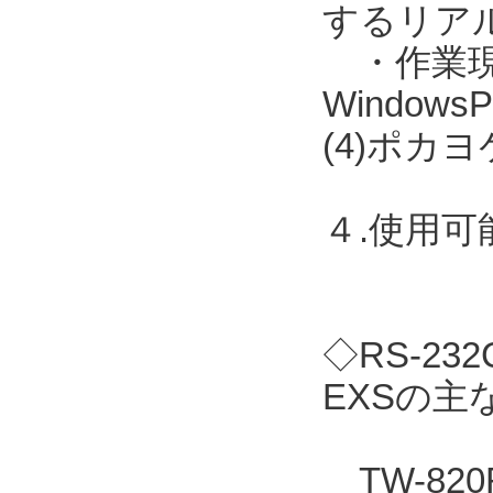
するリア
・作業現場に
Windo
(4)ポカ
４.使用
◇RS-2
EXSの主
TW-82