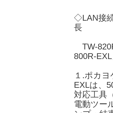
◇LAN接
長
TW-82
800R-
１.ポカヨ
EXLは、
対応工具
電動ツー