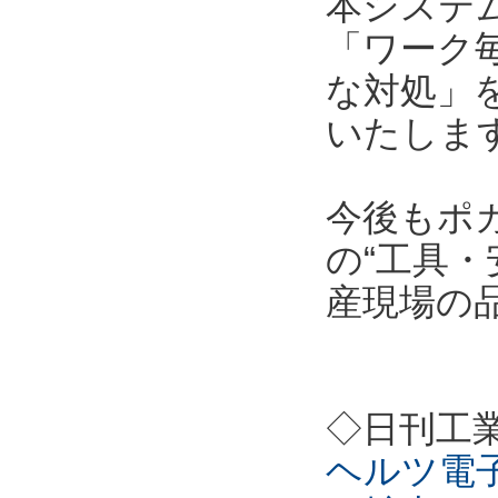
本システ
「ワーク
な対処」
いたしま
今後もポ
の“工具・
産現場の
◇日刊工
ヘルツ電