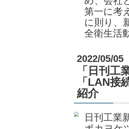
め、会社
第一に考
に則り、新
全衛生活
2022/05/05
「日刊工業
「LAN接
紹介
日刊工業新
ポカヨケツ