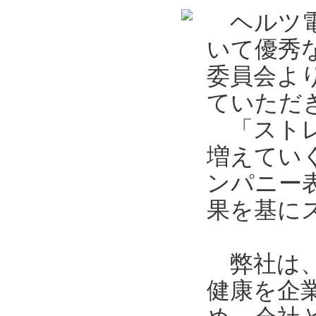
ヘルツ電
いて優秀
委員会よ
ていただ
「ストレ
増えてい
ンパニー
果を基に
弊社は、
健康を企