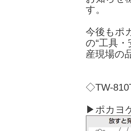
す。
今後もポ
の“工具・
産現場の
◇TW-81
▶ポカヨケ