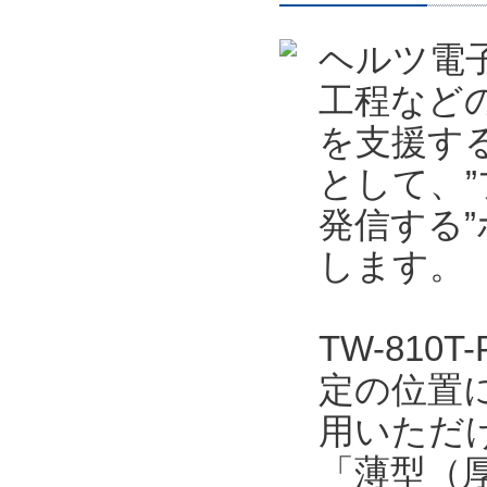
ヘルツ電
工程など
を支援する
として、
発信する”
します。
TW-81
定の位置
用いただ
「薄型（厚