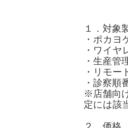
１．対象
・ポカヨ
・ワイヤ
・生産管
・リモー
・診察順
※店舗向
定には該
２．価格