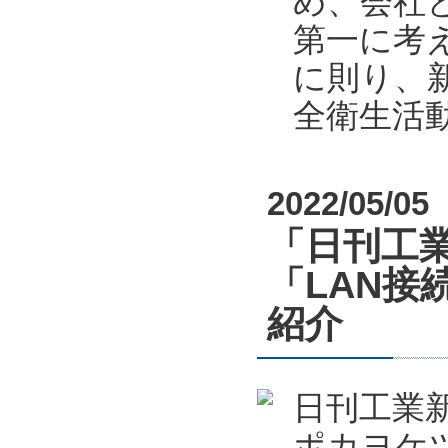
め、会社
第一に考
に則り、新
全衛生活
2022/05/05
「日刊工業
「LAN接
紹介
日刊工業新
ポカヨケツ