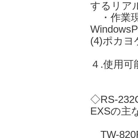
するリア
・作業現場に
Windo
(4)ポカ
４.使用
◇RS-2
EXSの主
TW-82