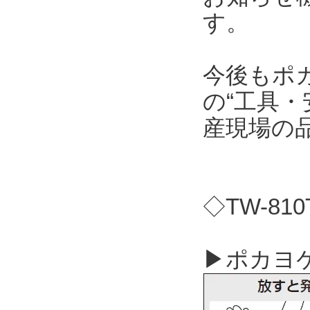
す。
今後もポ
の“工具・
産現場の
◇TW-81
▶ポカヨケ