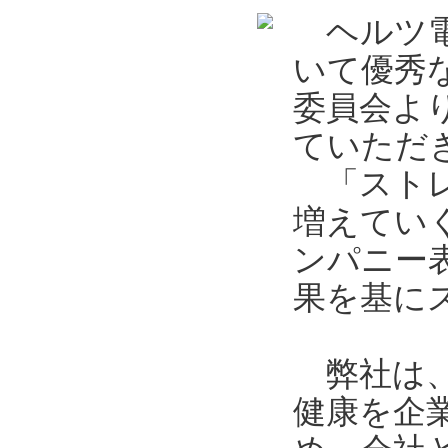
ヘルツ電
いて優秀
委員会よ
ていただ
「ストレ
増えてい
ンパニー
果を基に
弊社は、
健康を企