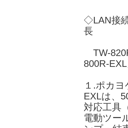
◇LAN接
長
TW-82
800R-
１.ポカヨ
EXLは、
対応工具
電動ツー