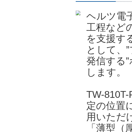
ヘルツ電
工程など
を支援する
として、
発信する”
します。
TW-81
定の位置
用いただ
「薄型（厚