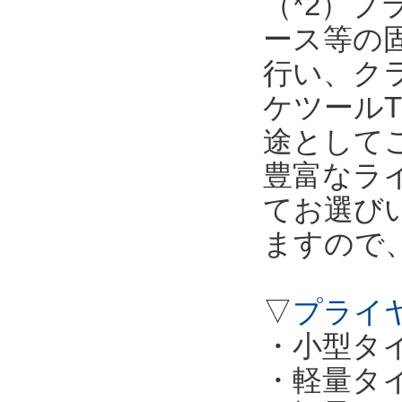
（*2）
ース等の
行い、ク
ケツールT
途として
豊富なラ
てお選び
ますので
▽
プライ
・小型タイプ
・軽量タイプ