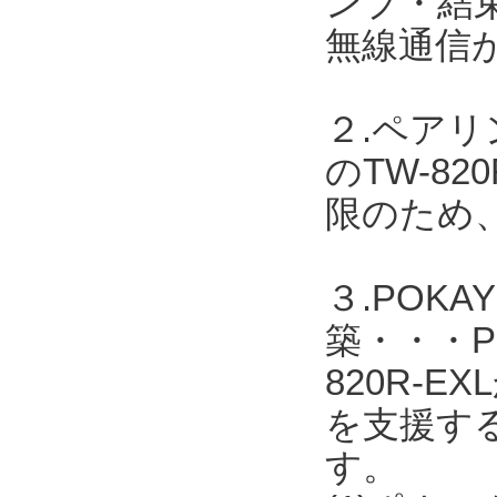
ンプ・結
無線通信
２.ペア
のTW-8
限のため
３.POK
築・・・PO
820R-
を支援す
す。