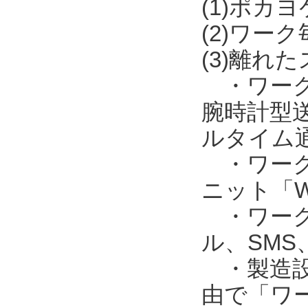
(1)ポカ
(2)ワー
(3)離れ
・ワークの
腕時計型送
ルタイム
・ワークの
ニット「W
・ワークの
ル、SM
・製造設備
由で「ワー