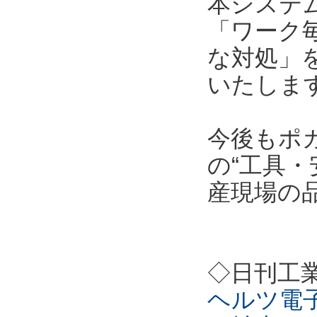
本システ
「ワーク
な対処」
いたしま
今後もポ
の“工具・
産現場の
◇日刊工
ヘルツ電