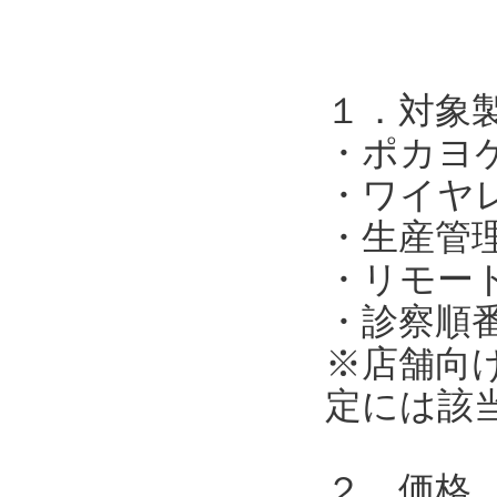
１．対象
・ポカヨ
・ワイヤ
・生産管
・リモー
・診察順
※店舗向
定には該
２．価格