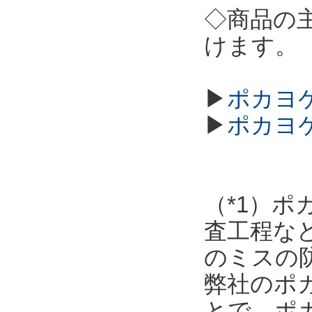
◇商品の
けます。
▶
ポカヨケ
▶
ポカヨ
（*1）
査工程な
のミスの
弊社のポ
とで、ポ