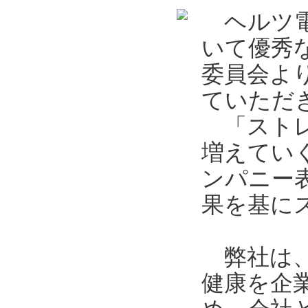
ヘルツ電
いて優秀
委員会よ
ていただ
「ストレ
増えてい
ンパニー
果を基に
弊社は、
健康を企