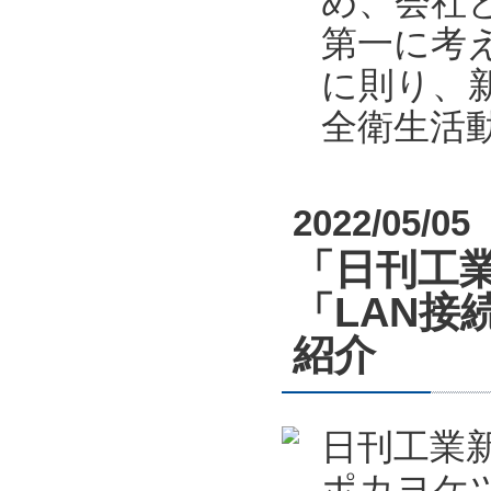
め、会社
第一に考
に則り、新
全衛生活
2022/05/05
「日刊工業
「LAN接
紹介
日刊工業新
ポカヨケツ