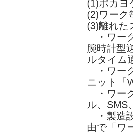
(1)ポカ
(2)ワー
(3)離れ
・ワークの
腕時計型送
ルタイム
・ワークの
ニット「W
・ワークの
ル、SM
・製造設備
由で「ワー