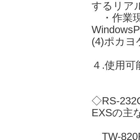
するリア
・作業現場に
Windo
(4)ポカ
４.使用
◇RS-2
EXSの主
TW-82