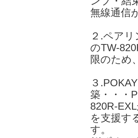
ンプ・結
無線通信
２.ペア
のTW-8
限のため
３.POK
築・・・PO
820R-
を支援す
す。