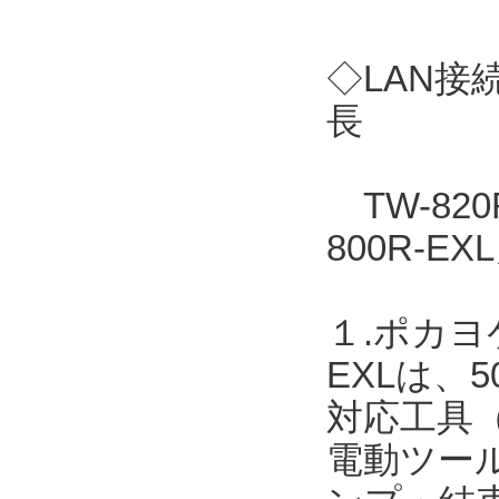
◇LAN接
長
TW-82
800R-
１.ポカヨ
EXLは、
対応工具
電動ツー