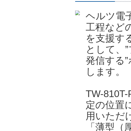
ヘルツ電
工程など
を支援する
として、
発信する”
します。
TW-81
定の位置
用いただ
「薄型（厚