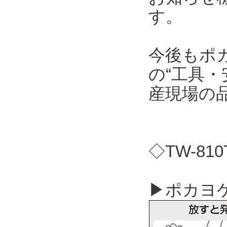
す。
今後もポ
の“工具・
産現場の
◇TW-81
▶ポカヨケ