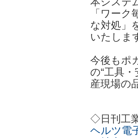
本システ
「ワーク
な対処」
いたしま
今後もポ
の“工具・
産現場の
◇日刊工
ヘルツ電