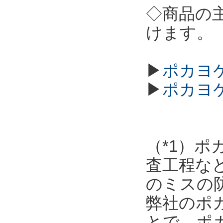
◇商品の
けます。
▶
ポカヨケ
▶
ポカヨ
（*1）
査工程な
のミスの
弊社のポ
とで、ポ