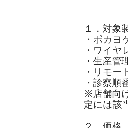
１．対象
・ポカヨ
・ワイヤ
・生産管
・リモー
・診察順
※店舗向
定には該
２．価格