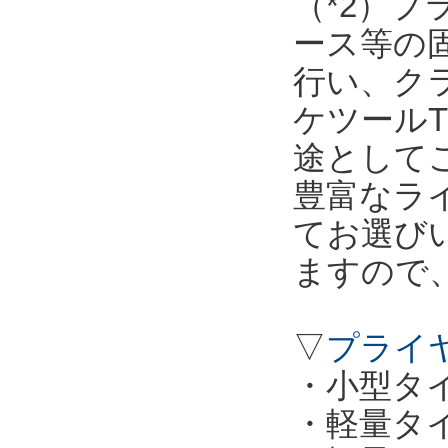
（*2）
ース等の
行い、ク
ケツールT
途として
豊富なラ
てお選び
ますので
▽
プライ
・小型タイプ
・軽量タイプ