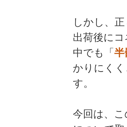
しかし、正
出荷後にコ
中でも「
半
かりにくく
す。
今回は、こ