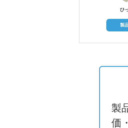
ひ
製
製
価