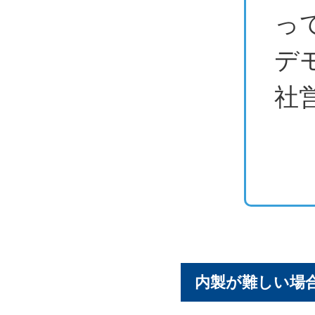
っ
デ
社
内製が難しい場