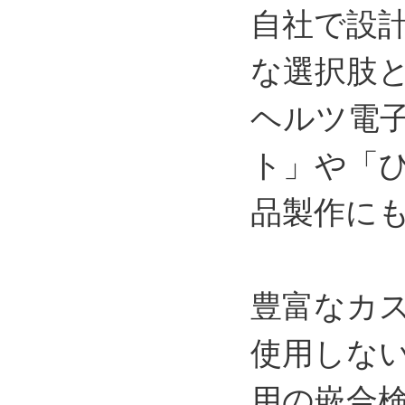
自社で設
な選択肢
ヘルツ電
ト」や「
品製作に
豊富なカ
使用しな
用の嵌合