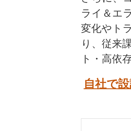
ライ＆エ
変化やト
り、従来
ト・高依
自社で設