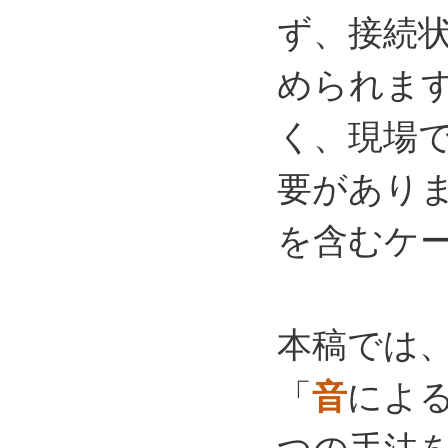
ず、接続
められま
く、現場
要があり
を含むケ
本稿では
「
音
によ