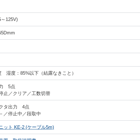
5～125V)
x65Dmm
0度 湿度：85%以下（結露なきこと）
力 5点
停止／クリア／工数切替
クタ出力 4点
－／停止中／段取中
ト KE-2 (ケーブル5m)