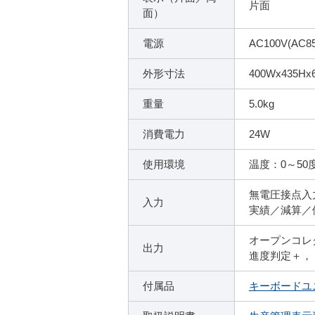
片面
面）
電源
AC100V(AC8
外形寸法
400Wx435H
重量
5.0kg
消費電力
24W
使用環境
温度：0～5
無電圧接点入
入力
実績／減算／
オープンコレ
出力
進度判定＋，
付属品
キーボードユニッ