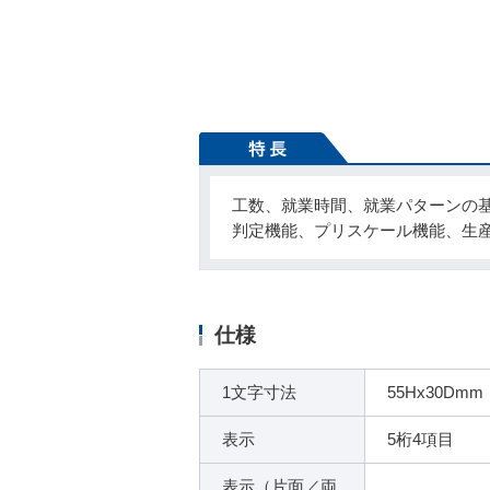
工数、就業時間、就業パターンの
判定機能、プリスケール機能、生
仕様
1文字寸法
55Hx30Dmm
表示
5桁4項目
表示（片面／両